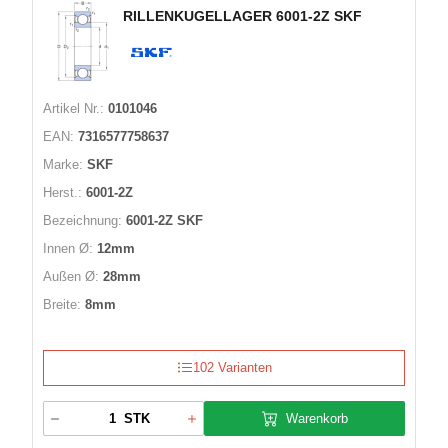
RILLENKUGELLAGER 6001-2Z SKF
Artikel Nr.:
0101046
EAN:
7316577758637
Marke:
SKF
Herst.:
6001-2Z
Bezeichnung:
6001-2Z SKF
Innen Ø:
12mm
Außen Ø:
28mm
Breite:
8mm
102 Varianten
Warenkorb
STK