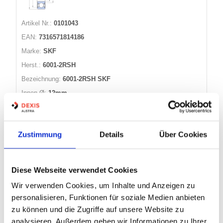
Artikel Nr.:
0101043
EAN:
7316571814186
Marke:
SKF
Herst.:
6001-2RSH
Bezeichnung:
6001-2RSH SKF
Innen Ø:
12mm
Außen Ø:
28mm
Breite:
8mm
Zustimmung
Details
Über Cookies
44 Varianten
Diese Webseite verwendet Cookies
Warenkorb
STK
Wir verwenden Cookies, um Inhalte und Anzeigen zu
Auf Lager
personalisieren, Funktionen für soziale Medien anbieten
Lager anzeigen
zu können und die Zugriffe auf unsere Website zu
analysieren. Außerdem geben wir Informationen zu Ihrer