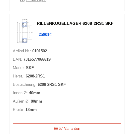
RILLENKUGELLAGER 6208-2RS1 SKF
Artikel Nr.:
0101502
EAN:
7316577066619
Marke:
SKF
Herst.:
6208-2RS1
Bezeichnung:
6208-2RS1 SKF
Innen Ø:
40mm
Außen Ø:
80mm
Breite:
18mm
67 Varianten