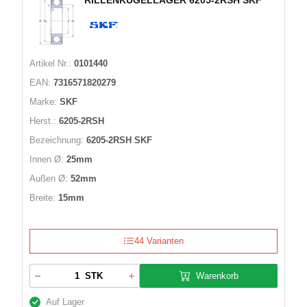
RILLENKUGELLAGER 6205-2RSH SKF
Artikel Nr.:
0101440
EAN:
7316571820279
Marke:
SKF
Herst.:
6205-2RSH
Bezeichnung:
6205-2RSH SKF
Innen Ø:
25mm
Außen Ø:
52mm
Breite:
15mm
44 Varianten
Warenkorb
STK
Auf Lager