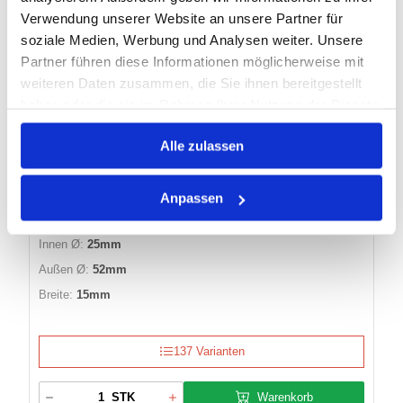
Verwendung unserer Website an unsere Partner für
RILLENKUGELLAGER 6205-2Z SKF
soziale Medien, Werbung und Analysen weiter. Unsere
Partner führen diese Informationen möglicherweise mit
weiteren Daten zusammen, die Sie ihnen bereitgestellt
haben oder die sie im Rahmen Ihrer Nutzung der Dienste
Artikel Nr.:
0101444
gesammelt haben.
EAN:
7316570540109
Alle zulassen
Marke:
SKF
Herst.:
6205-2Z
Anpassen
Bezeichnung:
6205-2Z SKF
Innen Ø:
25mm
Außen Ø:
52mm
Breite:
15mm
137 Varianten
Warenkorb
STK