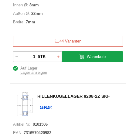
Innen Ø:
8mm
Außen Ø:
22mm
Breite:
7mm
44 Varianten
Warenkorb
STK
Auf Lager
Lager anzeigen
RILLENKUGELLAGER 6208-2Z SKF
Artikel Nr.:
0101506
EAN:
7316570420982