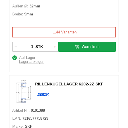
Außen Ø:
32mm
Breite:
9mm
44 Varianten
Warenkorb
STK
Auf Lager
Lager anzeigen
RILLENKUGELLAGER 6202-2Z SKF
Artikel Nr.:
0101388
EAN:
7316577758729
Marke:
SKF