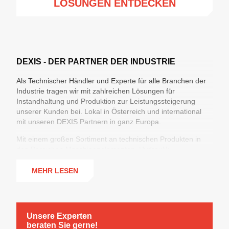
LÖSUNGEN ENTDECKEN
DEXIS - DER PARTNER DER INDUSTRIE
Als Technischer Händler und Experte für alle Branchen der
Industrie tragen wir mit zahlreichen Lösungen für
Instandhaltung und Produktion zur Leistungssteigerung
unserer Kunden bei. Lokal in Österreich und international
mit unseren DEXIS Partnern in ganz Europa.
Mit einem großen Sortiment an technischen Produkten in
den Bereichen Maschinenelementen, Hydraulik,
Industrieschläuchen & Armaturen, Arbeitsschutz,
Werkzeugen und Chemisch-Technischen Produkten sowie
MEHR LESEN
360°-Lösungen für die Optimierung der Supply Chain
erzielen wir maximale Versorgungssicherheit bei minimierten
Prozesskosten.
Unsere Experten
beraten Sie gerne!