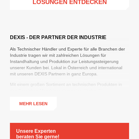
LÖSUNGEN ENTDECKEN
DEXIS - DER PARTNER DER INDUSTRIE
Als Technischer Händler und Experte für alle Branchen der
Industrie tragen wir mit zahlreichen Lösungen für
Instandhaltung und Produktion zur Leistungssteigerung
unserer Kunden bei. Lokal in Österreich und international
mit unseren DEXIS Partnern in ganz Europa.
Mit einem großen Sortiment an technischen Produkten in
den Bereichen Maschinenelementen, Hydraulik,
Industrieschläuchen & Armaturen, Arbeitsschutz,
Werkzeugen und Chemisch-Technischen Produkten sowie
MEHR LESEN
360°-Lösungen für die Optimierung der Supply Chain
erzielen wir maximale Versorgungssicherheit bei minimierten
Prozesskosten.
Unsere Experten
beraten Sie gerne!