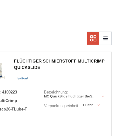
FLÜCHTIGER SCHMIERSTOFF MULTICRIMP
QUICKSLIDE
:
4100223
Bezeichnung:
MC QuickSlide flüchtiger BioSchmierstoff
ltiCrimp
1 Liter
Verpackungseinheit:
sco20-TLube-F