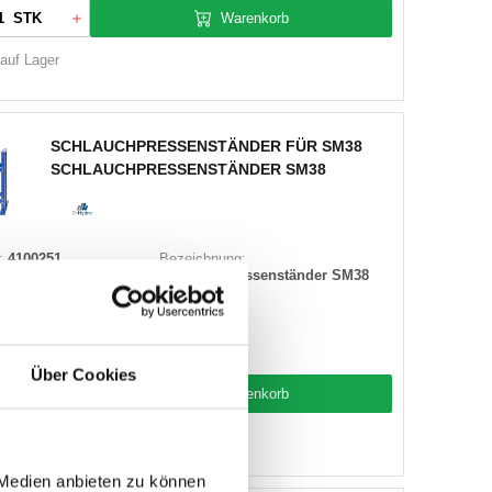
Warenkorb
STK
 auf Lager
SCHLAUCHPRESSENSTÄNDER FÜR SM38
SCHLAUCHPRESSENSTÄNDER SM38
:
4100251
Bezeichnung:
Schlauchpressenständer SM38
-Hydro
000064
Über Cookies
Warenkorb
STK
 auf Lager
 Medien anbieten zu können