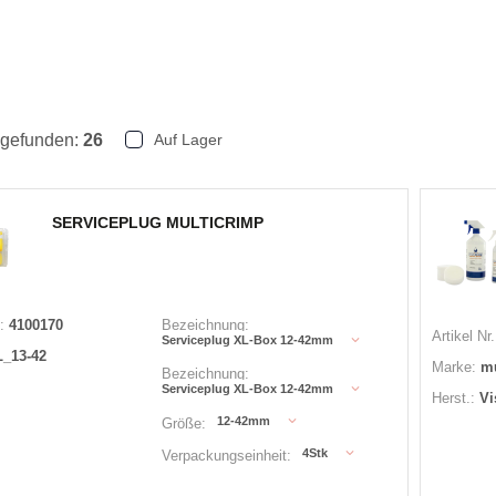
 gefunden:
26
Auf Lager
SERVICEPLUG MULTICRIMP
:
4100170
Bezeichnung:
Artikel Nr.
Serviceplug XL-Box 12-42mm
_13-42
Marke:
mu
Bezeichnung:
Serviceplug XL-Box 12-42mm
Herst.:
Vi
12-42mm
Größe:
4Stk
Verpackungseinheit: