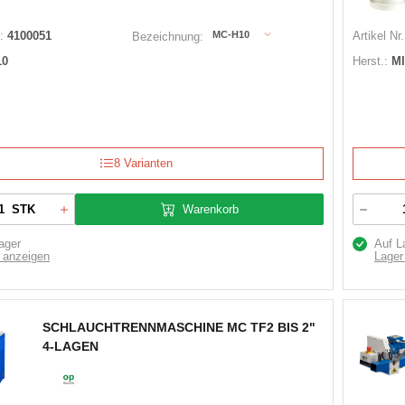
:
4100051
MC-H10
Artikel Nr.
Bezeichnung:
10
Herst.:
M
8 Varianten
Warenkorb
STK
ager
Auf L
 anzeigen
Lager
SCHLAUCHTRENNMASCHINE MC TF2 BIS 2"
4-LAGEN