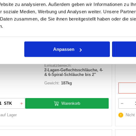
Website zu analysieren. Außerdem geben wir Informationen zu I
SCHLAUCHTRENNMASCHING MC-TF3
r soziale Medien, Werbung und Analysen weiter. Unsere Partner
MULTICRIMP
 Daten zusammen, die Sie ihnen bereitgestellt haben oder die s
n.
Artikel Nr.
:
2300711
Bezeichnung:
MC TF3 Schlauchtrennmaschine
+p
Anpassen
Abmessung:
AGLTF3D
1000 x 710 x1150mm
Einsatzbereich:
2-Lagen-Geflechtsschläuche, 4-
& 6-Spiral-Schläuche bis 2"
Gewicht:
187kg
Warenkorb
STK
 auf Lager
Nicht