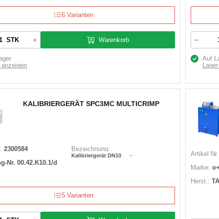
6 Varianten
Warenkorb
STK
ager
Auf L
 anzeigen
Lager
KALIBRIERGERÄT SPC3MC MULTICRIMP
:
2300584
Bezeichnung:
Artikel Nr.
Kalibriergerät DN10
g-Nr. 00.42.K10.1/d
Marke:
o
Herst.:
T
5 Varianten