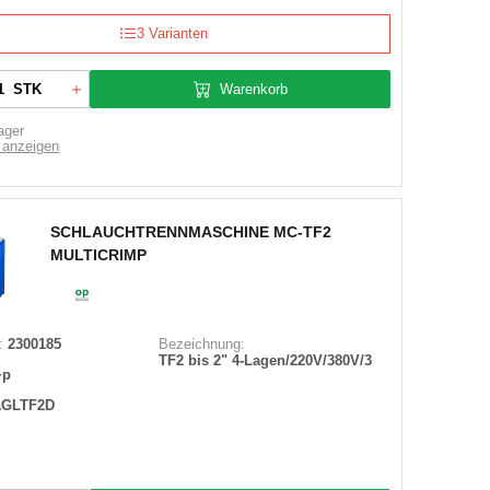
3 Varianten
Warenkorb
STK
ager
 anzeigen
SCHLAUCHTRENNMASCHINE MC-TF2
MULTICRIMP
:
2300185
Bezeichnung:
TF2 bis 2" 4-Lagen/220V/380V/3
+p
AGLTF2D