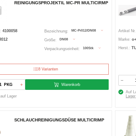
REINIGUNGSPROJEKTIL MC-PR MULTICIRMP
:
4100058
MC-Pr012/DN08
Artikel Nr.
Bezeichnung:
R012
Marke:
o
DN08
Größe:
Herst.:
T
100Stk
Verpackungseinheit:
8 Varianten
Warenkorb
PKG
Auf L
 auf Lager
Lager
SCHLAUCHREINIGUNGSDÜSE MULTICRIMP