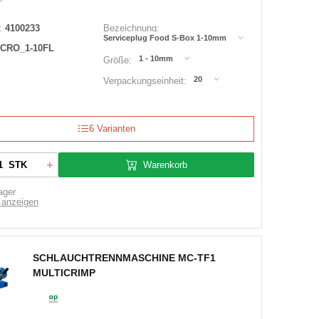
:
4100233
Bezeichnung:
Serviceplug Food S-Box 1-10mm
ICRO_1-10FL
1 - 10mm
Größe:
20
Verpackungseinheit:
6 Varianten
Warenkorb
STK
ager
 anzeigen
SCHLAUCHTRENNMASCHINE MC-TF1
MULTICRIMP