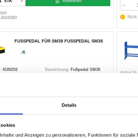
Warenkorb
STK
ager
 anzeigen
Nicht
FUSSPEDAL FÜR SM38 FUSSPEDAL SM38
:
4100252
Bezeichnung:
Fußpedal SM38
Artikel Nr.
-Hydro
Marke:
D
000065
Herst.:
90
Details
Warenkorb
STK
 auf Lager
Nicht
Cookies
nhalte und Anzeigen zu personalisieren, Funktionen für soziale