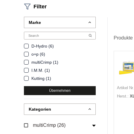
Filter
Marke
Produkte
D-Hydro (6)
o+p (6)
multiCrimp (1)
I.M.M. (1)
Kutting (1)
Artikel Nr.
Übernehmen
Herst.:
XL
Kategorien
multiCrimp (26)