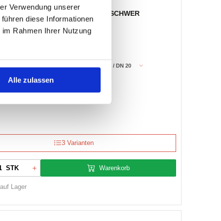
hrer Verwendung unserer
PRÜFDORN MULTICRIMP-SCHWER
 führen diese Informationen
ie im Rahmen Ihrer Nutzung
:
2300662
Bezeichnung:
Prüfdorn - MCS / DN 20
Alle zulassen
3 Varianten
Warenkorb
STK
 auf Lager