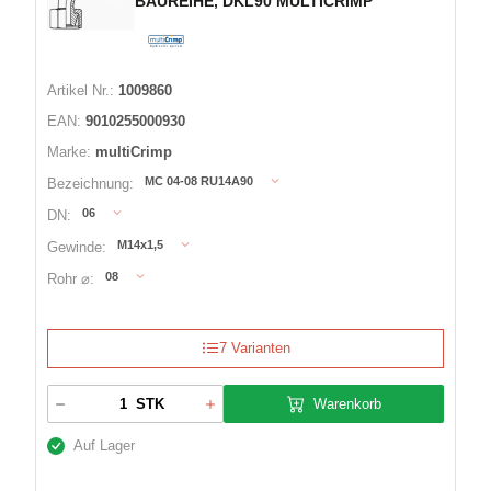
BAUREIHE, DKL90 MULTICRIMP
Artikel Nr.:
1009860
EAN:
9010255000930
Marke:
multiCrimp
MC 04-08 RU14A90
Bezeichnung:
06
DN:
M14x1,5
Gewinde:
08
Rohr ⌀:
7 Varianten
Warenkorb
STK
Auf Lager