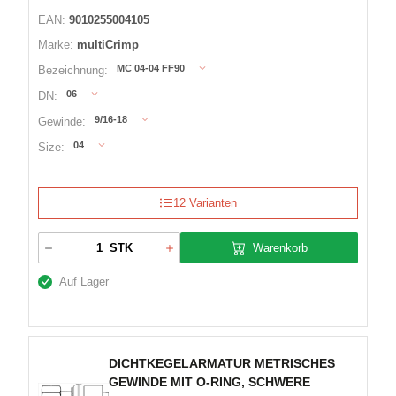
EAN:
9010255004105
Marke:
multiCrimp
MC 04-04 FF90
Bezeichnung:
06
DN:
9/16-18
Gewinde:
04
Size:
12 Varianten
Warenkorb
STK
Auf Lager
DICHTKEGELARMATUR METRISCHES
GEWINDE MIT O-RING, SCHWERE