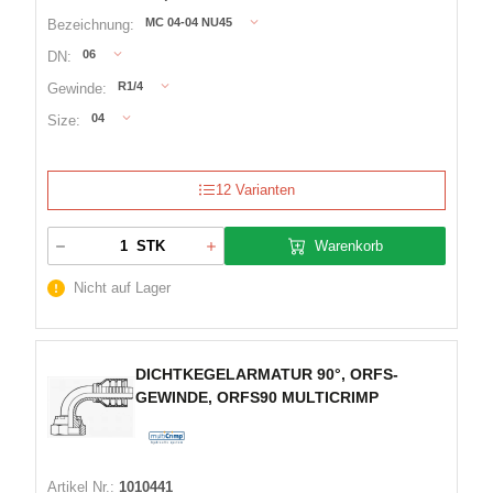
MC 04-04 NU45
Bezeichnung:
06
DN:
R1/4
Gewinde:
04
Size:
12 Varianten
Warenkorb
STK
Nicht auf Lager
DICHTKEGELARMATUR 90°, ORFS-
GEWINDE, ORFS90 MULTICRIMP
Artikel Nr.:
1010441