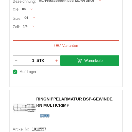
MC-Pressdoppelnippel MC-04 DN06
Bezeichnung:
06
DN:
04
Size:
1/4
Zoll:
7 Varianten
Warenkorb
STK
Auf Lager
RINGNIPPELARMATUR BSP-GEWINDE,
RN MULTICRIMP
Artikel Nr.:
1012557