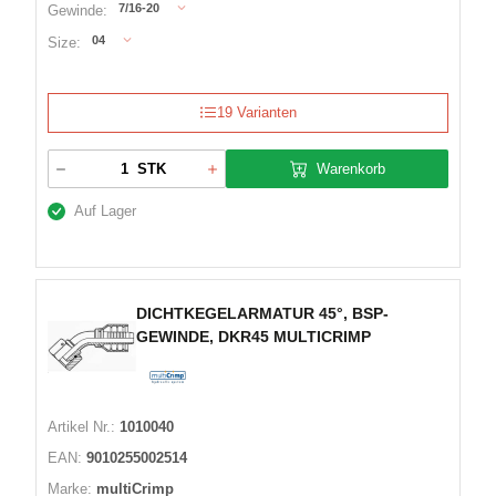
7/16-20
Gewinde:
04
Size:
19 Varianten
Warenkorb
STK
Auf Lager
DICHTKEGELARMATUR 45°, BSP-
GEWINDE, DKR45 MULTICRIMP
Artikel Nr.:
1010040
EAN:
9010255002514
Marke:
multiCrimp