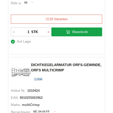
08
Rohr ⌀:
18 Varianten
Warenkorb
STK
Auf Lager
DICHTKEGELARMATUR ORFS-GEWINDE,
ORFS MULTICRIMP
Artikel Nr.:
1010424
EAN:
9010255003962
Marke:
multiCrimp
MC 04-04 FF
Bezeichnung: