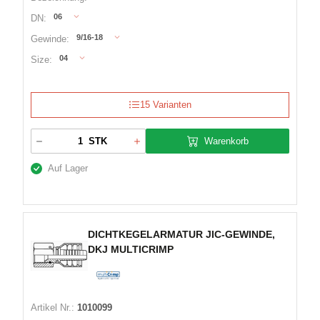
06
DN:
9/16-18
Gewinde:
04
Size:
15 Varianten
Warenkorb
STK
Auf Lager
DICHTKEGELARMATUR JIC-GEWINDE,
DKJ MULTICRIMP
Artikel Nr.:
1010099