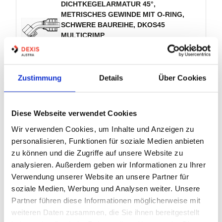
DICHTKEGELARMATUR 45°,
METRISCHES GEWINDE MIT O-RING,
SCHWERE BAUREIHE, DKOS45
MULTICRIMP
Artikel Nr.:
1009915
Zustimmung
Details
Über Cookies
EAN:
9010255001340
Marke:
multiCrimp
Diese Webseite verwendet Cookies
MC 04-08 RO16A45
Bezeichnung:
Wir verwenden Cookies, um Inhalte und Anzeigen zu
06
DN:
personalisieren, Funktionen für soziale Medien anbieten
M16x1,5
Gewinde:
zu können und die Zugriffe auf unsere Website zu
08
Rohr ⌀:
analysieren. Außerdem geben wir Informationen zu Ihrer
Verwendung unserer Website an unsere Partner für
soziale Medien, Werbung und Analysen weiter. Unsere
18 Varianten
Partner führen diese Informationen möglicherweise mit
weiteren Daten zusammen, die Sie ihnen bereitgestellt
Warenkorb
STK