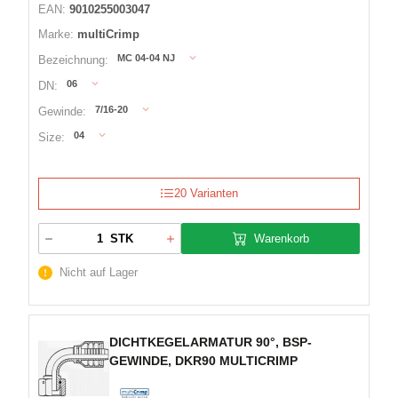
EAN:
9010255003047
Marke:
multiCrimp
MC 04-04 NJ
Bezeichnung:
06
DN:
7/16-20
Gewinde:
04
Size:
20 Varianten
Warenkorb
STK
Nicht auf Lager
DICHTKEGELARMATUR 90°, BSP-
GEWINDE, DKR90 MULTICRIMP