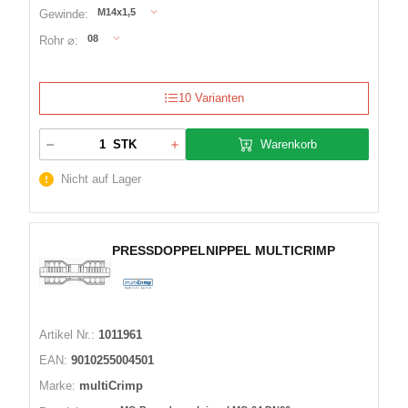
M14x1,5
Gewinde:
08
Rohr ⌀:
10 Varianten
Warenkorb
STK
Nicht auf Lager
PRESSDOPPELNIPPEL MULTICRIMP
Artikel Nr.:
1011961
EAN:
9010255004501
Marke:
multiCrimp