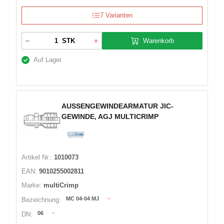
7 Varianten
Warenkorb
STK
Auf Lager
AUSSENGEWINDEARMATUR JIC-
GEWINDE, AGJ MULTICRIMP
Artikel Nr.:
1010073
EAN:
9010255002811
Marke:
multiCrimp
MC 04-04 MJ
Bezeichnung:
06
DN: