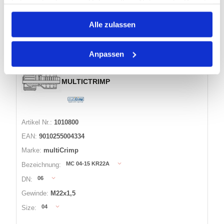
haben oder die sie im Rahmen Ihrer Nutzung der Dienste
gesammelt haben.
Auf Lager
Alle zulassen
Anpassen
WASCHGERÄTE-DICHTKEGELARMATUR
METRISCHES GEWINDE, KR22A
MULTICTRIMP
Artikel Nr.:
1010800
EAN:
9010255004334
Marke:
multiCrimp
MC 04-15 KR22A
Bezeichnung:
06
DN:
Gewinde:
M22x1,5
04
Size: