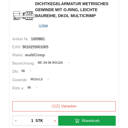
DICHTKEGELARMATUR METRISCHES
GEWINDE MIT O-RING, LEICHTE
BAUREIHE, DKOL MULTICRIMP
Artikel Nr.:
1009881
EAN:
9010255001005
Marke:
multiCrimp
MC 04-06 RO12A
Bezeichnung:
06
DN:
M12x1,5
Gewinde:
06
Rohr ⌀:
21 Varianten
Warenkorb
STK