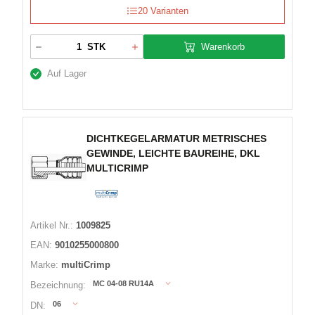
20 Varianten
Warenkorb
STK
Auf Lager
DICHTKEGELARMATUR METRISCHES
GEWINDE, LEICHTE BAUREIHE, DKL
MULTICRIMP
Artikel Nr.:
1009825
EAN:
9010255000800
Marke:
multiCrimp
MC 04-08 RU14A
Bezeichnung:
06
DN: