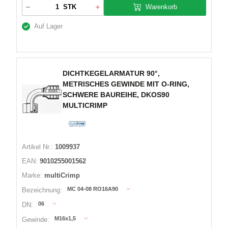
Warenkorb
STK
Auf Lager
DICHTKEGELARMATUR 90°,
METRISCHES GEWINDE MIT O-RING,
SCHWERE BAUREIHE, DKOS90
MULTICRIMP
Artikel Nr.:
1009937
EAN:
9010255001562
Marke:
multiCrimp
MC 04-08 RO16A90
Bezeichnung:
06
DN:
M16x1,5
Gewinde: