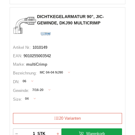
DICHTKEGELARMATUR 90°, JIC-
GEWINDE, DKJ90 MULTICRIMP
Artikel Nr.:
1010149
EAN:
9010255003542
Marke:
multiCrimp
MC 04-04 NJ90
Bezeichnung:
06
DN:
7/16-20
Gewinde:
04
Size:
20 Varianten
Warenkorb
STK