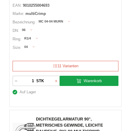
EAN:
9010255004693
Marke:
multiCrimp
MC 04-04 MURN
Bezeichnung:
06
DN:
R1/4
Ring:
04
Size:
11 Varianten
Warenkorb
STK
Auf Lager
DICHTKEGELARMATUR 90°,
METRISCHES GEWINDE, LEICHTE