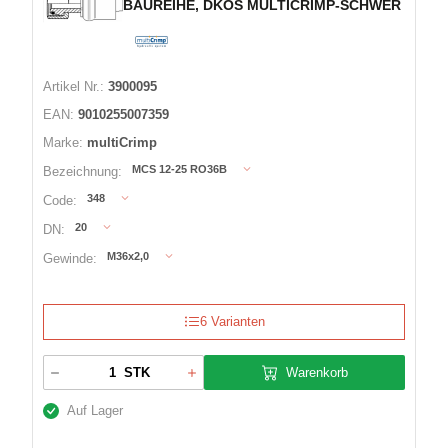
BAUREIHE, DKOS MULTICRIMP-SCHWER
Artikel Nr.:
3900095
EAN:
9010255007359
Marke:
multiCrimp
MCS 12-25 RO36B
Bezeichnung:
348
Code:
20
DN:
M36x2,0
Gewinde:
6 Varianten
Warenkorb
STK
Auf Lager