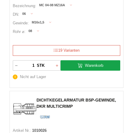
MC 04-08 MZ16A
Bezeichnung:
06
DN:
M16x1,5
Gewinde:
08
Rohr ⌀:
19 Varianten
Warenkorb
STK
Nicht auf Lager
DICHTKEGELARMATUR BSP-GEWINDE,
DKR MULTICRIMP
Artikel Nr.:
1010026