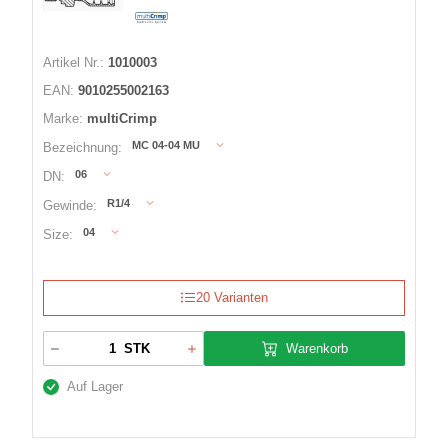
Artikel Nr.:
1010003
EAN:
9010255002163
Marke:
multiCrimp
MC 04-04 MU
Bezeichnung:
06
DN:
R1/4
Gewinde:
04
Size:
20 Varianten
Warenkorb
STK
Auf Lager