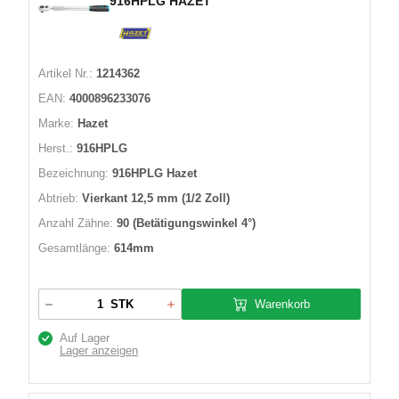
916HPLG HAZET
Artikel Nr.:
1214362
EAN:
4000896233076
Marke:
Hazet
Herst.:
916HPLG
Bezeichnung:
916HPLG Hazet
Abtrieb:
Vierkant 12,5 mm (1/2 Zoll)
Anzahl Zähne:
90 (Betätigungswinkel 4°)
Gesamtlänge:
614mm
Warenkorb
STK
Auf Lager
Lager anzeigen