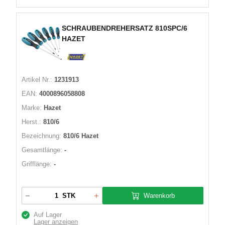
SCHRAUBENDREHERSATZ 810SPC/6
HAZET
Artikel Nr.:
1231913
EAN:
4000896058808
Marke:
Hazet
Herst.:
810/6
Bezeichnung:
810/6 Hazet
Gesamtlänge:
-
Grifflänge:
-
Warenkorb
STK
Auf Lager
Lager anzeigen