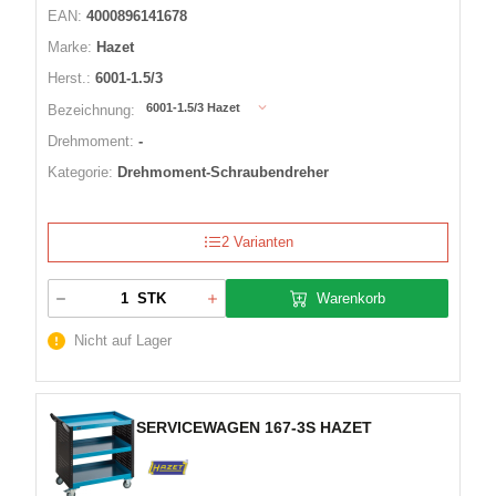
EAN:
4000896141678
Marke:
Hazet
Herst.:
6001-1.5/3
6001-1.5/3 Hazet
Bezeichnung:
Drehmoment:
-
Kategorie:
Drehmoment-Schraubendreher
2 Varianten
Warenkorb
STK
Nicht auf Lager
SERVICEWAGEN 167-3S HAZET