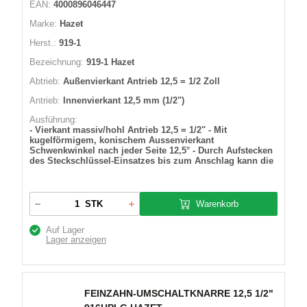
EAN:
4000896046447
Marke:
Hazet
Herst.:
919-1
Bezeichnung:
919-1 Hazet
Abtrieb:
Außenvierkant Antrieb 12,5 = 1/2 Zoll
Antrieb:
Innenvierkant 12,5 mm (1/2")
Ausführung:
- Vierkant massiv/hohl Antrieb 12,5 = 1/2" - Mit
kugelförmigem, konischem Aussenvierkant
Schwenkwinkel nach jeder Seite 12,5° - Durch Aufstecken
des Steckschlüssel-Einsatzes bis zum Anschlag kann die
Warenkorb
STK
Auf Lager
Lager anzeigen
FEINZAHN-UMSCHALTKNARRE 12,5 1/2"