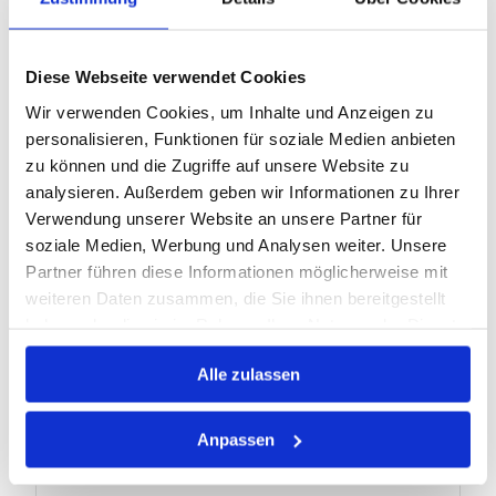
Herst.:
1991-1
Bezeichnung:
1991-1 Hazet
Diese Webseite verwendet Cookies
Kategorie:
Infrarot-Thermometer
Wir verwenden Cookies, um Inhalte und Anzeigen zu
personalisieren, Funktionen für soziale Medien anbieten
Warenkorb
STK
zu können und die Zugriffe auf unsere Website zu
analysieren. Außerdem geben wir Informationen zu Ihrer
Nicht auf Lager
Verwendung unserer Website an unsere Partner für
soziale Medien, Werbung und Analysen weiter. Unsere
Partner führen diese Informationen möglicherweise mit
REDUZIERSTÜCK 958-2 HAZET
weiteren Daten zusammen, die Sie ihnen bereitgestellt
haben oder die sie im Rahmen Ihrer Nutzung der Dienste
gesammelt haben.
Alle zulassen
Artikel Nr.:
1209815
EAN:
4000896046683
Anpassen
Marke:
Hazet
Herst.:
958-2