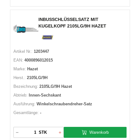
INBUSSCHLÜSSELSATZ MIT
KUGELKOPF 2105LG/9H HAZET
Artikel Nr.:
1203447
EAN:
4000896012015
Marke:
Hazet
Herst.:
2105LG/9H
Bezeichnung:
2105LG/9H Hazet
Abtrieb:
Innen-Sechskant
Ausführung:
Winkelschraubendreher-Satz
Gesamtlänge:
-
Warenkorb
STK