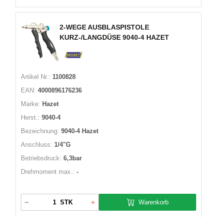
2-WEGE AUSBLASPISTOLE
KURZ-/LANGDÜSE 9040-4 HAZET
Artikel Nr.:
1100828
EAN:
4000896176236
Marke:
Hazet
Herst.:
9040-4
Bezeichnung:
9040-4 Hazet
Anschluss:
1/4"G
Betriebsdruck:
6,3bar
Drehmoment max.:
-
Warenkorb
STK