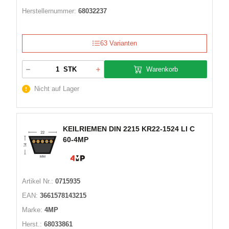
Herstellernummer:
68032237
63 Varianten
Warenkorb
STK
Nicht auf Lager
KEILRIEMEN DIN 2215 KR22-1524 LI C
60-4MP
Artikel Nr.:
0715935
EAN:
3661578143215
Marke:
4MP
Herst.:
68033861