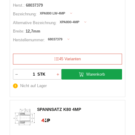
Herst.:
68037379
XPA800 LW-4MP
Bezeichnung:
XPA800-4MP
Alternative Bezeichnung:
Breite:
12,7mm
68037379
Herstellernummer:
45 Varianten
Warenkorb
STK
Nicht auf Lager
SPANNSATZ K80 4MP