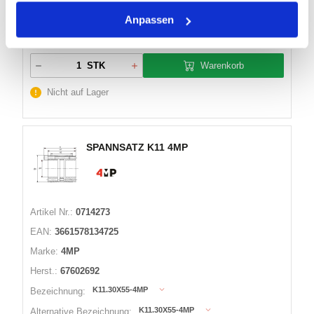
Anpassen
14 Varianten
Warenkorb
STK
Nicht auf Lager
SPANNSATZ K11 4MP
Artikel Nr.:
0714273
EAN:
3661578134725
Marke:
4MP
Herst.:
67602692
K11.30X55-4MP
Bezeichnung:
K11.30X55-4MP
Alternative Bezeichnung: