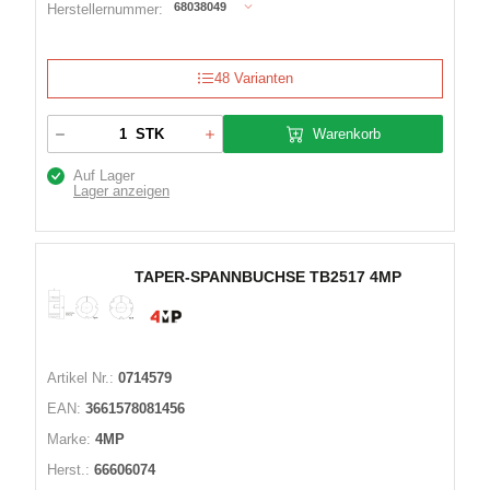
68038049
Herstellernummer:
48 Varianten
Warenkorb
STK
Auf Lager
Lager anzeigen
TAPER-SPANNBUCHSE TB2517 4MP
Artikel Nr.:
0714579
EAN:
3661578081456
Marke:
4MP
Herst.:
66606074