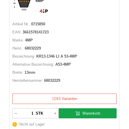
4MP
Artikel Nr.:
0715850
EAN:
3661578141723
Marke:
4MP
Herst.:
68032229
Bezeichnung:
KR13-1346 LI A 53-4MP
Alternative Bezeichnung:
A53-4MP
Breite:
13mm
Herstellernummer:
68032229
63 Varianten
Warenkorb
STK
Nicht auf Lager