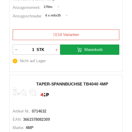
17Nm
Anzugsmoment:
6 x m6x35
Anzugsschraube:
14 Varianten
Warenkorb
STK
Nicht auf Lager
TAPER-SPANNBUCHSE TB4040 4MP
Artikel Nr.:
0714632
EAN:
3661578082309
Marke:
4MP