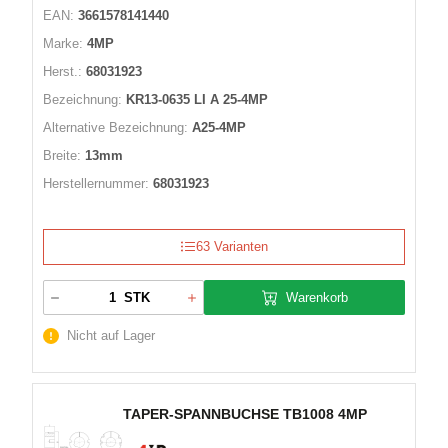
EAN:
3661578141440
Marke:
4MP
Herst.:
68031923
Bezeichnung:
KR13-0635 LI A 25-4MP
Alternative Bezeichnung:
A25-4MP
Breite:
13mm
Herstellernummer:
68031923
63 Varianten
Warenkorb
STK
Nicht auf Lager
TAPER-SPANNBUCHSE TB1008 4MP