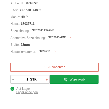
Artikel Nr.:
0716720
EAN:
3661578144892
Marke:
4MP
Herst.:
68035716
SPC2000 LW-4MP
Bezeichnung:
SPC2000-4MP
Alternative Bezeichnung:
Breite:
22mm
68035716
Herstellernummer:
25 Varianten
Warenkorb
STK
Auf Lager
Lager anzeigen