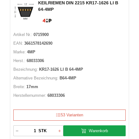
KEILRIEMEN DIN 2215 KR17-1626 LI B
64-4MP
Artikel Nr.:
0715900
EAN:
3661578142690
Marke:
4MP
Herst.:
68033306
Bezeichnung:
KR17-1626 LI B 64-4MP
Alternative Bezeichnung:
B64-4MP
Breite:
17mm
Herstellernummer:
68033306
53 Varianten
Warenkorb
STK