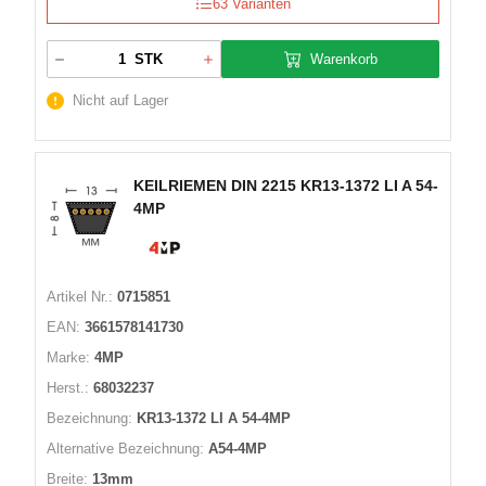
63 Varianten
Warenkorb
STK
Nicht auf Lager
KEILRIEMEN DIN 2215 KR13-1372 LI A 54-
4MP
Artikel Nr.:
0715851
EAN:
3661578141730
Marke:
4MP
Herst.:
68032237
Bezeichnung:
KR13-1372 LI A 54-4MP
Alternative Bezeichnung:
A54-4MP
Breite:
13mm