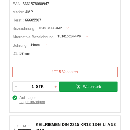
EAN:
3661578080947
Marke:
4MP
Herst.:
66605507
TB1610-14-4MP
Bezeichnung:
TL1610014-4MP
Alternative Bezeichnung:
14mm
Bohrung:
D1:
57mm
15 Varianten
Warenkorb
STK
Auf Lager
Lager anzeigen
KEILRIEMEN DIN 2215 KR13-1346 LI A 53-