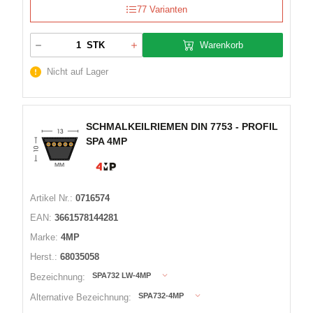
77 Varianten
Warenkorb
STK
Nicht auf Lager
SCHMALKEILRIEMEN DIN 7753 - PROFIL
SPA 4MP
Artikel Nr.:
0716574
EAN:
3661578144281
Marke:
4MP
Herst.:
68035058
SPA732 LW-4MP
Bezeichnung:
SPA732-4MP
Alternative Bezeichnung: