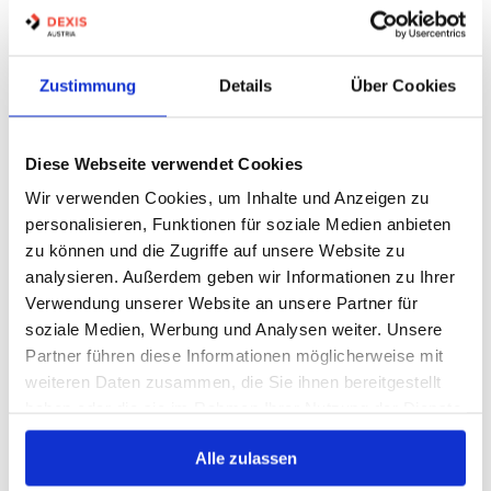
Warenkorb
STK
Nicht auf Lager
Zustimmung
Details
Über Cookies
TAPER-SPANNBUCHSE TB3535 4MP
Diese Webseite verwendet Cookies
Wir verwenden Cookies, um Inhalte und Anzeigen zu
personalisieren, Funktionen für soziale Medien anbieten
zu können und die Zugriffe auf unsere Website zu
Artikel Nr.:
0714618
analysieren. Außerdem geben wir Informationen zu Ihrer
EAN:
3661578082019
Verwendung unserer Website an unsere Partner für
Marke:
4MP
soziale Medien, Werbung und Analysen weiter. Unsere
Herst.:
66606694
Partner führen diese Informationen möglicherweise mit
TB3535-35-4MP
Bezeichnung:
weiteren Daten zusammen, die Sie ihnen bereitgestellt
TL3535035-4MP
Alternative Bezeichnung:
haben oder die sie im Rahmen Ihrer Nutzung der Dienste
gesammelt haben.
35mm
Bohrung:
Alle zulassen
D1:
127mm