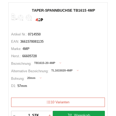
TAPER-SPANNBUCHSE TB1615 4MP
Artikel Nr.:
0714550
EAN:
3661578081135
Marke:
4MP
Herst.:
66605728
TB1615-20-4MP
Bezeichnung:
TL1615020-4MP
Alternative Bezeichnung:
20mm
Bohrung:
D1:
57mm
10 Varianten
Warenkorb
STK