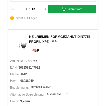
Warenkorb
STK
Nicht auf Lager
KEILRIEMEN FORMGEZAHNT DIN7753 -
PROFIL XPZ 4MP
Artikel Nr.:
0716745
EAN:
3661578147022
Marke:
4MP
Herst.:
68038049
XPZ630 LW-4MP
Bezeichnung:
XPZ630-4MP
Alternative Bezeichnung:
Breite:
9,7mm