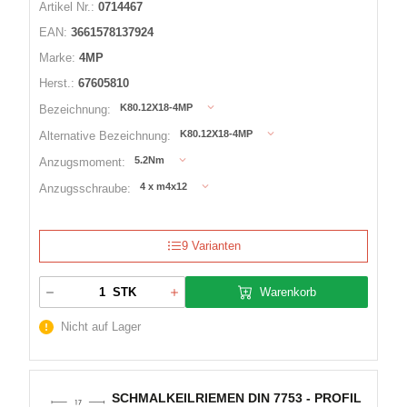
Artikel Nr.:
0714467
EAN:
3661578137924
Marke:
4MP
Herst.:
67605810
K80.12X18-4MP
Bezeichnung:
K80.12X18-4MP
Alternative Bezeichnung:
5.2Nm
Anzugsmoment:
4 x m4x12
Anzugsschraube:
9 Varianten
Warenkorb
STK
Nicht auf Lager
SCHMALKEILRIEMEN DIN 7753 - PROFIL