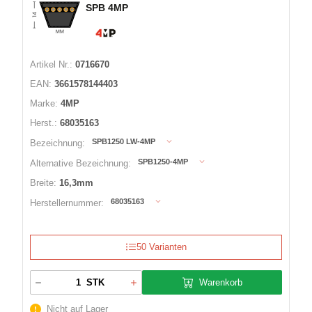
SPB 4MP
Artikel Nr.:
0716670
EAN:
3661578144403
Marke:
4MP
Herst.:
68035163
SPB1250 LW-4MP
Bezeichnung:
SPB1250-4MP
Alternative Bezeichnung:
Breite:
16,3mm
68035163
Herstellernummer:
50 Varianten
Warenkorb
STK
Nicht auf Lager