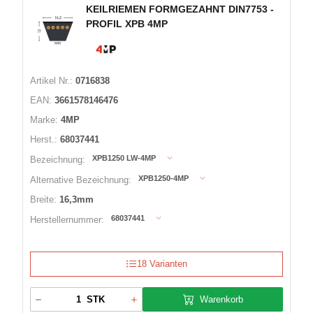
KEILRIEMEN FORMGEZAHNT DIN7753 -
PROFIL XPB 4MP
Artikel Nr.:
0716838
EAN:
3661578146476
Marke:
4MP
Herst.:
68037441
XPB1250 LW-4MP
Bezeichnung:
XPB1250-4MP
Alternative Bezeichnung:
Breite:
16,3mm
68037441
Herstellernummer:
18 Varianten
Warenkorb
STK