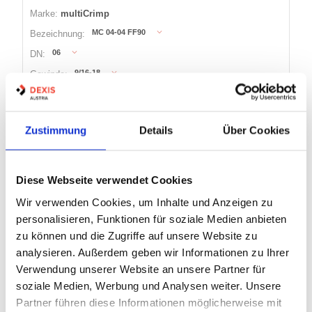
Marke:
multiCrimp
MC 04-04 FF90
Bezeichnung:
06
DN:
9/16-18
Gewinde:
04
Size:
Zustimmung
Details
Über Cookies
12 Varianten
Warenkorb
STK
Diese Webseite verwendet Cookies
Auf Lager
Wir verwenden Cookies, um Inhalte und Anzeigen zu
Lager anzeigen
personalisieren, Funktionen für soziale Medien anbieten
zu können und die Zugriffe auf unsere Website zu
analysieren. Außerdem geben wir Informationen zu Ihrer
DICHTKEGELARMATUR 45°, ORFS-
Verwendung unserer Website an unsere Partner für
GEWINDE, ORFS45 MULTICRIMP
soziale Medien, Werbung und Analysen weiter. Unsere
Partner führen diese Informationen möglicherweise mit