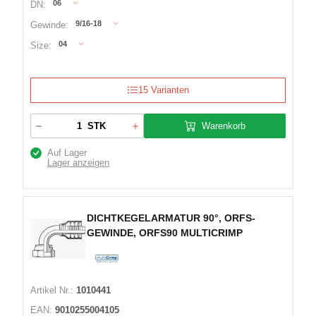
06
DN:
9/16-18
Gewinde:
04
Size:
15 Varianten
Warenkorb
STK
Auf Lager
Lager anzeigen
DICHTKEGELARMATUR 90°, ORFS-
GEWINDE, ORFS90 MULTICRIMP
Artikel Nr.:
1010441
EAN:
9010255004105