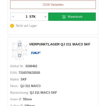
16 Varianten
Warenkorb
STK
Nicht auf Lager
VIERPUNKTLAGER QJ 211 MA/C3 SKF
Artikel Nr.:
0106462
EAN:
7316576632020
Marke:
SKF
Herst.:
QJ 211 MA/C3
Bezeichnung:
QJ 211 MA/C3 SKF
Innen Ø:
55mm
Außen Ø:
100mm