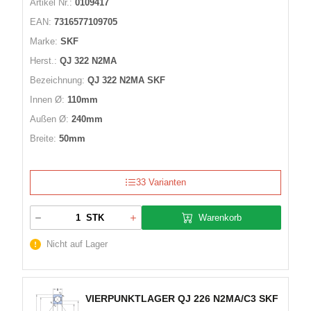
Artikel Nr.:
0109417
EAN:
7316577109705
Marke:
SKF
Herst.:
QJ 322 N2MA
Bezeichnung:
QJ 322 N2MA SKF
Innen Ø:
110mm
Außen Ø:
240mm
Breite:
50mm
33 Varianten
Warenkorb
STK
Nicht auf Lager
VIERPUNKTLAGER QJ 226 N2MA/C3 SKF