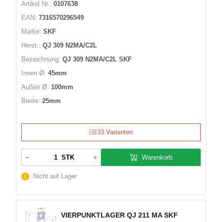
Artikel Nr.:
0107638
EAN:
7316570296549
Marke:
SKF
Herst.:
QJ 309 N2MA/C2L
Bezeichnung:
QJ 309 N2MA/C2L SKF
Innen Ø:
45mm
Außen Ø:
100mm
Breite:
25mm
33 Varianten
Warenkorb
STK
Nicht auf Lager
VIERPUNKTLAGER QJ 211 MA SKF