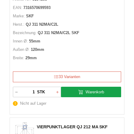
EAN:
7316570699593
Marke:
SKF
Herst.:
QJ 311 N2MA/C2L
Bezeichnung:
QJ 311 N2MA/C2L SKF
Innen Ø:
55mm
Außen Ø:
120mm
Breite:
29mm
33 Varianten
Warenkorb
STK
Nicht auf Lager
VIERPUNKTLAGER QJ 212 MA SKF