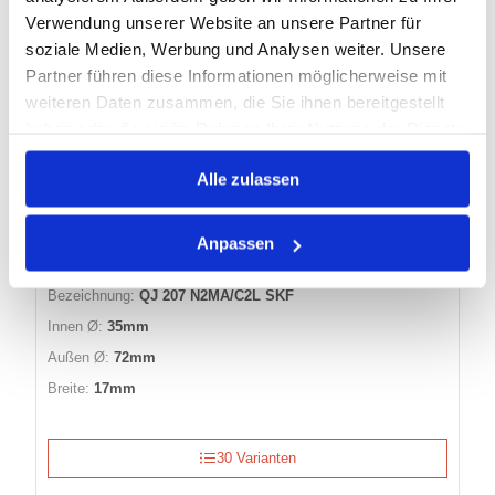
Verwendung unserer Website an unsere Partner für
soziale Medien, Werbung und Analysen weiter. Unsere
VIERPUNKTLAGER QJ 207 N2MA/C2L
Partner führen diese Informationen möglicherweise mit
SKF
weiteren Daten zusammen, die Sie ihnen bereitgestellt
haben oder die sie im Rahmen Ihrer Nutzung der Dienste
gesammelt haben.
Artikel Nr.:
0106460
Alle zulassen
EAN:
7316576631924
Marke:
SKF
Anpassen
Herst.:
QJ 207 N2MA/C2L
Bezeichnung:
QJ 207 N2MA/C2L SKF
Innen Ø:
35mm
Außen Ø:
72mm
Breite:
17mm
30 Varianten