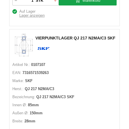
Warenkorb
STK
Auf Lager
Lager anzeigen
VIERPUNKTLAGER QJ 217 N2MA/C3 SKF
Artikel Nr.:
0107107
EAN:
7316571539263
Marke:
SKF
Herst.:
QJ 217 N2MA/C3
Bezeichnung:
QJ 217 N2MA/C3 SKF
Innen Ø:
85mm
Außen Ø:
150mm
Breite:
28mm