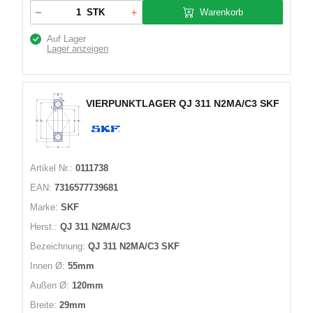
Warenkorb
STK
Auf Lager
Lager anzeigen
VIERPUNKTLAGER QJ 311 N2MA/C3 SKF
Artikel Nr.:
0111738
EAN:
7316577739681
Marke:
SKF
Herst.:
QJ 311 N2MA/C3
Bezeichnung:
QJ 311 N2MA/C3 SKF
Innen Ø:
55mm
Außen Ø:
120mm
Breite:
29mm