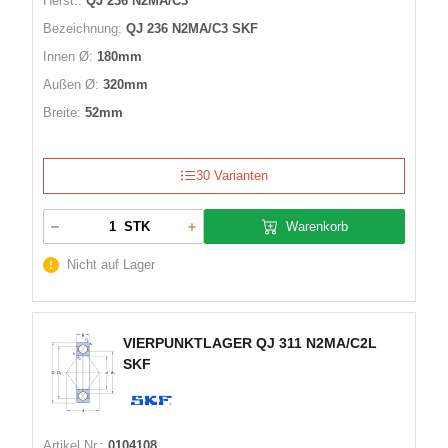
Herst.:
QJ 236 N2MA/C3
Bezeichnung:
QJ 236 N2MA/C3 SKF
Innen Ø:
180mm
Außen Ø:
320mm
Breite:
52mm
30 Varianten
Warenkorb
STK
Nicht auf Lager
VIERPUNKTLAGER QJ 311 N2MA/C2L
SKF
Artikel Nr.:
0104108