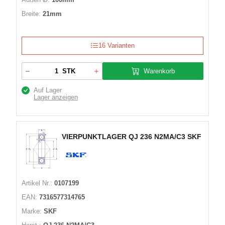
Breite:
21mm
16 Varianten
Warenkorb
STK
Auf Lager
Lager anzeigen
VIERPUNKTLAGER QJ 236 N2MA/C3 SKF
Artikel Nr.:
0107199
EAN:
7316577314765
Marke:
SKF