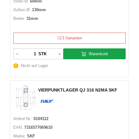
Innen Ø:
60mm
Außen Ø:
130mm
Breite:
31mm
3 Varianten
Warenkorb
STK
Nicht auf Lager
VIERPUNKTLAGER QJ 316 N2MA SKF
Artikel Nr.:
0104112
EAN:
7316577069610
Marke:
SKF