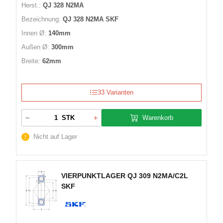
Herst.:
QJ 328 N2MA
Bezeichnung:
QJ 328 N2MA SKF
Innen Ø:
140mm
Außen Ø:
300mm
Breite:
62mm
33 Varianten
Warenkorb
STK
Nicht auf Lager
VIERPUNKTLAGER QJ 309 N2MA/C2L
SKF