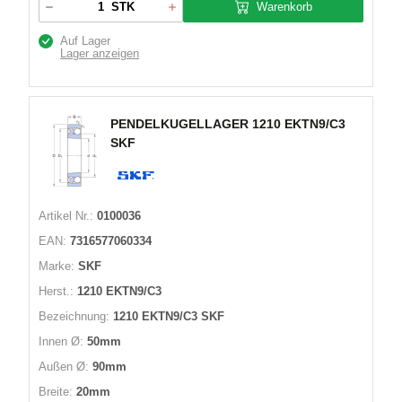
Warenkorb
STK
Auf Lager
Lager anzeigen
PENDELKUGELLAGER 1210 EKTN9/C3
SKF
Artikel Nr.:
0100036
EAN:
7316577060334
Marke:
SKF
Herst.:
1210 EKTN9/C3
Bezeichnung:
1210 EKTN9/C3 SKF
Innen Ø:
50mm
Außen Ø:
90mm
Breite:
20mm