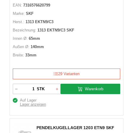
EAN:
7316576620799
Marke:
SKF
Herst.:
1313 EKTN9/C3
Bezeichnung:
1313 EKTN9/C3 SKF
Innen Ø:
65mm
Außen Ø:
140mm
Breite:
33mm
29 Varianten
Warenkorb
STK
Auf Lager
Lager anzeigen
PENDELKUGELLAGER 1203 ETN9 SKF