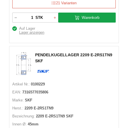
21 Varianten
Warenkorb
STK
Auf Lager
Lager anzeigen
PENDELKUGELLAGER 2209 E-2RS1TN9
SKF
Artikel Nr.:
0100229
EAN:
7316577035806
Marke:
SKF
Herst.:
2209 E-2RS1TN9
Bezeichnung:
2209 E-2RS1TN9 SKF
Innen Ø:
45mm