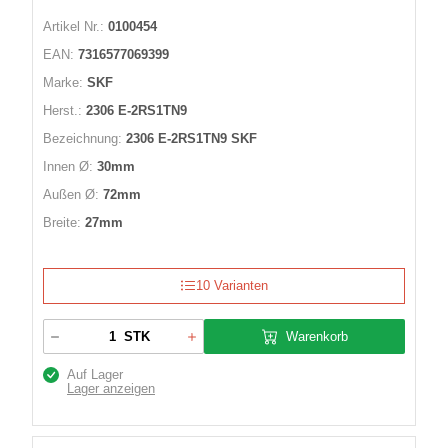
Artikel Nr.:
0100454
EAN:
7316577069399
Marke:
SKF
Herst.:
2306 E-2RS1TN9
Bezeichnung:
2306 E-2RS1TN9 SKF
Innen Ø:
30mm
Außen Ø:
72mm
Breite:
27mm
10 Varianten
Warenkorb
STK
Auf Lager
Lager anzeigen