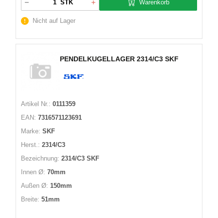
Warenkorb
STK
Nicht auf Lager
PENDELKUGELLAGER 2314/C3 SKF
Artikel Nr.:
0111359
EAN:
7316571123691
Marke:
SKF
Herst.:
2314/C3
Bezeichnung:
2314/C3 SKF
Innen Ø:
70mm
Außen Ø:
150mm
Breite:
51mm