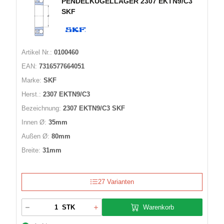
PENDELKUGELLAGER 2307 EKTN9/C3
SKF
Artikel Nr.:
0100460
EAN:
7316577664051
Marke:
SKF
Herst.:
2307 EKTN9/C3
Bezeichnung:
2307 EKTN9/C3 SKF
Innen Ø:
35mm
Außen Ø:
80mm
Breite:
31mm
27 Varianten
Warenkorb
STK