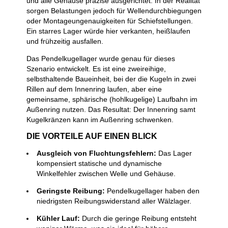
und alle Gehäuse präzise ausgerichtet. In der Realität
sorgen Belastungen jedoch für Wellendurchbiegungen
oder Montageungenauigkeiten für Schiefstellungen.
Ein starres Lager würde hier verkanten, heißlaufen
und frühzeitig ausfallen.
Das Pendelkugellager wurde genau für dieses
Szenario entwickelt. Es ist eine zweireihige,
selbsthaltende Baueinheit, bei der die Kugeln in zwei
Rillen auf dem Innenring laufen, aber eine
gemeinsame, sphärische (hohlkugelige) Laufbahn im
Außenring nutzen. Das Resultat: Der Innenring samt
Kugelkränzen kann im Außenring schwenken.
DIE VORTEILE AUF EINEN BLICK
Ausgleich von Fluchtungsfehlern:
Das Lager
kompensiert statische und dynamische
Winkelfehler zwischen Welle und Gehäuse.
Geringste Reibung:
Pendelkugellager haben den
niedrigsten Reibungswiderstand aller Wälzlager.
Kühler Lauf:
Durch die geringe Reibung entsteht