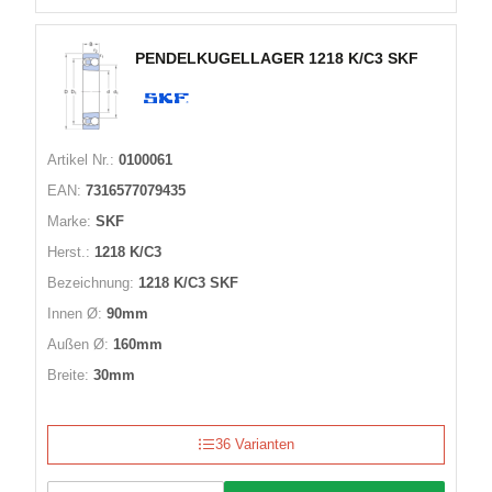
PENDELKUGELLAGER 1218 K/C3 SKF
Artikel Nr.:
0100061
EAN:
7316577079435
Marke:
SKF
Herst.:
1218 K/C3
Bezeichnung:
1218 K/C3 SKF
Innen Ø:
90mm
Außen Ø:
160mm
Breite:
30mm
36 Varianten