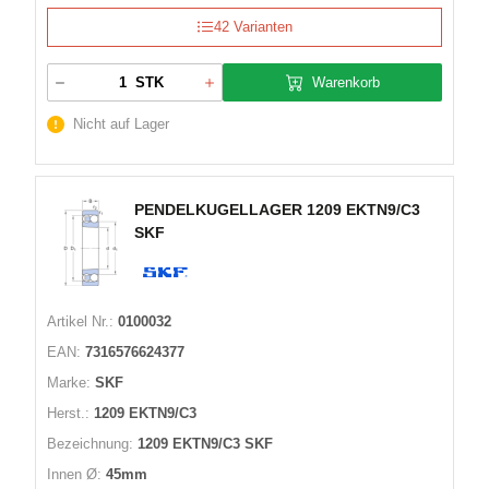
42 Varianten
Warenkorb
STK
Nicht auf Lager
PENDELKUGELLAGER 1209 EKTN9/C3
SKF
Artikel Nr.:
0100032
EAN:
7316576624377
Marke:
SKF
Herst.:
1209 EKTN9/C3
Bezeichnung:
1209 EKTN9/C3 SKF
Innen Ø:
45mm