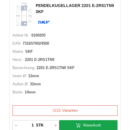
PENDELKUGELLAGER 2201 E-2RS1TN9
SKF
Artikel Nr.:
0100205
EAN:
7316570024500
Marke:
SKF
Herst.:
2201 E-2RS1TN9
Bezeichnung:
2201 E-2RS1TN9 SKF
Innen Ø:
12mm
Außen Ø:
32mm
Breite:
14mm
21 Varianten
Warenkorb
STK