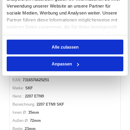
Verwendung unserer Website an unsere Partner für
Warenkorb
STK
soziale Medien, Werbung und Analysen weiter. Unsere
Auf Lager
Partner führen diese Informationen möglicherweise mit
Lager anzeigen
weiteren Daten zusammen, die Sie ihnen bereitgestellt
haben oder die sie im Rahmen Ihrer Nutzung der Dienste
gesammelt haben.
PENDELKUGELLAGER 2207 ETN9 SKF
Alle zulassen
Anpassen
Artikel Nr.:
0100223
EAN:
7316576625251
Marke:
SKF
Herst.:
2207 ETN9
Bezeichnung:
2207 ETN9 SKF
Innen Ø:
35mm
Außen Ø:
72mm
Breite:
23mm