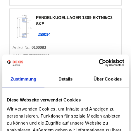
PENDELKUGELLAGER 1309 EKTN9/C3
SKF
Artikel Nr.:
0100083
EAN:
7316576620751
Marke:
SKF
Herst.:
1309 EKTN9/C3
Zustimmung
Details
Über Cookies
Bezeichnung:
1309 EKTN9/C3 SKF
Innen Ø:
45mm
Außen Ø:
100mm
Diese Webseite verwendet Cookies
Breite:
25mm
Wir verwenden Cookies, um Inhalte und Anzeigen zu
personalisieren, Funktionen für soziale Medien anbieten
zu können und die Zugriffe auf unsere Website zu
29 Varianten
analysieren. Außerdem geben wir Informationen zu Ihrer