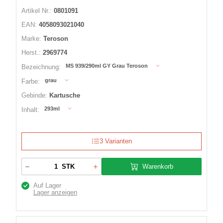
Artikel Nr.:
0801091
EAN:
4058093021040
Marke:
Teroson
Herst.:
2969774
MS 939/290ml GY Grau Teroson
Bezeichnung:
grau
Farbe:
Gebinde:
Kartusche
293ml
Inhalt:
3 Varianten
Warenkorb
STK
Auf Lager
Lager anzeigen