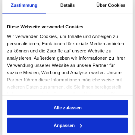
Herst.:
91015
Zustimmung
Details
Über Cookies
91015 Prisma Color
Bezeichnung:
resedagrün
Farbe:
Diese Webseite verwendet Cookies
Gebinde:
Spray
Inhalt:
400ml
Wir verwenden Cookies, um Inhalte und Anzeigen zu
personalisieren, Funktionen für soziale Medien anbieten
zu können und die Zugriffe auf unsere Website zu
27 Varianten
analysieren. Außerdem geben wir Informationen zu Ihrer
Verwendung unserer Website an unsere Partner für
Warenkorb
STK
soziale Medien, Werbung und Analysen weiter. Unsere
Partner führen diese Informationen möglicherweise mit
Auf Lager
Lager anzeigen
weiteren Daten zusammen, die Sie ihnen bereitgestellt
haben oder die sie im Rahmen Ihrer Nutzung der Dienste
gesammelt haben.
Alle zulassen
HOCHLEISTUNGSFETT SCHWARZ BR2
PLUS
Anpassen