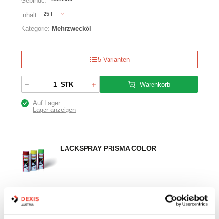
Gebinde:
25 l
Inhalt:
Kategorie:
Mehrzwecköl
5 Varianten
Warenkorb
STK
Auf Lager
Lager anzeigen
LACKSPRAY PRISMA COLOR
Artikel Nr.:
0800597
EAN:
9002588910154