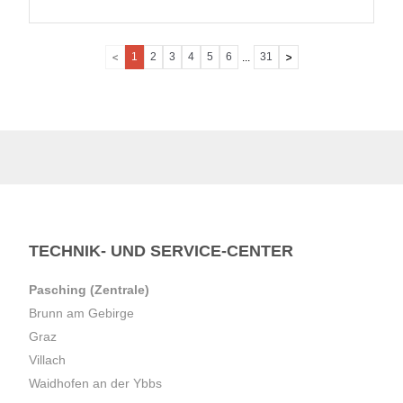
1
2
3
4
5
6
31
...
TECHNIK- UND SERVICE-CENTER
Pasching (Zentrale)
Brunn am Gebirge
Graz
Villach
Waidhofen an der Ybbs