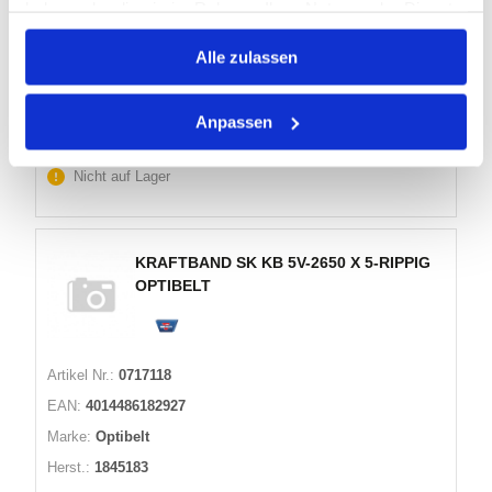
Marke:
Optibelt
haben oder die sie im Rahmen Ihrer Nutzung der Dienste
gesammelt haben.
Herst.:
1858595
Alle zulassen
Bezeichnung:
KB 5V-1700/5 RIPPEN
Anpassen
Warenkorb
STK
Nicht auf Lager
KRAFTBAND SK KB 5V-2650 X 5-RIPPIG
OPTIBELT
Artikel Nr.:
0717118
EAN:
4014486182927
Marke:
Optibelt
Herst.:
1845183