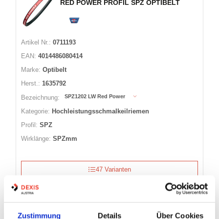
RED POWER PROFIL SPZ OPTIBELT
Artikel Nr.:
0711193
EAN:
4014486080414
Marke:
Optibelt
Herst.:
1635792
SPZ1202 LW Red Power
Bezeichnung:
Kategorie:
Hochleistungsschmalkeilriemen
Profil:
SPZ
Wirklänge:
SPZmm
47 Varianten
Warenkorb
STK
Nicht auf Lager
Zustimmung
Details
Über Cookies