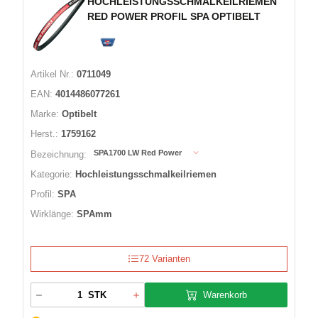
HOCHLEISTUNGSSCHMALKEILRIEMEN
RED POWER PROFIL SPA OPTIBELT
Artikel Nr.:
0711049
EAN:
4014486077261
Marke:
Optibelt
Herst.:
1759162
SPA1700 LW Red Power
Bezeichnung:
Kategorie:
Hochleistungsschmalkeilriemen
Profil:
SPA
Wirklänge:
SPAmm
72 Varianten
Warenkorb
STK