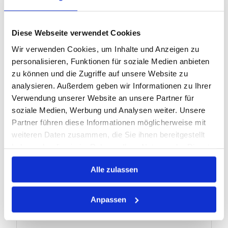
Diese Webseite verwendet Cookies
SCHMALKEILRIEMEN SK 3V-450
OPTIBELT
Wir verwenden Cookies, um Inhalte und Anzeigen zu
personalisieren, Funktionen für soziale Medien anbieten
zu können und die Zugriffe auf unsere Website zu
analysieren. Außerdem geben wir Informationen zu Ihrer
Artikel Nr.:
0717110
Verwendung unserer Website an unsere Partner für
EAN:
4014486043952
soziale Medien, Werbung und Analysen weiter. Unsere
Marke:
Optibelt
Partner führen diese Informationen möglicherweise mit
Herst.:
1776580
weiteren Daten zusammen, die Sie ihnen bereitgestellt
Bezeichnung:
3V 450 LW Optibelt
haben oder die sie im Rahmen Ihrer Nutzung der Dienste
gesammelt haben.
Alle zulassen
Warenkorb
STK
Nicht auf Lager
Anpassen