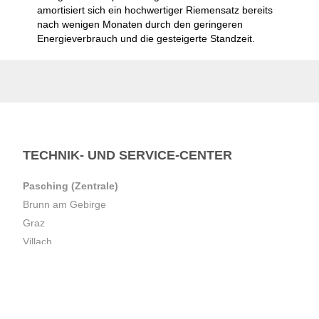
amortisiert sich ein hochwertiger Riemensatz bereits
nach wenigen Monaten durch den geringeren
Energieverbrauch und die gesteigerte Standzeit.
TECHNIK- UND SERVICE-CENTER
Pasching (Zentrale)
Brunn am Gebirge
Graz
Villach
Waidhofen an der Ybbs
T
+43 7221 223
E
office.pasching@dexis.at