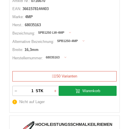
Artikel Nr.:
0716670
EAN:
3661578144403
Marke:
4MP
Herst.:
68035163
SPB1250 LW-4MP
Bezeichnung:
SPB1250-4MP
Alternative Bezeichnung:
Breite:
16,3mm
68035163
Herstellernummer:
50 Varianten
Warenkorb
STK
Nicht auf Lager
HOCHLEISTUNGSSCHMALKEILRIEMEN