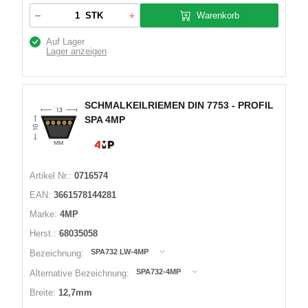
Warenkorb
STK
Auf Lager
Lager anzeigen
SCHMALKEILRIEMEN DIN 7753 - PROFIL
SPA 4MP
Artikel Nr.:
0716574
EAN:
3661578144281
Marke:
4MP
Herst.:
68035058
SPA732 LW-4MP
Bezeichnung:
SPA732-4MP
Alternative Bezeichnung:
Breite:
12,7mm