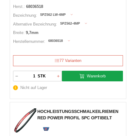
Herst.:
68036518
SPZ562 LW-4MP
Bezeichnung:
SPZ562-4MP
Alternative Bezeichnung:
Breite:
9,7mm
68036518
Herstellernummer:
77 Varianten
Warenkorb
STK
Nicht auf Lager
HOCHLEISTUNGSSCHMALKEILRIEMEN
RED POWER PROFIL SPC OPTIBELT