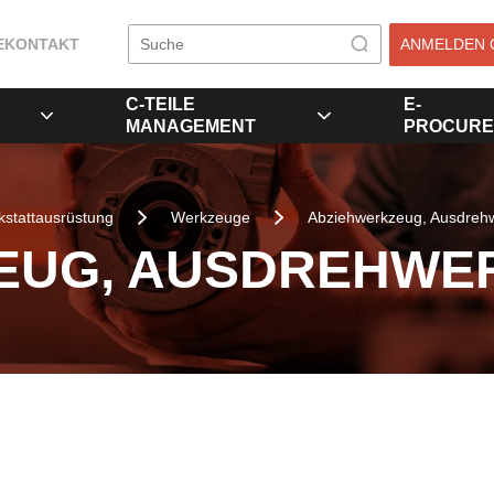
E
KONTAKT
ANMELDEN 
C-TEILE
E-
MANAGEMENT
PROCURE
stattausrüstung
Werkzeuge
Abziehwerkzeug, Ausdreh
EUG, AUSDREHWE