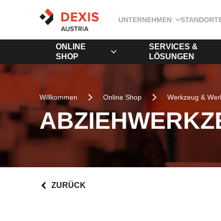
UNTERNEHMEN
STANDORT
ONLINE
SERVICES &
SHOP
LÖSUNGEN
Willkommen
Online Shop
Werkzeug & Werk
ABZIEHWERKZ
ZURÜCK