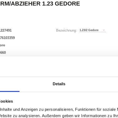
RM/ABZIEHER 1.23 GEDORE
1227491
1.23/2 Gedore
Bezeichnung:
76103359
ore
4660
3 Varianten
Details
Waren
STK
uf Lager
Cookies
nhalte und Anzeigen zu personalisieren, Funktionen für soziale
Website zu analysieren. Außerdem geben wir Informationen zu I