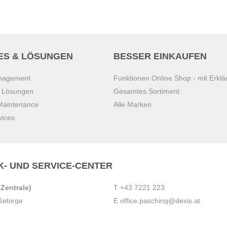
ES & LÖSUNGEN
BESSER EINKAUFEN
anagement
Funktionen Online Shop - mit Erklä
s Lösungen
Gesamtes Sortiment
 Maintenance
Alle Marken
vices
K- UND SERVICE-CENTER
Zentrale)
T
+43 7221 223
Gebirge
E
office.pasching@dexis.at