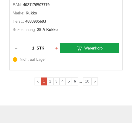
EAN:
4021176507779
Marke:
Kukko
Herst.:
4883905693
Bezeichnung:
28-A Kukko
Warenkorb
STK
Nicht auf Lager
1
2
3
4
5
6
10
...