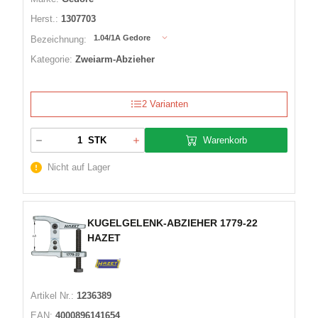
Herst.:
1307703
1.04/1A Gedore
Bezeichnung:
Kategorie:
Zweiarm-Abzieher
2 Varianten
Warenkorb
STK
Nicht auf Lager
KUGELGELENK-ABZIEHER 1779-22
HAZET
Artikel Nr.:
1236389
EAN:
4000896141654