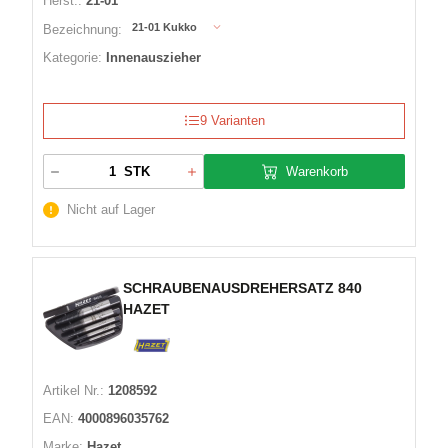
Herst.:
21-01
21-01 Kukko
Bezeichnung:
Kategorie:
Innenauszieher
9 Varianten
Warenkorb
STK
Nicht auf Lager
SCHRAUBENAUSDREHERSATZ 840
HAZET
Artikel Nr.:
1208592
EAN:
4000896035762
Marke:
Hazet