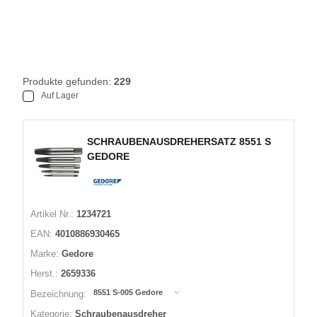
Produkte gefunden:
229
Auf Lager
SCHRAUBENAUSDREHERSATZ 8551 S
GEDORE
Artikel Nr.:
1234721
EAN:
4010886930465
Marke:
Gedore
Herst.:
2659336
8551 S-005 Gedore
Bezeichnung:
Kategorie:
Schraubenausdreher