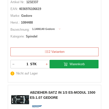
Artikel Nr.:
1232337
EAN:
4036976106619
Marke:
Gedore
Herst.:
1084488
1.1406140 Gedore
Bezeichnung:
Kategorie:
Spindel
2 Varianten
Warenkorb
STK
Nicht auf Lager
ABZIEHER-SATZ IN 1/3 ES-MODUL 1500
ES-1.07 GEDORE