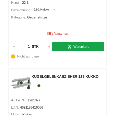
Herst.:
22-1
22-1 Kukko
Bezeichnung:
Kategorie:
Gegenstütze
3 Varianten
Warenkorb
STK
Nicht auf Lager
KUGELGELENKABZIEHER 129 KUKKO
Artikel Nr.:
1201977
EAN:
4021176410536
Marke:
Kukko