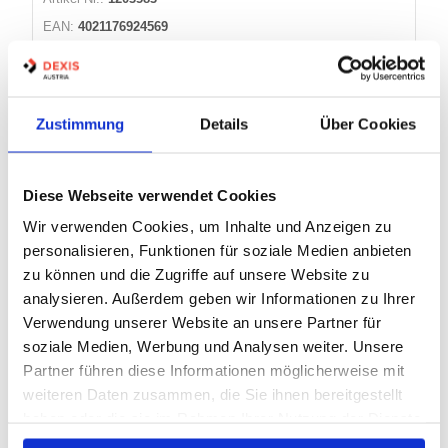
EAN:
4021176924569
Marke:
Kukko
Herst.:
4021176924569
Bezeichnung:
KS-22-01 Kukko
Zustimmung
Details
Über Cookies
Kategorie:
Gleithammer
Diese Webseite verwendet Cookies
Warenkorb
STK
Wir verwenden Cookies, um Inhalte und Anzeigen zu
Nicht auf Lager
personalisieren, Funktionen für soziale Medien anbieten
zu können und die Zugriffe auf unsere Website zu
analysieren. Außerdem geben wir Informationen zu Ihrer
INNENAUSZIEHER 1.34GEDORE
Verwendung unserer Website an unsere Partner für
soziale Medien, Werbung und Analysen weiter. Unsere
Partner führen diese Informationen möglicherweise mit
weiteren Daten zusammen, die Sie ihnen bereitgestellt
Artikel Nr.:
1232377
haben oder die sie im Rahmen Ihrer Nutzung der Dienste
EAN:
4036976112443
gesammelt haben.