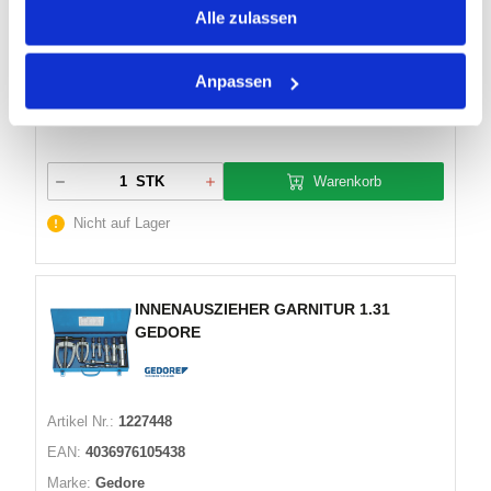
Alle zulassen
Marke:
Gedore
Herst.:
1638629
Anpassen
Bezeichnung:
1.34/10 Gedore
Kategorie:
Innenauszieher
Warenkorb
STK
Nicht auf Lager
INNENAUSZIEHER GARNITUR 1.31
GEDORE
Artikel Nr.:
1227448
EAN:
4036976105438
Marke:
Gedore