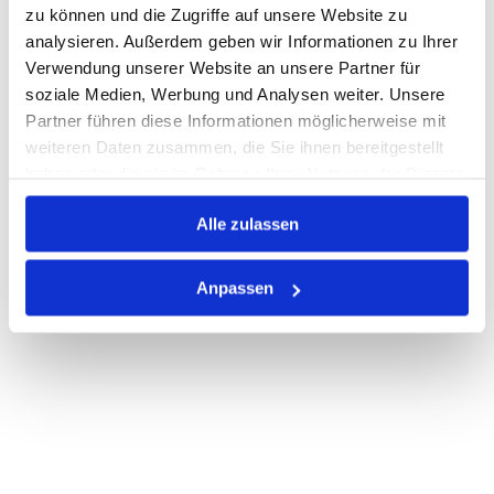
Nicht auf Lager
zu können und die Zugriffe auf unsere Website zu
analysieren. Außerdem geben wir Informationen zu Ihrer
Print
Verwendung unserer Website an unsere Partner für
soziale Medien, Werbung und Analysen weiter. Unsere
PRODUKTBESCHREIBUNG
Partner führen diese Informationen möglicherweise mit
weiteren Daten zusammen, die Sie ihnen bereitgestellt
ALLE SPEZIFIKATIONEN
haben oder die sie im Rahmen Ihrer Nutzung der Dienste
gesammelt haben.
VARIANTEN
Alle zulassen
Anpassen