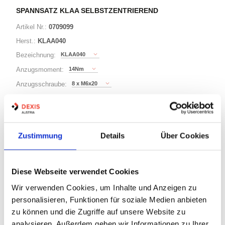
SPANNSATZ KLAA SELBSTZENTRIEREND
Artikel Nr.:
0709099
Herst.:
KLAA040
KLAA040
Bezeichnung:
14Nm
Anzugsmoment:
8 x M6x20
Anzugsschraube:
50KN
Axialkraft:
10 Varianten
Zustimmung
Details
Über Cookies
Warenkorb
STK
Diese Webseite verwendet Cookies
Wir verwenden Cookies, um Inhalte und Anzeigen zu
Nicht auf Lager
personalisieren, Funktionen für soziale Medien anbieten
Print
zu können und die Zugriffe auf unsere Website zu
analysieren. Außerdem geben wir Informationen zu Ihrer