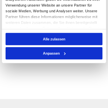
Verwendung unserer Website an unsere Partner für
PRODUKTBESCHREIBUNG
soziale Medien, Werbung und Analysen weiter. Unsere
ALLE SPEZIFIKATIONEN
Partner führen diese Informationen möglicherweise mit
weiteren Daten zusammen, die Sie ihnen bereitgestellt
VARIANTEN
haben oder die sie im Rahmen Ihrer Nutzung der Dienste
gesammelt haben.
Alle zulassen
Anpassen