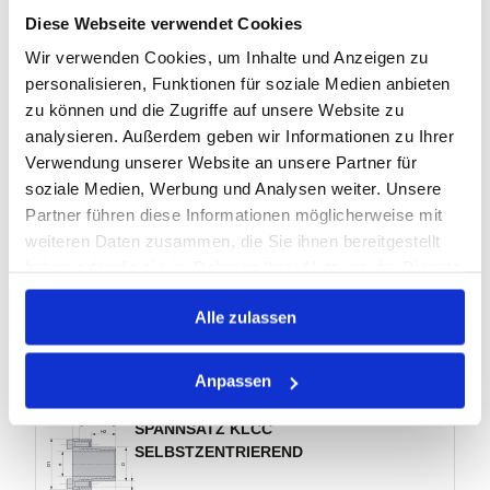
Marke:
4MP
Diese Webseite verwendet Cookies
Herst.:
67605438
Wir verwenden Cookies, um Inhalte und Anzeigen zu
K70.20X47-4MP
Bezeichnung:
personalisieren, Funktionen für soziale Medien anbieten
-
Anzugsmoment:
zu können und die Zugriffe auf unsere Website zu
-
Axialkraft:
analysieren. Außerdem geben wir Informationen zu Ihrer
-
Verwendung unserer Website an unsere Partner für
D außen:
soziale Medien, Werbung und Analysen weiter. Unsere
Partner führen diese Informationen möglicherweise mit
9 Varianten
weiteren Daten zusammen, die Sie ihnen bereitgestellt
haben oder die sie im Rahmen Ihrer Nutzung der Dienste
Warenkorb
STK
gesammelt haben.
Alle zulassen
Auf Lager
Lager anzeigen
Anpassen
SPANNSATZ KLCC
SELBSTZENTRIEREND