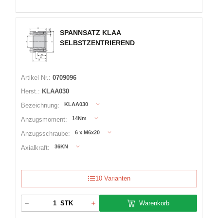
SPANNSATZ KLAA
SELBSTZENTRIEREND
Artikel Nr.:
0709096
Herst.:
KLAA030
KLAA030
Bezeichnung:
14Nm
Anzugsmoment:
6 x M6x20
Anzugsschraube:
36KN
Axialkraft:
10 Varianten
Warenkorb
STK