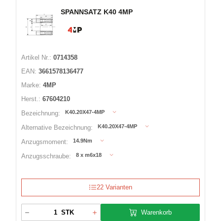
SPANNSATZ K40 4MP
Artikel Nr.:
0714358
EAN:
3661578136477
Marke:
4MP
Herst.:
67604210
K40.20X47-4MP
Bezeichnung:
K40.20X47-4MP
Alternative Bezeichnung:
14.9Nm
Anzugsmoment:
8 x m6x18
Anzugsschraube:
22 Varianten
Warenkorb
STK