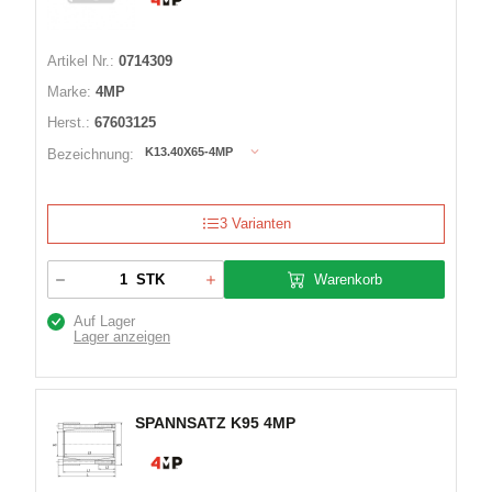
Artikel Nr.:
0714309
Marke:
4MP
Herst.:
67603125
K13.40X65-4MP
Bezeichnung:
3 Varianten
Warenkorb
STK
Auf Lager
Lager anzeigen
SPANNSATZ K95 4MP