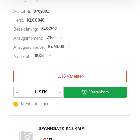
Artikel Nr.:
0709001
Herst.:
KLCC040
KLCC040
Bezeichnung:
17Nm
Anzugsmoment:
9 x M6x18
Anzugsschraube:
53KN
Axialkraft:
16 Varianten
Warenkorb
STK
Nicht auf Lager
SPANNSATZ K13 4MP