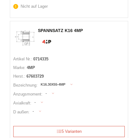
Nicht auf Lager
SPANNSATZ K16 4MP
Artikel Nr.:
0714335
Marke:
4MP
Herst.:
67603729
K16.30X55-4MP
Bezeichnung:
-
Anzugsmoment:
-
Axialkraft:
-
D außen:
5 Varianten