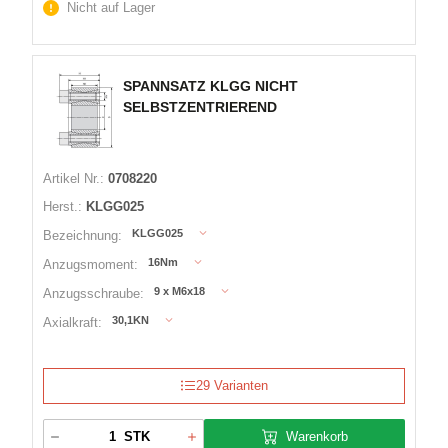
Nicht auf Lager
SPANNSATZ KLGG NICHT
SELBSTZENTRIEREND
Artikel Nr.:
0708220
Herst.:
KLGG025
KLGG025
Bezeichnung:
16Nm
Anzugsmoment:
9 x M6x18
Anzugsschraube:
30,1KN
Axialkraft:
29 Varianten
Warenkorb
STK