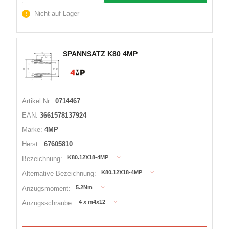
Nicht auf Lager
SPANNSATZ K80 4MP
Artikel Nr.:
0714467
EAN:
3661578137924
Marke:
4MP
Herst.:
67605810
K80.12X18-4MP
Bezeichnung:
K80.12X18-4MP
Alternative Bezeichnung:
5.2Nm
Anzugsmoment:
4 x m4x12
Anzugsschraube: