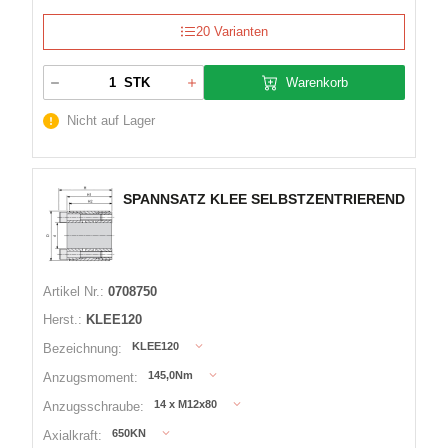
20 Varianten
Warenkorb
STK
Nicht auf Lager
SPANNSATZ KLEE SELBSTZENTRIEREND
Artikel Nr.:
0708750
Herst.:
KLEE120
KLEE120
Bezeichnung:
145,0Nm
Anzugsmoment:
14 x M12x80
Anzugsschraube:
650KN
Axialkraft: