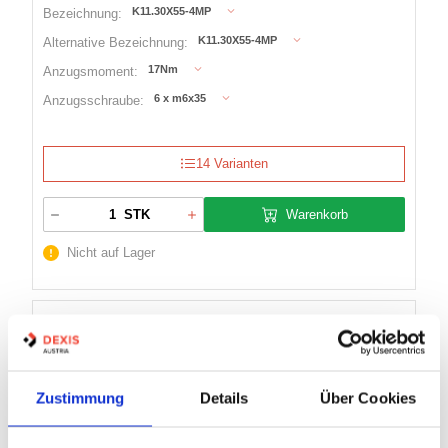
K11.30X55-4MP
Bezeichnung:
K11.30X55-4MP
Alternative Bezeichnung:
17Nm
Anzugsmoment:
6 x m6x35
Anzugsschraube:
14 Varianten
Warenkorb
STK
Nicht auf Lager
SPANNSATZ K70 4MP
Zustimmung
Details
Über Cookies
Artikel Nr.:
0714434