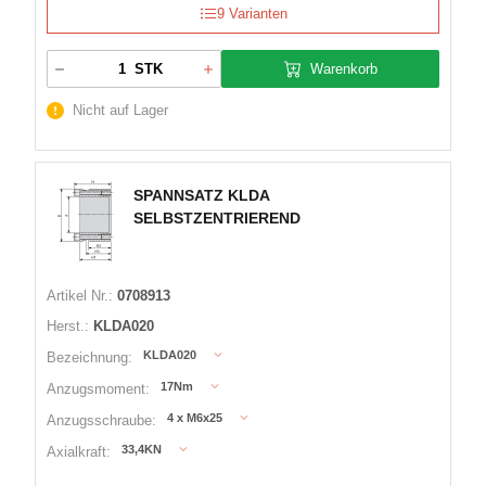
9 Varianten
Warenkorb
STK
Nicht auf Lager
SPANNSATZ KLDA
SELBSTZENTRIEREND
Artikel Nr.:
0708913
Herst.:
KLDA020
KLDA020
Bezeichnung:
17Nm
Anzugsmoment:
4 x M6x25
Anzugsschraube:
33,4KN
Axialkraft: