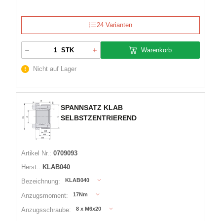
24 Varianten
Warenkorb
STK
Nicht auf Lager
SPANNSATZ KLAB
SELBSTZENTRIEREND
Artikel Nr.:
0709093
Herst.:
KLAB040
KLAB040
Bezeichnung:
17Nm
Anzugsmoment:
8 x M6x20
Anzugsschraube: