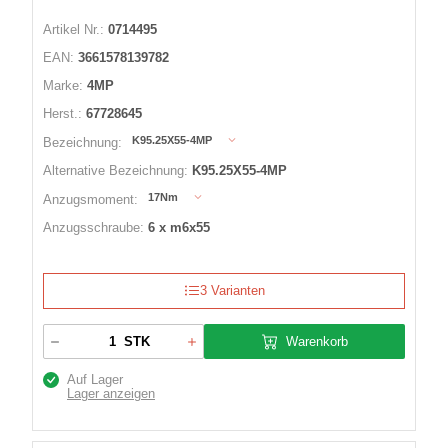
Artikel Nr.:
0714495
EAN:
3661578139782
Marke:
4MP
Herst.:
67728645
K95.25X55-4MP
Bezeichnung:
Alternative Bezeichnung:
K95.25X55-4MP
17Nm
Anzugsmoment:
Anzugsschraube:
6 x m6x55
3 Varianten
Warenkorb
STK
Auf Lager
Lager anzeigen