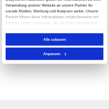
Verwendung unserer Website an unsere Partner für
PRODUKTBESCHREIBUNG
soziale Medien, Werbung und Analysen weiter. Unsere
ALLE SPEZIFIKATIONEN
Partner führen diese Informationen möglicherweise mit
weiteren Daten zusammen, die Sie ihnen bereitgestellt
VARIANTEN
haben oder die sie im Rahmen Ihrer Nutzung der Dienste
gesammelt haben.
Alle zulassen
Anpassen