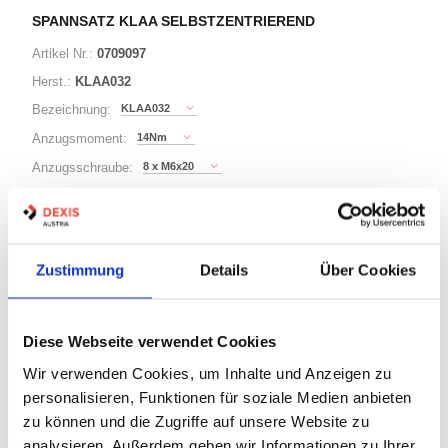
SPANNSATZ KLAA SELBSTZENTRIEREND
Artikel Nr.:
0709097
Herst.:
KLAA032
KLAA032
Bezeichnung:
14Nm
Anzugsmoment:
8 x M6x20
Anzugsschraube:
50KN
Axialkraft:
10 Varianten
Zustimmung
Details
Über Cookies
Warenkorb
STK
Diese Webseite verwendet Cookies
Wir verwenden Cookies, um Inhalte und Anzeigen zu
Nicht auf Lager
personalisieren, Funktionen für soziale Medien anbieten
Print
zu können und die Zugriffe auf unsere Website zu
analysieren. Außerdem geben wir Informationen zu Ihrer