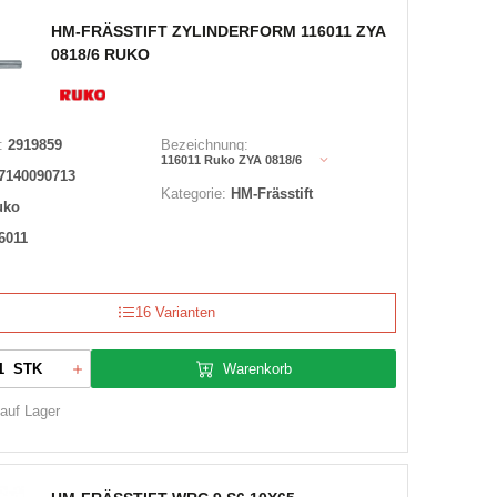
HM-FRÄSSTIFT ZYLINDERFORM 116011 ZYA
0818/6 RUKO
:
2919859
Bezeichnung:
116011 Ruko ZYA 0818/6
7140090713
Kategorie:
HM-Frässtift
uko
6011
16 Varianten
Warenkorb
STK
 auf Lager