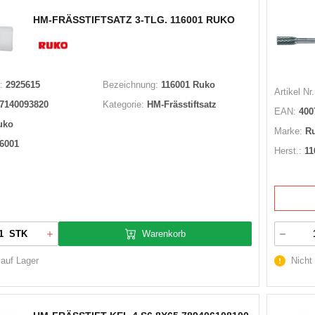
HM-FRÄSSTIFTSATZ 3-TLG. 116001 RUKO
:
2925615
Bezeichnung:
116001 Ruko
Artikel Nr.
7140093820
Kategorie:
HM-Frässtiftsatz
EAN:
400
uko
Marke:
R
6001
Herst.:
11
Warenkorb
STK
 auf Lager
Nicht