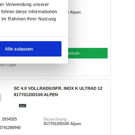
hrer Verwendung unserer
:
2934847
Bezeichnung:
 führen diese Informationen
780306116100 Alpen
2740944287
ie im Rahmen Ihrer Nutzung
lpen
0306116100
Alle zulassen
Warenkorb
STK
 auf Lager
SC 4.0 VOLLRADIUSFR. INOX K ULTRAD 12
817701200100 ALPEN
:
2934325
Bezeichnung:
817701200100 Alpen
2741280940