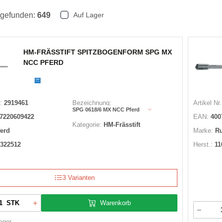
 gefunden:
649
Auf Lager
HM-FRÄSSTIFT SPITZBOGENFORM SPG MX
NCC PFERD
:
2919461
Bezeichnung:
Artikel Nr.
SPG 0618/6 MX NCC Pferd
7220609422
EAN:
400
Kategorie:
HM-Frässtift
ferd
Marke:
R
322512
Herst.:
11
3 Varianten
Warenkorb
STK
ager