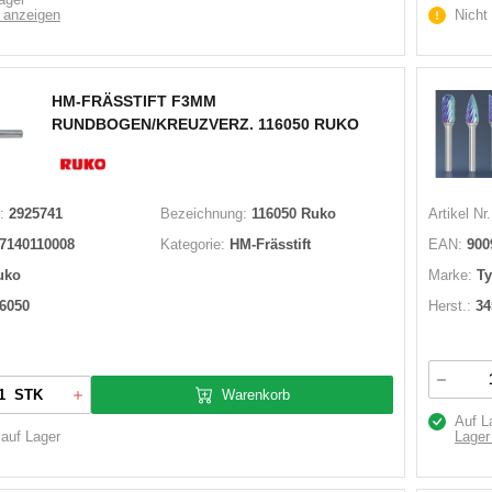
 anzeigen
Nicht
HM-FRÄSSTIFT F3MM
RUNDBOGEN/KREUZVERZ. 116050 RUKO
:
2925741
Bezeichnung:
116050 Ruko
Artikel Nr.
7140110008
Kategorie:
HM-Frässtift
EAN:
900
uko
Marke:
Ty
6050
Herst.:
34
Warenkorb
STK
Auf L
 auf Lager
Lager