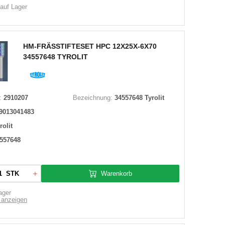
 auf Lager
HM-FRÄSSTIFTESET HPC 12X25X-6X70
34557648 TYROLIT
:
2910207
Bezeichnung:
34557648 Tyrolit
9013041483
rolit
557648
Warenkorb
STK
ager
 anzeigen