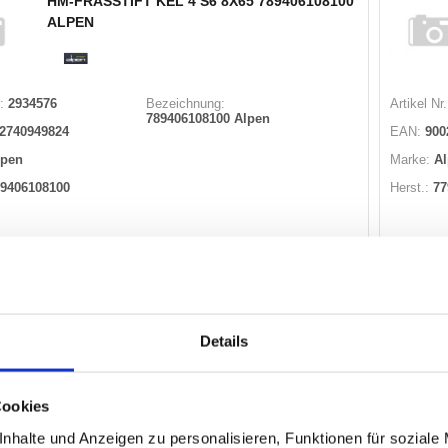
HM-FRÄSSTIFT KEL 4 S6 8X65 789406108100
ALPEN
:
2934576
Bezeichnung:
Artikel Nr.
789406108100 Alpen
2740949824
EAN:
900
lpen
Marke:
A
9406108100
Herst.:
77
Warenkorb
STK
 auf Lager
Nicht
Details
HM-FRÄSSTIFT ZYA 3 S3 3X38 777303103100
ALPEN
Cookies
nhalte und Anzeigen zu personalisieren, Funktionen für soziale