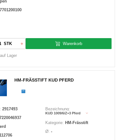
lpen
7701200100
Warenkorb
STK
 auf Lager
HM-FRÄSSTIFT KUD PFERD
:
2917493
Bezeichnung:
KUD 1009/6/Z=3 Pferd
7220046937
Kategorie:
HM-Frässtift
erd
Ø:
-
112706