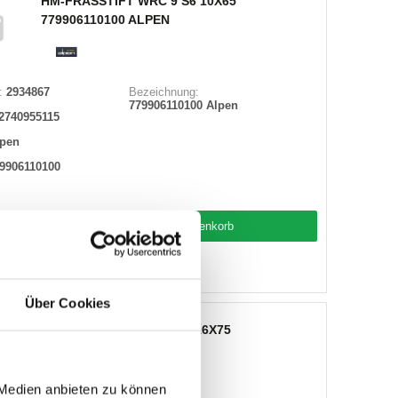
HM-FRÄSSTIFT WRC 9 S6 10X65
779906110100 ALPEN
:
2934867
Bezeichnung:
779906110100 Alpen
2740955115
lpen
9906110100
Warenkorb
STK
 auf Lager
Über Cookies
HM-FRÄSSTIFT.SPG 3 S6 16X75
780306116100 ALPEN
 Medien anbieten zu können