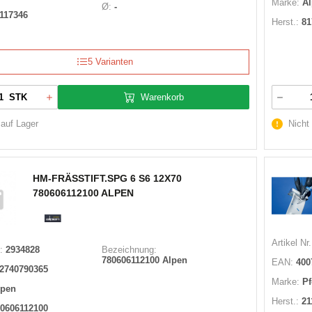
Marke:
A
Ø:
-
117346
Herst.:
81
5 Varianten
Warenkorb
STK
 auf Lager
Nicht
HM-FRÄSSTIFT.SPG 6 S6 12X70
780606112100 ALPEN
Artikel Nr.
:
2934828
Bezeichnung:
780606112100 Alpen
EAN:
400
2740790365
Marke:
Pf
lpen
Herst.:
21
0606112100