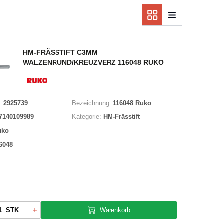
HM-FRÄSSTIFT C3MM
WALZENRUND/KREUZVERZ 116048 RUKO
:
2925739
Bezeichnung:
116048 Ruko
7140109989
Kategorie:
HM-Frässtift
uko
6048
Warenkorb
STK