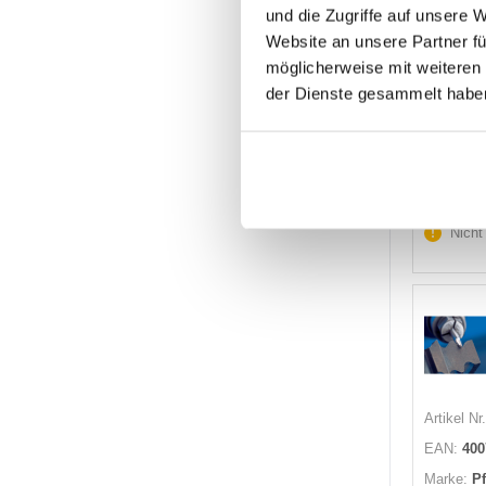
und die Zugriffe auf unsere 
Artikel Nr.
Website an unsere Partner fü
EAN:
900
möglicherweise mit weiteren
Marke:
A
der Dienste gesammelt habe
Herst.:
77
Nicht
Artikel Nr.
EAN:
400
Marke:
P