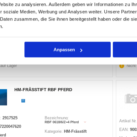
Website zu analysieren. Außerdem geben wir Informationen zu I
:
2935061
Bezeichnung:
Artikel Nr.
r soziale Medien, Werbung und Analysen weiter. Unsere Partner
777303103100 Alpen
2740789611
EAN:
900
 Daten zusammen, die Sie ihnen bereitgestellt haben oder die s
lpen
Marke:
A
n.
7303103100
Herst.:
78
Anpassen
Warenkorb
STK
 auf Lager
Nicht
HM-FRÄSSTIFT RBF PFERD
:
2917525
Bezeichnung:
Artikel Nr.
RBF 0618/6/Z=4 Pferd
7220047620
EAN:
900
Kategorie:
HM-Frässtift
ferd