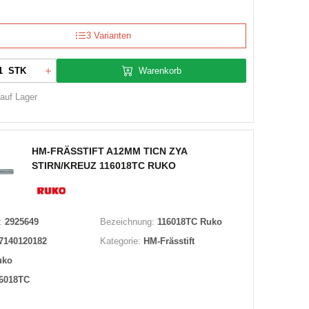
3 Varianten
Warenkorb
STK
 auf Lager
HM-FRÄSSTIFT A12MM TICN ZYA
STIRN/KREUZ 116018TC RUKO
:
2925649
Bezeichnung:
116018TC Ruko
7140120182
Kategorie:
HM-Frässtift
uko
6018TC