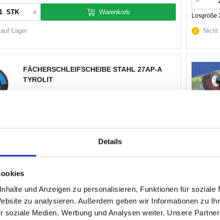
Warenkorb
STK
Losgröße 
 auf Lager
Nicht
FÄCHERSCHLEIFSCHEIBE STAHL 27AP-A
TYROLIT
Artikel Nr.
:
2920118
Bezeichnung:
27AP/125x22,2 ZA120-B
EAN:
400
3176438050
Abmessung:
125x22,2
Details
Marke:
Pf
rolit
Kategorie:
Fächerschleifscheibe
Herst.:
44
3805
Spezifikation:
ZA 120 - B
Cookies
nhalte und Anzeigen zu personalisieren, Funktionen für soziale
10)
Minimum (
Website zu analysieren. Außerdem geben wir Informationen zu I
Warenkorb
STK
r soziale Medien, Werbung und Analysen weiter. Unsere Partner