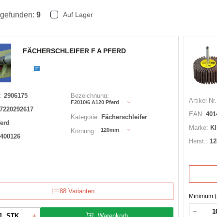
 gefunden:
9
Auf Lager
FÄCHERSCHLEIFER F A PFERD
:
2906175
Bezeichnung:
Artikel Nr.
F2010/6 A120 Pferd
7220292617
EAN:
401
Kategorie:
Fächerschleifer
ferd
Marke:
Kl
120mm
Körnung:
400126
Herst.:
12
88 Varianten
Minimum (
Warenkorb
STK