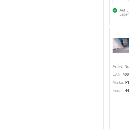
Auf L
Lager
Artikel Nr.
EAN:
400
Marke:
P
Herst.:
44