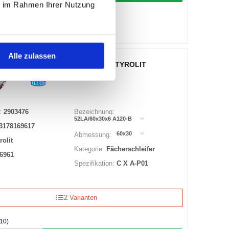
ie im Rahmen Ihrer Nutzung
10
 auf Lager
Alle zulassen
FÄCHERSCHLEIFER 52LA TYROLIT
:
2903476
Bezeichnung:
52LA/60x30x6 A120-B
3178169617
60x30
Abmessung:
rolit
Kategorie:
Fächerschleifer
6961
Spezifikation:
C X A-P01
2 Varianten
10)