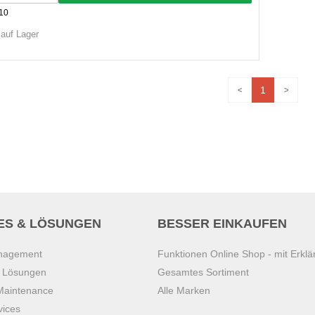
10
 auf Lager
1
ES & LÖSUNGEN
BESSER EINKAUFEN
anagement
Funktionen Online Shop - mit Erklä
s Lösungen
Gesamtes Sortiment
 Maintenance
Alle Marken
vices