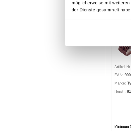
Losgröße 
möglicherweise mit weiteren
der Dienste gesammelt habe
Auf L
Lager
Artikel Nr.
EAN:
900
Marke:
Ty
Herst.:
81
Minimum (