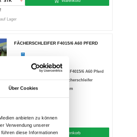
Warenkorb
STK
2
 auf Lager
FÄCHERSCHLEIFER F4015/6 A60 PFERD
:
2909204
Bezeichnung:
F4015/6 A60 Pferd
7220154441
Kategorie:
Fächerschleifer
Über Cookies
erd
Körnung:
60mm
404066
 Medien anbieten zu können
10)
hrer Verwendung unserer
 führen diese Informationen
Warenkorb
STK