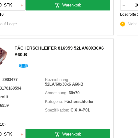
Warenkorb
STK
10
Losgröße 
 auf Lager
Nicht
FÄCHERSCHLEIFER 816959 52LA/60X30X6
A60-B
:
2903477
Bezeichnung:
52LA/60x30x6 A60-B
3178169594
Abmessung:
60x30
rolit
Kategorie:
Fächerschleifer
6959
Spezifikation:
C X A-P01
10)
Warenkorb
STK