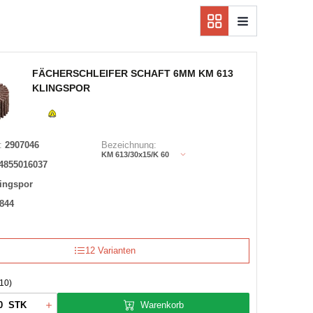
FÄCHERSCHLEIFER SCHAFT 6MM KM 613
KLINGSPOR
:
2907046
Bezeichnung:
KM 613/30x15/K 60
4855016037
ingspor
844
12 Varianten
10)
Warenkorb
STK