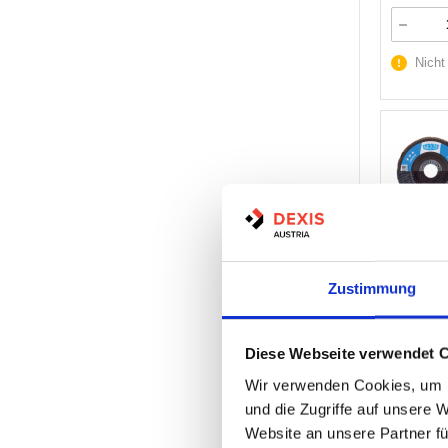
Nicht
Artikel Nr.
EAN:
900
Zustimmung
Marke:
Ty
Herst.:
64
Diese Webseite verwendet 
Wir verwenden Cookies, um I
Minimum (
und die Zugriffe auf unsere 
Website an unsere Partner fü