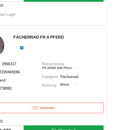
10
 auf Lager
FÄCHERRAD FR A PFERD
:
2906317
Bezeichnung:
FR 20050 A80 Pferd
7220469286
Kategorie:
Fächerrad
erd
80mm
Körnung:
738081
2 Varianten
2)