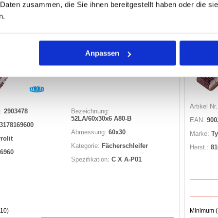
10
 Daten zusammen, die Sie ihnen bereitgestellt haben oder die s
Losgröße 
n.
ager
 anzeigen
Nicht
Anpassen
FÄCHERSCHLEIFER 816960 52LA/60X30X6
A80-B
Artikel Nr.
:
2903478
Bezeichnung:
52LA/60x30x6 A80-B
EAN:
900
3178169600
Abmessung:
60x30
Marke:
Ty
rolit
Kategorie:
Fächerschleifer
Herst.:
81
6960
Spezifikation:
C X A-P01
10)
Minimum (