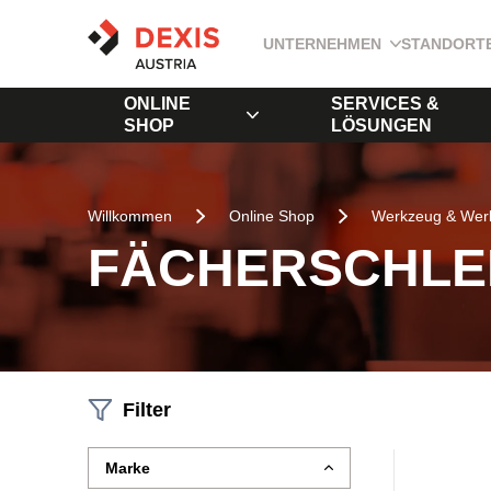
UNTERNEHMEN
STANDORT
ONLINE
SERVICES &
SHOP
LÖSUNGEN
Willkommen
Online Shop
Werkzeug & Werk
FÄCHERSCHLE
Filter
Marke