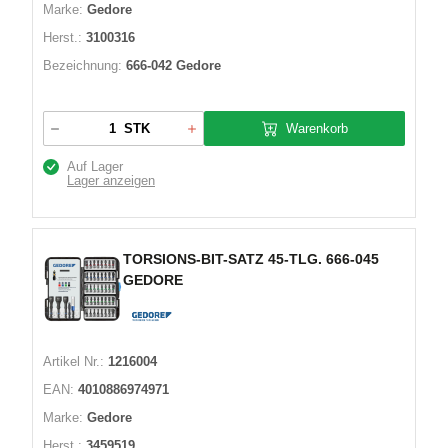
Marke:
Gedore
Herst.:
3100316
Bezeichnung:
666-042 Gedore
Warenkorb
STK
Auf Lager
Lager anzeigen
TORSIONS-BIT-SATZ 45-TLG. 666-045
GEDORE
Artikel Nr.:
1216004
EAN:
4010886974971
Marke:
Gedore
Herst.:
3459519