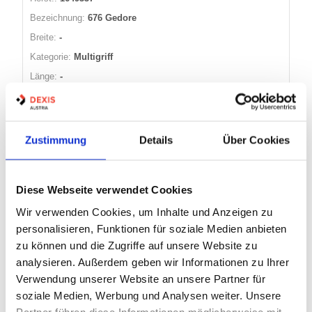
Bezeichnung:
676 Gedore
Breite:
-
Kategorie:
Multigriff
Länge:
-
Warenkorb
STK
Zustimmung
Details
Über Cookies
Nicht auf Lager
Diese Webseite verwendet Cookies
BIT-SATZ 30-TLG
Wir verwenden Cookies, um Inhalte und Anzeigen zu
SCHL/ISK/PH/PZ/TX/TXBO BC 30
personalisieren, Funktionen für soziale Medien anbieten
UNIVERSAL WERA
zu können und die Zugriffe auf unsere Website zu
analysieren. Außerdem geben wir Informationen zu Ihrer
Verwendung unserer Website an unsere Partner für
Artikel Nr.:
1229474
soziale Medien, Werbung und Analysen weiter. Unsere
EAN:
4013288115096
Partner führen diese Informationen möglicherweise mit