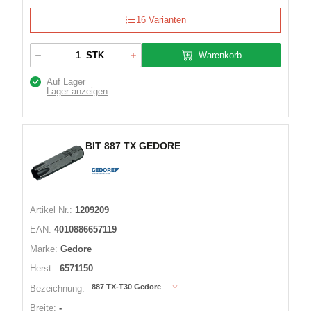
16 Varianten
Warenkorb
STK
Auf Lager
Lager anzeigen
BIT 887 TX GEDORE
Artikel Nr.:
1209209
EAN:
4010886657119
Marke:
Gedore
Herst.:
6571150
887 TX-T30 Gedore
Bezeichnung:
Breite:
-