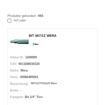
Produkte gefunden:
493
Auf Lager
BIT 867/1Z WERA
Artikel Nr.:
1208909
EAN:
4013288030320
Marke:
Wera
Herst.:
05066485001
867/1Z/TX10x25 Wera
Bezeichnung:
Breite:
-
Kategorie:
Bit 1/4" Torx