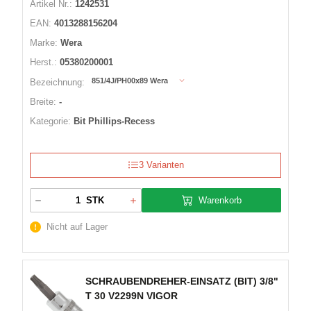
Artikel Nr.:
1242531
EAN:
4013288156204
Marke:
Wera
Herst.:
05380200001
851/4J/PH00x89 Wera
Bezeichnung:
Breite:
-
Kategorie:
Bit Phillips-Recess
3 Varianten
Warenkorb
STK
Nicht auf Lager
SCHRAUBENDREHER-EINSATZ (BIT) 3/8"
T 30 V2299N VIGOR