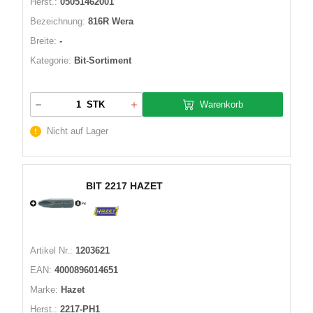
Herst.:
05051462001
Bezeichnung:
816R Wera
Breite:
-
Kategorie:
Bit-Sortiment
Warenkorb
STK
Nicht auf Lager
BIT 2217 HAZET
Artikel Nr.:
1203621
EAN:
4000896014651
Marke:
Hazet
Herst.:
2217-PH1