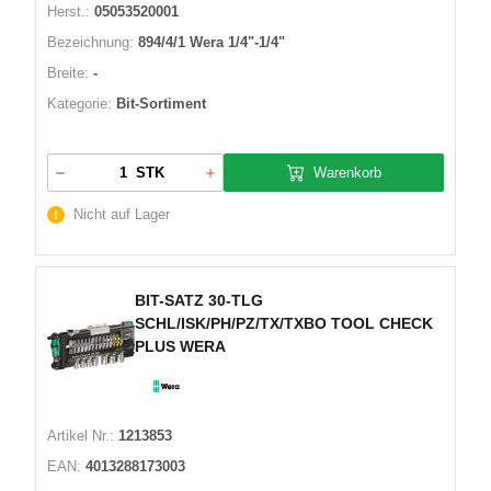
Herst.:
05053520001
Bezeichnung:
894/4/1 Wera 1/4"-1/4"
Breite:
-
Kategorie:
Bit-Sortiment
Warenkorb
STK
Nicht auf Lager
BIT-SATZ 30-TLG
SCHL/ISK/PH/PZ/TX/TXBO TOOL CHECK
PLUS WERA
Artikel Nr.:
1213853
EAN:
4013288173003