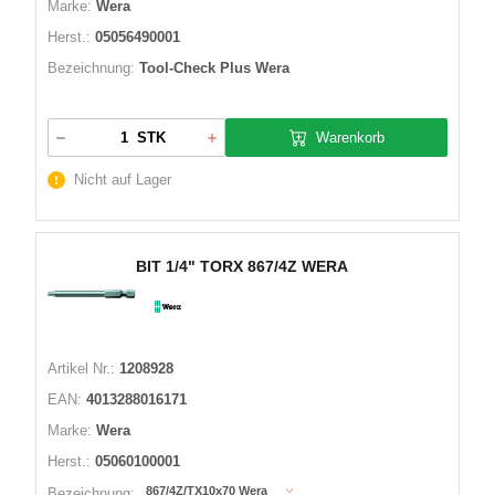
Marke:
Wera
Herst.:
05056490001
Bezeichnung:
Tool-Check Plus Wera
Warenkorb
STK
Nicht auf Lager
BIT 1/4" TORX 867/4Z WERA
Artikel Nr.:
1208928
EAN:
4013288016171
Marke:
Wera
Herst.:
05060100001
867/4Z/TX10x70 Wera
Bezeichnung: