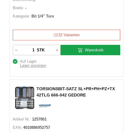
Breite:
-
Kategorie:
Bit 1/4" Torx
32 Varianten
Warenkorb
STK
Auf Lager
Lager anzeigen
TORSIONSBIT-SATZ SL+PR+PH+PZ+TX
42TLG 666-042 GEDORE
Artikel Nr.:
1257801
EAN:
4010886952757