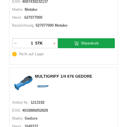
EAN:
4007430232137
Marke:
Metabo
Herst.:
627077000
Bezeichnung:
627077000 Metabo
Warenkorb
STK
Nicht auf Lager
MULTIGRIFF 1/4 676 GEDORE
Artikel Nr.:
1213192
EAN:
4010886852828
Marke:
Gedore
Herst.:
1649337