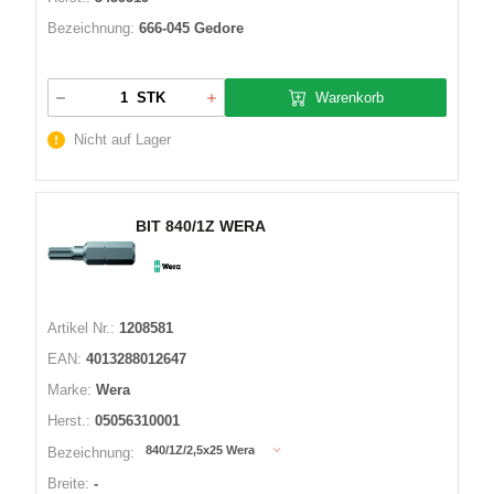
Bezeichnung:
666-045 Gedore
Warenkorb
STK
Nicht auf Lager
BIT 840/1Z WERA
Artikel Nr.:
1208581
EAN:
4013288012647
Marke:
Wera
Herst.:
05056310001
840/1Z/2,5x25 Wera
Bezeichnung:
Breite:
-