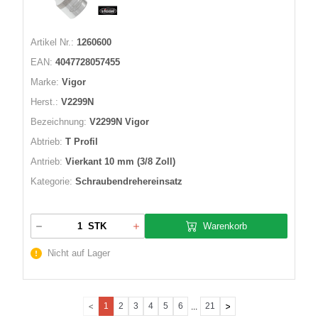
Artikel Nr.:
1260600
EAN:
4047728057455
Marke:
Vigor
Herst.:
V2299N
Bezeichnung:
V2299N Vigor
Abtrieb:
T Profil
Antrieb:
Vierkant 10 mm (3/8 Zoll)
Kategorie:
Schraubendrehereinsatz
Warenkorb
STK
Nicht auf Lager
1
2
3
4
5
6
21
...