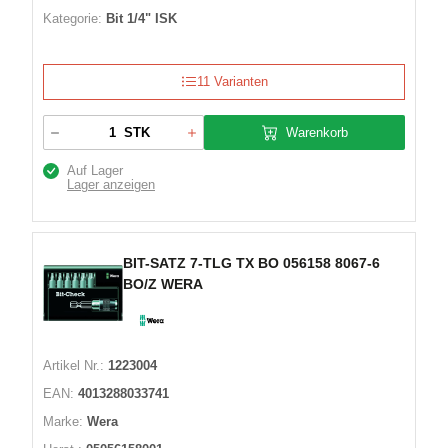
Kategorie:
Bit 1/4" ISK
11 Varianten
Warenkorb
STK
Auf Lager
Lager anzeigen
BIT-SATZ 7-TLG TX BO 056158 8067-6
BO/Z WERA
Artikel Nr.:
1223004
EAN:
4013288033741
Marke:
Wera