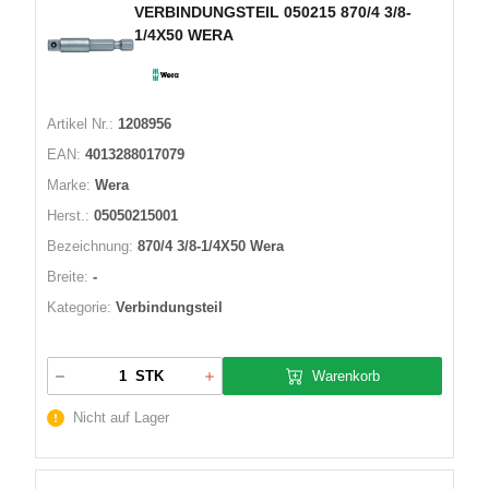
VERBINDUNGSTEIL 050215 870/4 3/8-
1/4X50 WERA
Artikel Nr.:
1208956
EAN:
4013288017079
Marke:
Wera
Herst.:
05050215001
Bezeichnung:
870/4 3/8-1/4X50 Wera
Breite:
-
Kategorie:
Verbindungsteil
Warenkorb
STK
Nicht auf Lager