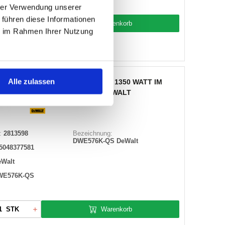
hrer Verwendung unserer
 führen diese Informationen
Warenkorb
STK
ie im Rahmen Ihrer Nutzung
 auf Lager
Alle zulassen
HANDKREISSAEGE 61 MM 1350 WATT IM
KOFFER DWE576K-QS DEWALT
:
2813598
Bezeichnung:
DWE576K-QS DeWalt
5048377581
eWalt
WE576K-QS
Warenkorb
STK