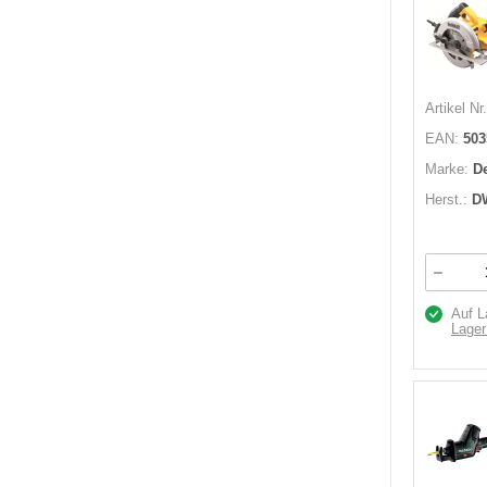
Artikel Nr.
EAN:
503
Marke:
D
Herst.:
D
Auf L
Lager