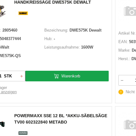
HANDKREISSÄGE DWE575K DEWALT
:
2805460
Bezeichnung:
DWE575K Dewalt
Artikel Nr.
5048377444
Hub:
-
EAN:
503
eWalt
Leistungsaufnahme:
1600W
Marke:
D
WE575K-QS
Herst.:
D
Warenkorb
STK
ager
 anzeigen
Nicht
POWERMAXX SSE 12 BL *AKKU-SÄBELSÄGE
TV00 602322840 METABO