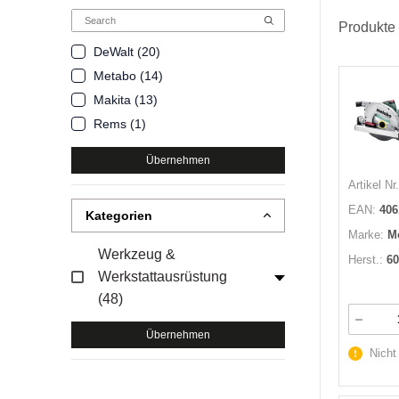
Produkte
DeWalt (20)
Metabo (14)
Makita (13)
Rems (1)
Übernehmen
Artikel Nr.
EAN:
406
Kategorien
Marke:
M
Werkzeug &
Herst.:
60
Werkstattausrüstung
(48)
Übernehmen
Nicht