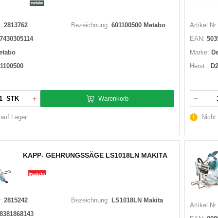
:
2813762
Bezeichnung:
601100500 Metabo
Artikel Nr.
7430305114
EAN:
503
etabo
Marke:
D
1100500
Herst.:
D2
Warenkorb
STK
 auf Lager
Nicht
KAPP- GEHRUNGSSÄGE LS1018LN MAKITA
:
2815242
Bezeichnung:
LS1018LN Makita
Artikel Nr.
8381868143