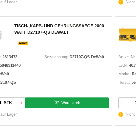
 auf Lager
Nicht
TISCH-,KAPP- UND GEHRUNGSSAEGE 2000
WATT D27107-QS DEWALT
:
2813432
Bezeichnung:
D27107-QS DeWalt
Artikel Nr.
5048911440
EAN:
403
eWalt
Marke:
R
27107-QS
Herst.:
56
Warenkorb
STK
 auf Lager
Nicht