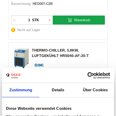
Bezeichnung:
HED007-C2B
Warenkorb
STK
Nicht auf Lager
THERMO-CHILLER, 3,8KW,
LUFTGEKÜHLT HRS040-AF-20-T
Artikel Nr.:
2733362
Marke:
SMC
Zustimmung
Details
Über Cookies
Herst.:
HRS040-AF-20-T
Bezeichnung:
HRS040-AF-20-T
Diese Webseite verwendet Cookies
Warenkorb
STK