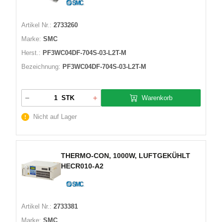
Artikel Nr.:
2733260
Marke:
SMC
Herst.:
PF3WC04DF-704S-03-L2T-M
Bezeichnung:
PF3WC04DF-704S-03-L2T-M
Warenkorb
STK
Nicht auf Lager
THERMO-CON, 1000W, LUFTGEKÜHLT
HECR010-A2
Artikel Nr.:
2733381
Marke:
SMC