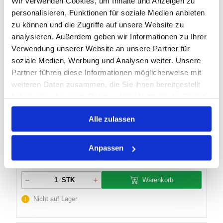
Wir verwenden Cookies, um Inhalte und Anzeigen zu
personalisieren, Funktionen für soziale Medien anbieten
Nicht auf Lager
zu können und die Zugriffe auf unsere Website zu
analysieren. Außerdem geben wir Informationen zu Ihrer
Verwendung unserer Website an unsere Partner für
THERMOCON, 220W,
soziale Medien, Werbung und Analysen weiter. Unsere
KOMPAKTVARIANTE HEF002-A6
Partner führen diese Informationen möglicherweise mit
weiteren Daten zusammen, die Sie ihnen bereitgestellt
haben oder die sie im Rahmen Ihrer Nutzung der Dienste
Artikel Nr.:
2733385
gesammelt haben.
Alle zulassen
Marke:
SMC
Herst.:
HEF002-A6
Anpassen
Bezeichnung:
HEF002-A6
Warenkorb
STK
Nicht auf Lager