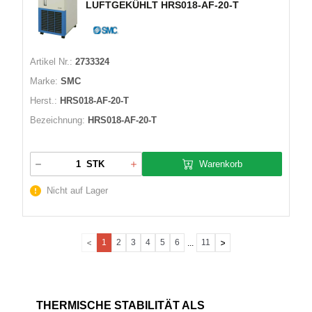
LUFTGEKÜHLT HRS018-AF-20-T
Artikel Nr.:
2733324
Marke:
SMC
Herst.:
HRS018-AF-20-T
Bezeichnung:
HRS018-AF-20-T
Warenkorb
STK
Nicht auf Lager
1
2
3
4
5
6
11
...
THERMISCHE STABILITÄT ALS