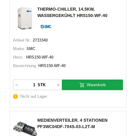
THERMO-CHILLER, 14,5KW,
WASSERGEKÜHLT HRS150-WF-40
Artikel Nr.:
2733340
Marke:
SMC
Herst.:
HRS150-WF-40
Bezeichnung:
HRS150-WF-40
Warenkorb
STK
Nicht auf Lager
MEDIENVERTEILER, 4 STATIONEN
PF3WC04DF-704S-03-L2T-M