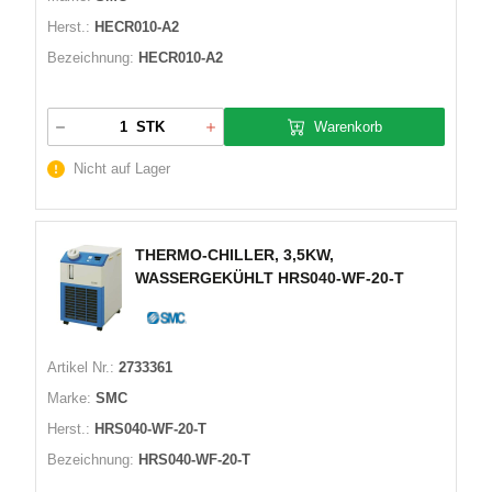
Herst.:
HECR010-A2
Bezeichnung:
HECR010-A2
Warenkorb
STK
Nicht auf Lager
THERMO-CHILLER, 3,5KW,
WASSERGEKÜHLT HRS040-WF-20-T
Artikel Nr.:
2733361
Marke:
SMC
Herst.:
HRS040-WF-20-T
Bezeichnung:
HRS040-WF-20-T