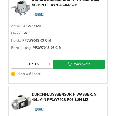
4L/MIN PF3W704S-03-C-M
Artikel Nr.:
2733120
Marke:
SMC
Herst.:
PF3W704S-03-C-M
Bezeichnung:
PF3W704S-03-C-M
Warenkorb
STK
Nicht auf Lager
DURCHFLUSSSENSOR F. WASSER, 5-
40L/MIN PF3W740S-F06-L2N-MZ