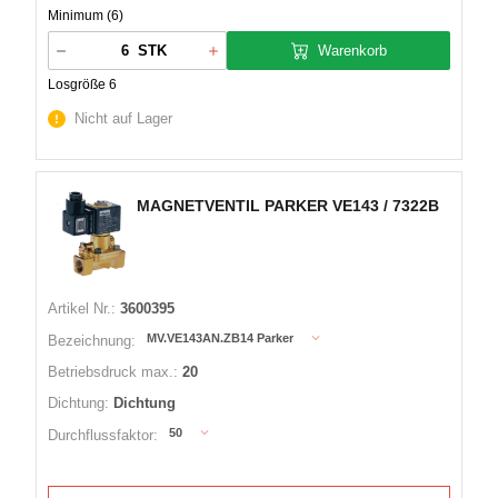
Minimum (6)
Warenkorb
STK
Losgröße 6
Nicht auf Lager
MAGNETVENTIL PARKER VE143 / 7322B
Artikel Nr.:
3600395
MV.VE143AN.ZB14 Parker
Bezeichnung:
Betriebsdruck max.:
20
Dichtung:
Dichtung
50
Durchflussfaktor: