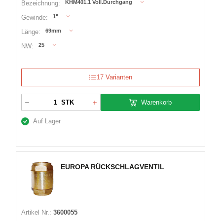
KHM401.1 Voll.Durchgang
Bezeichnung:
1"
Gewinde:
69mm
Länge:
25
NW:
17 Varianten
Warenkorb
STK
Auf Lager
EUROPA RÜCKSCHLAGVENTIL
Artikel Nr.:
3600055