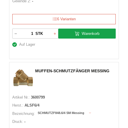
Gewinde 2:
-
6 Varianten
Warenkorb
STK
Auf Lager
MUFFEN-SCHMUTZFÄNGER MESSING
Artikel Nr.:
3600799
Herst.:
ALSF6/4
SCHMUTZF848.6/4 SM Messing
Bezeichnung:
Druck:
-