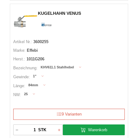
KUGELHAHN VENUS
Artikel Nr.:
3600255
Marke:
Effebi
Herst.:
1011G206
KHV611.1 Stahlhebel
Bezeichnung:
1"
Gewinde:
84mm
Länge:
25
NW:
9 Varianten
Warenkorb
STK