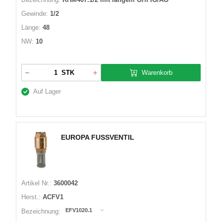
Gewinde:
1/2
Länge:
48
NW:
10
Warenkorb
STK
Auf Lager
EUROPA FUSSVENTIL
Artikel Nr.:
3600042
Herst.:
ACFV1
EFV1020.1
Bezeichnung: