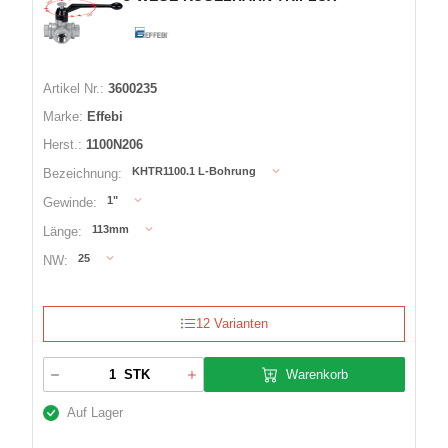
Artikel Nr.:
3600235
Marke:
Effebi
Herst.:
1100N206
KHTR1100.1 L-Bohrung
Bezeichnung:
1"
Gewinde:
113mm
Länge:
25
NW:
12 Varianten
Warenkorb
STK
Auf Lager