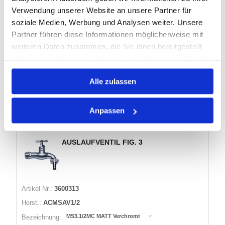
Dichtung:
Dichtung
Verwendung unserer Website an unsere Partner für
50
Durchflussfaktor:
soziale Medien, Werbung und Analysen weiter. Unsere
Partner führen diese Informationen möglicherweise mit
weiteren Daten zusammen, die Sie ihnen bereitgestellt
16 Varianten
haben oder die sie im Rahmen Ihrer Nutzung der Dienste
gesammelt haben.
Warenkorb
STK
Alle zulassen
Auf Lager
Anpassen
AUSLAUFVENTIL FIG. 3
Artikel Nr.:
3600313
Herst.:
ACMSAV1/2
MS3.1/2MC MATT Verchromt
Bezeichnung: