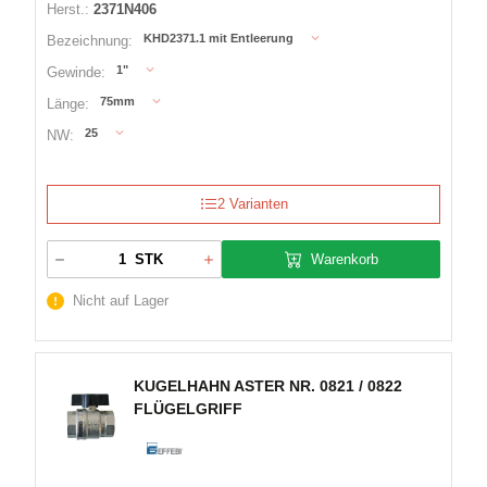
Herst.:
2371N406
KHD2371.1 mit Entleerung
Bezeichnung:
1"
Gewinde:
75mm
Länge:
25
NW:
2 Varianten
Warenkorb
STK
Nicht auf Lager
KUGELHAHN ASTER NR. 0821 / 0822
FLÜGELGRIFF