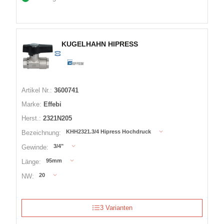
KUGELHAHN HIPRESS
Artikel Nr.:
3600741
Marke:
Effebi
Herst.:
2321N205
KHH2321.3/4 Hipress Hochdruck
Bezeichnung:
3/4"
Gewinde:
95mm
Länge:
20
NW:
3 Varianten