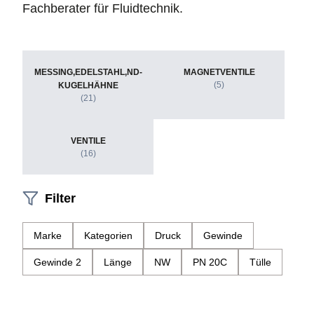
Fachberater für Fluidtechnik.
MESSING,EDELSTAHL,ND-
MAGNETVENTILE
(5)
KUGELHÄHNE
(21)
VENTILE
(16)
Filter
Marke
Kategorien
Druck
Gewinde
Gewinde 2
Länge
NW
PN 20C
Tülle