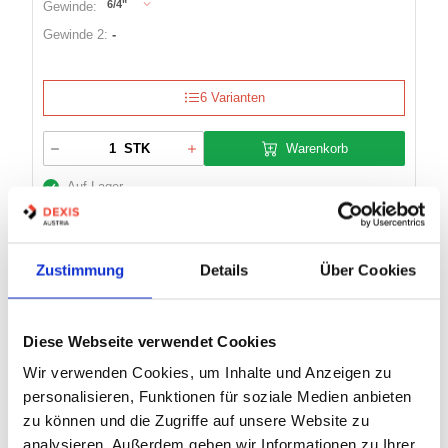
6/4"
Gewinde:
Gewinde 2:
-
6 Varianten
Warenkorb
STK
Auf Lager
Zustimmung
Details
Über Cookies
MAGNETVENTIL PARKER VE133 / 7321B
Diese Webseite verwendet Cookies
Wir verwenden Cookies, um Inhalte und Anzeigen zu
Artikel Nr.:
3600371
personalisieren, Funktionen für soziale Medien anbieten
MV.VE133AN.ZB09 Parker
Bezeichnung:
zu können und die Zugriffe auf unsere Website zu
20
Betriebsdruck max.:
analysieren. Außerdem geben wir Informationen zu Ihrer