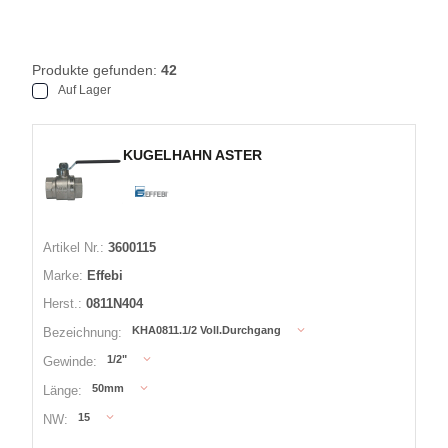
Produkte gefunden:
42
Auf Lager
KUGELHAHN ASTER
Artikel Nr.:
3600115
Marke:
Effebi
Herst.:
0811N404
KHA0811.1/2 Voll.Durchgang
Bezeichnung:
1/2"
Gewinde:
50mm
Länge:
15
NW: