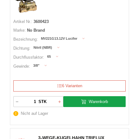
Artikel Nr.:
3600423
Marke:
No Brand
MV221G13.12V Lucifer
Bezeichnung:
Nitril (NBR)
Dichtung:
65
Durchflussfaktor:
3/8"
Gewinde:
6 Varianten
Warenkorb
STK
Nicht auf Lager
3-WEGE-KUGELHAHN TRIFLUX