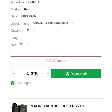
Artikel Nr.:
3600781
Marke:
Effebi
Herst.:
0821N406
KHA0821.1 Voll.Durchgang
Bezeichnung:
1"
Gewinde:
Länge:
-
25
NW:
2 Varianten
Warenkorb
STK
Auf Lager
MAGNETVENTIL LUCIFER 221G