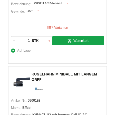
KHS211.1/2 Edelstahl
Bezeichnung:
1/2"
Gewinde:
7 Varianten
Warenkorb
STK
Auf Lager
KUGELHAHN MINIBALL MIT LANGEM
GRFF
Artikel Nr.:
3600192
Marke:
Effebi
Bezeichnung:
KHM407.1/2 mit langem Grff IG/AG