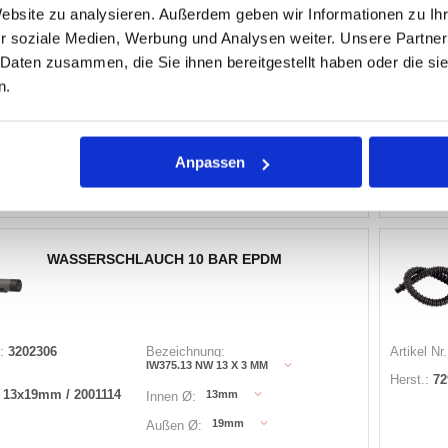
80mm
Biegeradius:
Website zu analysieren. Außerdem geben wir Informationen zu I
r soziale Medien, Werbung und Analysen weiter. Unsere Partner
 Daten zusammen, die Sie ihnen bereitgestellt haben oder die s
4 Varianten
n.
Warenkorb
LFM
Anpassen
ager
Auf L
 anzeigen
Lager
WASSERSCHLAUCH 10 BAR EPDM
:
3202306
Bezeichnung:
Artikel Nr.
IW375.13 NW 13 X 3 MM
Herst.:
72
 13x19mm / 2001114
13mm
Innen Ø:
19mm
Außen Ø: