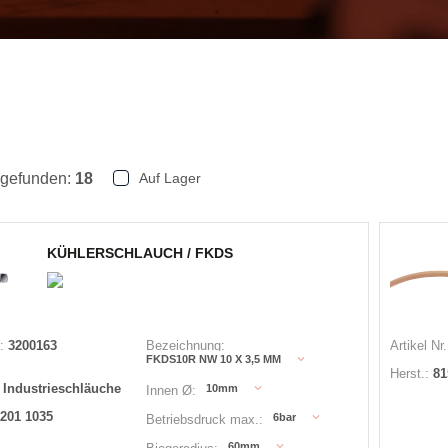
 gefunden:
18
Auf Lager
KÜHLERSCHLAUCH / FKDS
:
3200163
Bezeichnung:
Artikel Nr.
FKDS10R NW 10 X 3,5 MM
Herst.:
81
 Industrieschläuche
10mm
Innen Ø:
201 1035
6bar
Betriebsdruck max.:
60mm