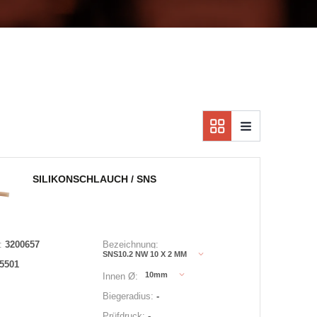
SILIKONSCHLAUCH / SNS
:
3200657
Bezeichnung:
SNS10.2 NW 10 X 2 MM
5501
10mm
Innen Ø:
Biegeradius:
-
Prüfdruck:
-