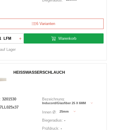
Biegeradius:
6 Varianten
Warenkorb
LFM
 auf Lager
HEISSWASSERSCHLAUCH
:
3201530
Bezeichnung:
Inducord/Glasfiber 25 X 6MM
7LL025x37
25mm
Innen Ø:
Biegeradius:
-
Prüfdruck:
-