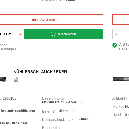
Biegeradius:
9 Varianten
Warenkorb
LFM
ager
Auf L
 anzeigen
Lager
KÜHLERSCHLAUCH / FKSR
:
3200183
Bezeichnung:
Artikel Nr.
FKS28R NW 28 X 4 MM
Marke:
N
 Industrieschläuche
28mm
Innen Ø:
Herst.:
St
5,0bar
Betriebsdruck max.:
8363WD02 / neu
Biegeradius:
-