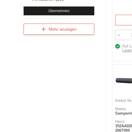
Übernehmen
Mehr anzeigen
Auf L
Lager
Artikel Nr.
Marke:
Semperit
Herst.:
352AA02
2007494