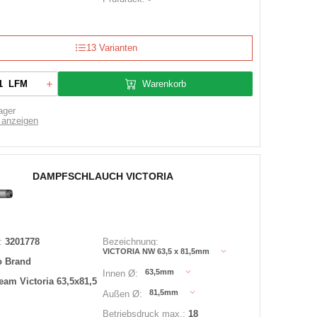
13 Varianten
Warenkorb
LFM
ager
 anzeigen
DAMPFSCHLAUCH VICTORIA
:
3201778
Bezeichnung:
VICTORIA NW 63,5 x 81,5mm
o Brand
63,5mm
Innen Ø:
eam Victoria 63,5x81,5
81,5mm
Außen Ø:
Betriebsdruck max.:
18