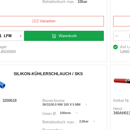
Betriebsdruck max.:
10bar
2 Varianten
Warenkorb
LFM
ager
Auf L
 anzeigen
Lager
SILIKON-KÜHLERSCHLAUCH / SKS
:
3200618
Bezeichnung:
Artikel Nr.
SKS100.0 NW 100 X 5 MM
Herst.:
340AH013
100mm
Innen Ø:
2,0bar
Betriebsdruck max.: