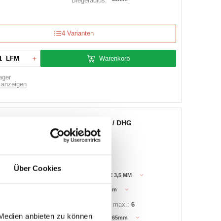
Biegeradius:
4 Varianten
Warenkorb
LFM
ager
 anzeigen
HEISSWASSERSCHLAUCH / DHG
Über Cookies
:
3200141
Bezeichnung:
DHG13 NW 13 X 3,5 MM
 Industrieschläuche
13mm
Innen Ø:
1921335
Betriebsdruck max.:
6
 Medien anbieten zu können
65mm
Biegeradius: