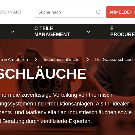
E
KONTAKT
ANMELDEN 
C-TEILE
E-
MANAGEMENT
PROCURE
he & Armaturen
Industrieschläuche
Heißwasserschläuch
SCHLÄUCHE
ern die zuverlässige Verteilung von thermisch
gungssystemen und Produktionsanlagen. Als Ihr idealer
iments- und Markenvielfalt an Industrieschläuchen sowie
eratung durch zertifizierte Experten.