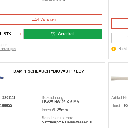
Biegeradius:
-
24 Varianten
Warenkorb
STK
ager
 anzeigen
Nicht
DAMPFSCHLAUCH "BIOVAST" / LBV
:
3201111
Bezeichnung:
Artikel Nr.
LBV25 NW 25 X 6 MM
100055
Herst.:
95
Innen Ø:
25mm
Betriebsdruck max.:
Sattdampf: 6 Heisswasser: 10