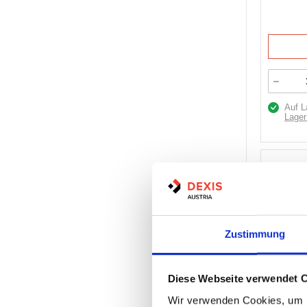
Auf L
Lager
Zustimmung
Artikel Nr.
Marke:
Semperit
Diese Webseite verwendet 
Herst.:
48
Wir verwenden Cookies, um I