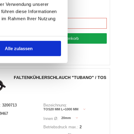
hrer Verwendung unserer
 führen diese Informationen
ie im Rahmen Ihrer Nutzung
3 Varianten
Warenkorb
LFM
Alle zulassen
ager
 anzeigen
FALTENKÜHLERSCHLAUCH "TUBANO" / TOS
:
3200713
Bezeichnung:
TOS20 MM L=1000 MM
9467
20mm
Innen Ø:
Betriebsdruck max.:
2