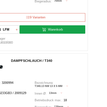
70mm
Biegeradius:
9 Varianten
Warenkorb
LFM
ager
 anzeigen
DAMPFSCHLAUCH / T340
:
3200994
Bezeichnung:
T340.13 NW 13 X 5 MM
233GB3 / 2009129
13mm
Innen Ø:
Betriebsdruck max.:
18
130mm