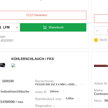
12 Varianten
Warenkorb
LFM
ager
 anzeigen
Nicht
KÜHLERSCHLAUCH / FKS
:
3200180
Bezeichnung:
Artikel Nr.
FKS100 NW 102 X 6 MM L=1000 MM
Marke:
 Industrieschläuche
100mm
Innen Ø:
Continent
5,0Bar
Betriebsdruck max.:
Herst.:
50
2143WD0B / neu
Biegeradius:
-