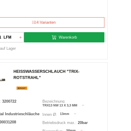
4 Varianten
Warenkorb
LFM
 auf Lager
HEISSWASSERSCHLAUCH "TRIX-
ROTSTRAHL"
:
3200722
Bezeichnung:
TRX13 NW 13 X 3,3 MM
al Industrieschläuche
13mm
Innen Ø:
00031208
Betriebsdruck max.:
20bar
50mm