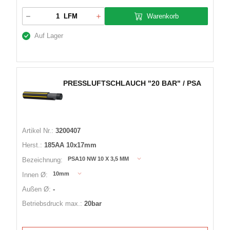
Warenkorb
LFM
Auf Lager
PRESSLUFTSCHLAUCH "20 BAR" / PSA
Artikel Nr.:
3200407
Herst.:
185AA 10x17mm
PSA10 NW 10 X 3,5 MM
Bezeichnung:
10mm
Innen Ø:
Außen Ø:
-
Betriebsdruck max.:
20bar