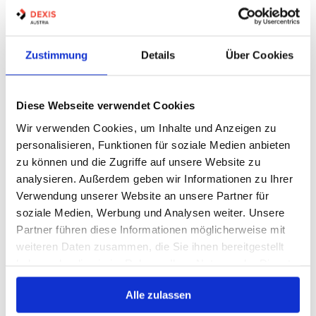
PRESSLUFTSCHLAUCH / PL2
Zustimmung
Details
Über Cookies
Artikel Nr.:
3201556
Marke:
Semperit Industrieschläuche
Diese Webseite verwendet Cookies
Herst.:
684172570
PL2.25 NW25
Bezeichnung:
Wir verwenden Cookies, um Inhalte und Anzeigen zu
personalisieren, Funktionen für soziale Medien anbieten
25mm
Innen Ø:
zu können und die Zugriffe auf unsere Website zu
39mm
Außen Ø:
analysieren. Außerdem geben wir Informationen zu Ihrer
Betriebsdruck max.:
10bar
Verwendung unserer Website an unsere Partner für
soziale Medien, Werbung und Analysen weiter. Unsere
Partner führen diese Informationen möglicherweise mit
2 Varianten
weiteren Daten zusammen, die Sie ihnen bereitgestellt
haben oder die sie im Rahmen Ihrer Nutzung der Dienste
Warenkorb
LFM
gesammelt haben.
Auf Lager
Alle zulassen