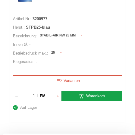
Artikel Nr.:
3200977
Herst.:
STPB25-blau
STABIL-AIR NW 25 MM
Bezeichnung:
Innen Ø:
-
25
Betriebsdruck max.:
Biegeradius:
-
2 Varianten
Warenkorb
LFM
Auf Lager