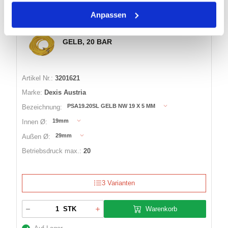
Anpassen
PRESSLUFT-SCHLAUCHGARNITUR
GELB, 20 BAR
Artikel Nr.:
3201621
Marke:
Dexis Austria
PSA19.20SL GELB NW 19 X 5 MM
Bezeichnung:
19mm
Innen Ø:
29mm
Außen Ø:
Betriebsdruck max.:
20
3 Varianten
Warenkorb
STK