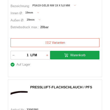
PSA19 GELB NW 19 X 5,0 MM
Bezeichnung:
19mm
Innen Ø:
29mm
Außen Ø:
Betriebsdruck max.:
20bar
2 Varianten
Warenkorb
LFM
Auf Lager
PRESSLUFT-FLACHSCHLAUCH / PFS
Artikel Nr.:
3200391