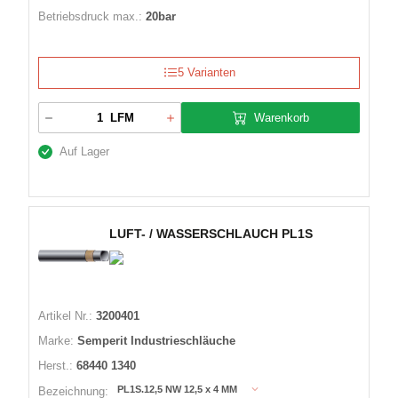
Betriebsdruck max.:
20bar
5 Varianten
Warenkorb
LFM
Auf Lager
LUFT- / WASSERSCHLAUCH PL1S
Artikel Nr.:
3200401
Marke:
Semperit Industrieschläuche
Herst.:
68440 1340
PL1S.12,5 NW 12,5 x 4 MM
Bezeichnung: