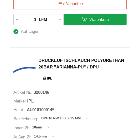
7 Varianten
Warenkorb
LFM
Auf Lager
DRUCKLUFTSCHLAUCH POLYURETHAN
20BAR "ARIANNA-PU" / DPU
Artikel Nr.:
3200146
Marke:
IPL
Herst.:
AU0101000145
DPU10 NW 10 X 2,25 MM
Bezeichnung:
10mm
Innen Ø:
14,5mm
Außen Ø: