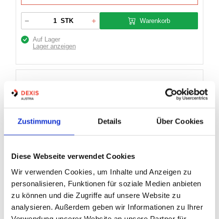
Warenkorb
STK
Auf Lager
Lager anzeigen
DREIWEGBLOCKKUGELHAHN MIT
ROHRINNENGEWINDE DIN ISO 228,
VERZINKT
Zustimmung
Details
Über Cookies
Artikel Nr.:
1002691
Diese Webseite verwendet Cookies
Marke:
MHA Zentgraf
Wir verwenden Cookies, um Inhalte und Anzeigen zu
Herst.:
99108-01-016-02711
personalisieren, Funktionen für soziale Medien anbieten
BK3 R 1" VZ
Bezeichnung:
zu können und die Zugriffe auf unsere Website zu
analysieren. Außerdem geben wir Informationen zu Ihrer
4 Varianten
Verwendung unserer Website an unsere Partner für