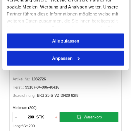
soziale Medien, Werbung und Analysen weiter. Unsere
Partner führen diese Informationen möglicherweise mit
Warenkorb
STK
weiteren Daten zusammen, die Sie ihnen bereitgestellt
Auf Lager
haben oder die sie im Rahmen Ihrer Nutzung der Dienste
Lager anzeigen
gesammelt haben.
Alle zulassen
DREIWEG-UMSCHALT-KUGELHAHN BK3
Anpassen
25-S VZ DN20 82F8
Artikel Nr.:
1032726
Herst.:
99107-04-906-40416
Bezeichnung:
BK3 25-S VZ DN20 82f8
Minimum (200)
Warenkorb
STK
Losgröße 200