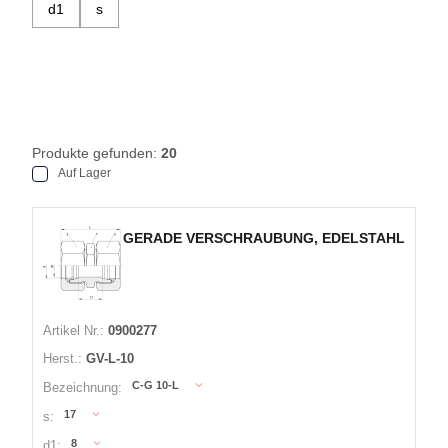
d1
s
Produkte gefunden:
20
Auf Lager
GERADE VERSCHRAUBUNG, EDELSTAHL
Artikel Nr.:
0900277
Herst.:
GV-L-10
C-G 10-L
Bezeichnung:
17
s:
8
d1: