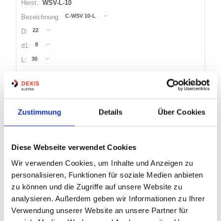
Herst.:
WSV-L-10
C-WSV 10-L
Bezeichnung:
22
D:
8
d1:
30
L:
7 Varianten
Zustimmung
Details
Über Cookies
Warenkorb
STK
Nicht auf Lager
Diese Webseite verwendet Cookies
Wir verwenden Cookies, um Inhalte und Anzeigen zu
VERSCHLUSSSTOPFEN, EDELSTAHL
personalisieren, Funktionen für soziale Medien anbieten
zu können und die Zugriffe auf unsere Website zu
analysieren. Außerdem geben wir Informationen zu Ihrer
Verwendung unserer Website an unsere Partner für
Artikel Nr.:
0900502