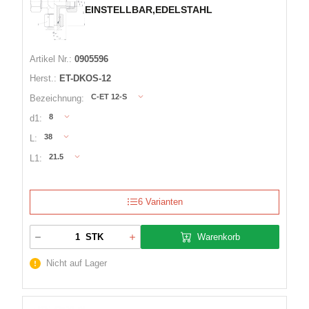
EINSTELLBAR,EDELSTAHL
Artikel Nr.:
0905596
Herst.:
ET-DKOS-12
C-ET 12-S
Bezeichnung:
8
d1:
38
L:
21.5
L1:
6 Varianten
Warenkorb
STK
Nicht auf Lager