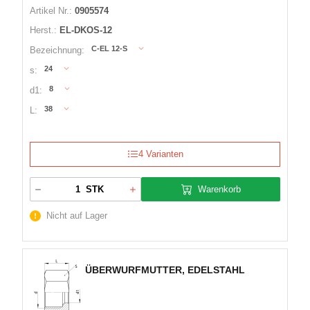
Artikel Nr.:
0905574
Herst.:
EL-DKOS-12
C-EL 12-S
Bezeichnung:
24
s:
8
d1:
38
L:
4 Varianten
Warenkorb
STK
Nicht auf Lager
ÜBERWURFMUTTER, EDELSTAHL