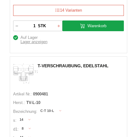
14 Varianten
Warenkorb
STK
Auf Lager
Lager anzeigen
T-VERSCHRAUBUNG, EDELSTAHL
Artikel Nr.:
0900481
Herst.:
TV-L-10
C-T 10-L
Bezeichnung:
14
s:
8
d1: