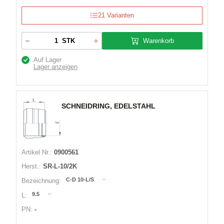
21 Varianten
Warenkorb
STK
Auf Lager
Lager anzeigen
SCHNEIDRING, EDELSTAHL
Artikel Nr.:
0900561
Herst.:
SR-L-10/2K
C-D 10-L/S
Bezeichnung:
9.5
L:
PN:
-