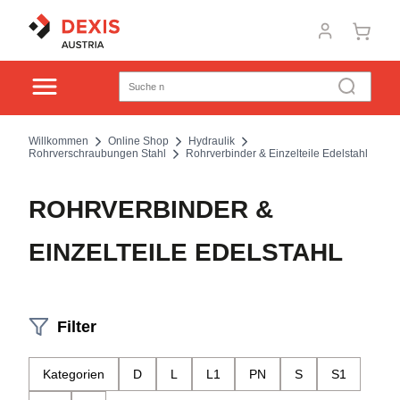
Willkommen
Online Shop
Hydraulik
Rohrverschraubungen Stahl
Rohrverbinder & Einzelteile Edelstahl
ROHRVERBINDER &
EINZELTEILE EDELSTAHL
Filter
Kategorien
D
L
L1
PN
S
S1