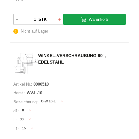
Warenkorb
STK
Nicht auf Lager
WINKEL-VERSCHRAUBUNG 90°,
EDELSTAHL
Artikel Nr.:
0900510
Herst.:
WV-L-10
C-W 10-L
Bezeichnung:
8
d1:
30
L:
15
L1: