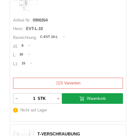
Artikel Nr.:
0900264
Herst.:
EVT-L-10
C-EVT 10-L
Bezeichnung:
8
d1:
30
L:
15
L1:
5 Varianten
Warenkorb
STK
Nicht auf Lager
T-VERSCHRAUBUNG