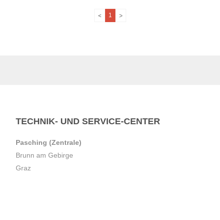
1
TECHNIK- UND SERVICE-CENTER
Pasching (Zentrale)
Brunn am Gebirge
Graz
Villach
Waidhofen an der Ybbs