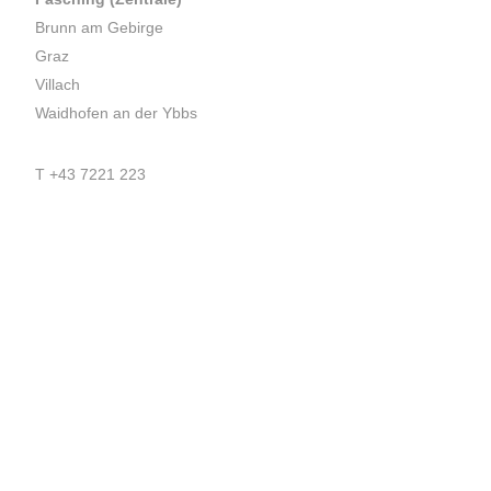
Brunn am Gebirge
Graz
Villach
Waidhofen an der Ybbs
T
+43 7221 223
E
office.pasching@dexis.at
Hörschinger Straße 39
4061 Pasching
Impressum
AGB
Datenschutzerklärung
Zertifikate & Auszeichnungen
Newsletteranmeldung