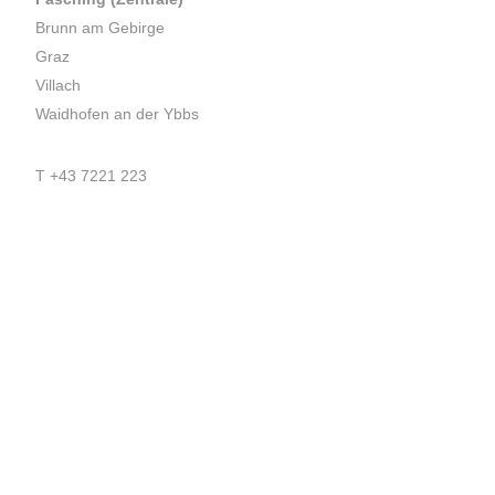
Brunn am Gebirge
Graz
Villach
Waidhofen an der Ybbs
T
+43 7221 223
E
office.pasching@dexis.at
Hörschinger Straße 39
4061 Pasching
Impressum
AGB
Datenschutzerklärung
Zertifikate & Auszeichnungen
Newsletteranmeldung