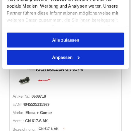
GN 300-78-M10-50-GR
Bezeichnung:
soziale Medien, Werbung und Analysen weiter. Unsere
Partner führen diese Informationen möglicherweise mit
weiteren Daten zusammen, die Sie ihnen bereitgestellt
4 Varianten
haben oder die sie im Rahmen Ihrer Nutzung der Dienste
gesammelt haben.
Warenkorb
STK
Alle zulassen
Nicht auf Lager
Anpassen
RASTBOLZEN GN 617-6
Artikel Nr.:
0609718
EAN:
4045525315969
Marke:
Elesa + Ganter
Herst.:
GN 617-6-AK
GN 617-6-AK
Bezeichnung: