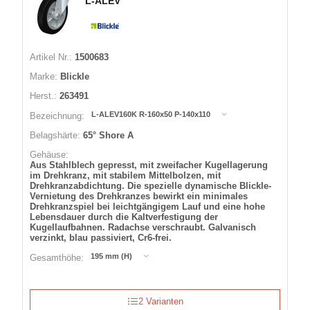
L-ALEV
Artikel Nr.:
1500683
Marke:
Blickle
Herst.:
263491
L-ALEV160K R-160x50 P-140x110
Bezeichnung:
Belagshärte:
65° Shore A
Gehäuse:
Aus Stahlblech gepresst, mit zweifacher Kugellagerung
im Drehkranz, mit stabilem Mittelbolzen, mit
Drehkranzabdichtung. Die spezielle dynamische Blickle-
Vernietung des Drehkranzes bewirkt ein minimales
Drehkranzspiel bei leichtgängigem Lauf und eine hohe
Lebensdauer durch die Kaltverfestigung der
Kugellaufbahnen. Radachse verschraubt. Galvanisch
verzinkt, blau passiviert, Cr6-frei.
195 mm (H)
Gesamthöhe:
2 Varianten