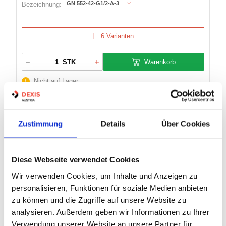
GN 552-42-G1/2-A-3
Bezeichnung:
6 Varianten
Warenkorb
STK
Nicht auf Lager
VERSTELLBARER KLEMMHEBEL GN
Zustimmung
Details
Über Cookies
300-78-M10-50
Diese Webseite verwendet Cookies
Artikel Nr.:
0609084
Wir verwenden Cookies, um Inhalte und Anzeigen zu
EAN:
4045525194380
personalisieren, Funktionen für soziale Medien anbieten
zu können und die Zugriffe auf unsere Website zu
Marke:
Elesa + Ganter
analysieren. Außerdem geben wir Informationen zu Ihrer
Herst.:
GN 300-78-M10-50-GR
Verwendung unserer Website an unsere Partner für