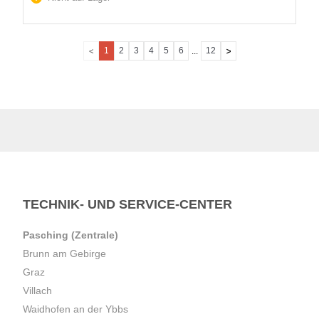
1
2
3
4
5
6
12
...
TECHNIK- UND SERVICE-CENTER
Pasching (Zentrale)
Brunn am Gebirge
Graz
Villach
Waidhofen an der Ybbs