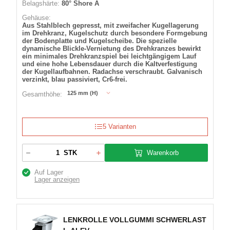
Belagshärte:
80° Shore A
Gehäuse:
Aus Stahlblech gepresst, mit zweifacher Kugellagerung
im Drehkranz, Kugelschutz durch besondere Formgebung
der Bodenplatte und Kugelscheibe. Die spezielle
dynamische Blickle-Vernietung des Drehkranzes bewirkt
ein minimales Drehkranzspiel bei leichtgängigem Lauf
und eine hohe Lebensdauer durch die Kaltverfestigung
der Kugellaufbahnen. Radachse verschraubt. Galvanisch
verzinkt, blau passiviert, Cr6-frei.
125 mm (H)
Gesamthöhe:
5 Varianten
Warenkorb
STK
Auf Lager
Lager anzeigen
LENKROLLE VOLLGUMMI SCHWERLAST