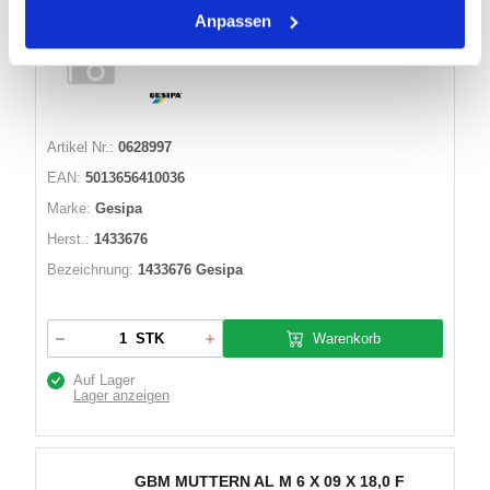
Anpassen
BLINDNIETMUTTER GBM AL M 4 X 06 X
11,0 F 1433676 GESIPA
Artikel Nr.:
0628997
EAN:
5013656410036
Marke:
Gesipa
Herst.:
1433676
Bezeichnung:
1433676 Gesipa
Warenkorb
STK
Auf Lager
Lager anzeigen
GBM MUTTERN AL M 6 X 09 X 18,0 F