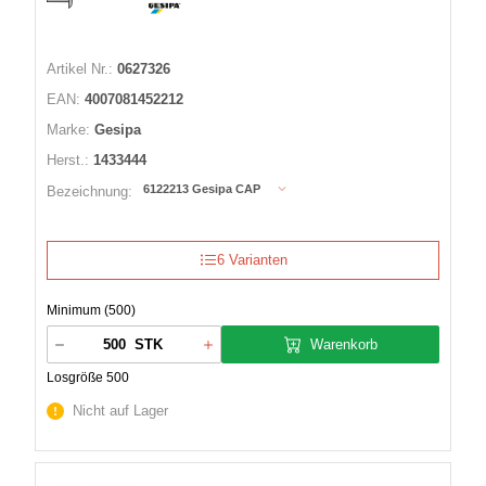
Artikel Nr.:
0627326
EAN:
4007081452212
Marke:
Gesipa
Herst.:
1433444
6122213 Gesipa CAP
Bezeichnung:
6 Varianten
Minimum (500)
Warenkorb
STK
Losgröße 500
Nicht auf Lager