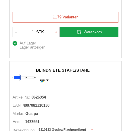
79 Varianten
Warenkorb
STK
Auf Lager
Lager anzeigen
BLINDNIETE STAHL/STAHL
Artikel Nr.:
0626954
EAN:
4007081310130
Marke:
Gesipa
Herst.:
1433551
6310133 Gesipa Flachrundkopf
Bezeichnung: