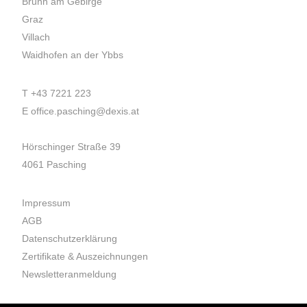
Brunn am Gebirge
Graz
Villach
Waidhofen an der Ybbs
T
+43 7221 223
E
office.pasching@dexis.at
Hörschinger Straße 39
4061 Pasching
Impressum
AGB
Datenschutzerklärung
Zertifikate & Auszeichnungen
Newsletteranmeldung