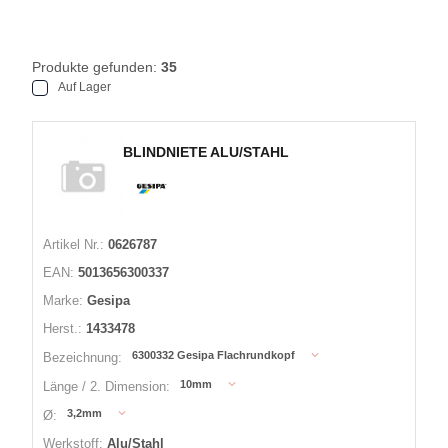
Produkte gefunden:
35
Auf Lager
BLINDNIETE ALU/STAHL
Artikel Nr.:
0626787
EAN:
5013656300337
Marke:
Gesipa
Herst.:
1433478
6300332 Gesipa Flachrundkopf
Bezeichnung:
10mm
Länge / 2. Dimension:
3,2mm
Ø:
Werkstoff:
Alu/Stahl