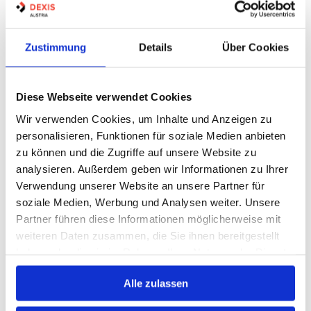
BLINDNIETSCHRAUBEN
Zustimmung
Details
Über Cookies
Artikel Nr.:
0603835
Diese Webseite verwendet Cookies
Marke:
Gesipa
Wir verwenden Cookies, um Inhalte und Anzeigen zu
Herst.:
1433665
personalisieren, Funktionen für soziale Medien anbieten
6381010 Gesipa Flachrundkopf M4
Bezeichnung:
zu können und die Zugriffe auf unsere Website zu
analysieren. Außerdem geben wir Informationen zu Ihrer
4 Varianten
Verwendung unserer Website an unsere Partner für
soziale Medien, Werbung und Analysen weiter. Unsere
Minimum (250)
Partner führen diese Informationen möglicherweise mit
weiteren Daten zusammen, die Sie ihnen bereitgestellt
Warenkorb
STK
haben oder die sie im Rahmen Ihrer Nutzung der Dienste
Losgröße 250
gesammelt haben.
Nicht auf Lager
Alle zulassen