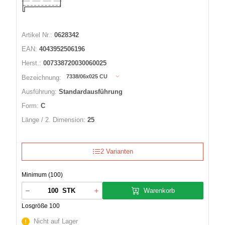
Artikel Nr.:
0628342
EAN:
4043952506196
Herst.:
007338720030060025
7338/06x025 CU
Bezeichnung:
Ausführung:
Standardausführung
Form:
C
Länge / 2. Dimension:
25
2 Varianten
Minimum (100)
Warenkorb
STK
Losgröße 100
Nicht auf Lager