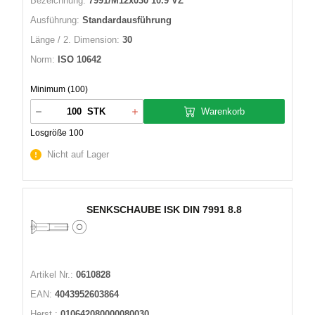
Bezeichnung:
7991/M12x030 10.9 VZ
Ausführung:
Standardausführung
Länge / 2. Dimension:
30
Norm:
ISO 10642
Minimum (100)
Warenkorb
STK
Losgröße 100
Nicht auf Lager
SENKSCHAUBE ISK DIN 7991 8.8
Artikel Nr.:
0610828
EAN:
4043952603864
Herst.:
010642080000080030