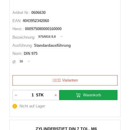
Artikel Nr.:
0606630
EAN:
4043952342060
Herst.:
000975080000160000
975/M16 8.8
Bezeichnung:
Ausführung:
Standardausführung
Norm:
DIN 975
16
Ø:
11 Varianten
Warenkorb
STK
Nicht auf Lager
ZYLINDERSTIFT DIN 7 TOL. M6