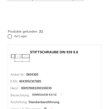
Produkte gefunden:
21
Auf Lager
STIFTSCHRAUBE DIN 939 8.8
Artikel Nr.:
0604360
EAN:
4043952307885
Herst.:
000939081000100030
939/M10x030 8.8 VZ
Bezeichnung:
Ausführung:
Standardausführung
30