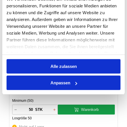
personalisieren, Funktionen für soziale Medien anbieten
zu können und die Zugriffe auf unsere Website zu
analysieren. Außerdem geben wir Informationen zu Ihrer
STIFTSCHRAUBE DIN 939 10.9
Verwendung unserer Website an unsere Partner für
soziale Medien, Werbung und Analysen weiter. Unsere
Partner führen diese Informationen möglicherweise mit
Artikel Nr.:
0629994
weiteren Daten zusammen, die Sie ihnen bereitgestellt
haben oder die sie im Rahmen Ihrer Nutzung der Dienste
EAN:
4043952777442
gesammelt haben.
Herst.:
000939100000100030
Alle zulassen
939/M10x030 10.9
Bezeichnung:
Anpassen
22 Varianten
Minimum (50)
Warenkorb
STK
Losgröße 50
Nicht auf Lager