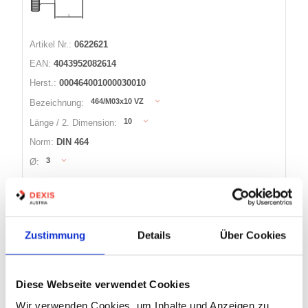
Artikel Nr.:
0622621
EAN:
4043952082614
Herst.:
000464001000030010
464/M03x10 VZ
Bezeichnung:
10
Länge / 2. Dimension:
Norm:
DIN 464
3
Ø:
24 Varianten
Zustimmung
Details
Über Cookies
Minimum (50)
Warenkorb
STK
Losgröße 50
Diese Webseite verwendet Cookies
Nicht auf Lager
Wir verwenden Cookies, um Inhalte und Anzeigen zu