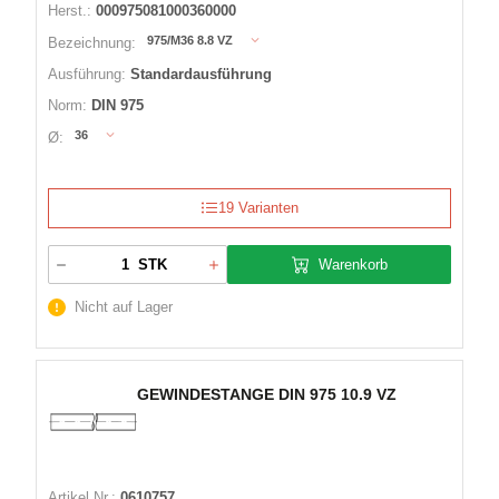
Herst.:
000975081000360000
975/M36 8.8 VZ
Bezeichnung:
Ausführung:
Standardausführung
Norm:
DIN 975
36
Ø:
19 Varianten
Warenkorb
STK
Nicht auf Lager
GEWINDESTANGE DIN 975 10.9 VZ
Artikel Nr.:
0610757