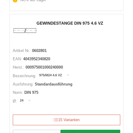
GEWINDESTANGE DIN 975 4.6 VZ
Artikel Nr.:
0602801
EAN:
4043952340820
Herst.:
000975001000240000
975/M24 4.6 VZ
Bezeichnung:
Ausführung:
Standardausführung
Norm:
DIN 975
24
Ø:
15 Varianten