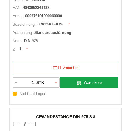
EAN:
4043952341438
Herst.:
000975101000060000
975/M06 10.9 VZ
Bezeichnung:
Ausführung:
Standardausführung
Norm:
DIN 975
6
Ø:
11 Varianten
Warenkorb
STK
Nicht auf Lager
GEWINDESTANGE DIN 975 8.8