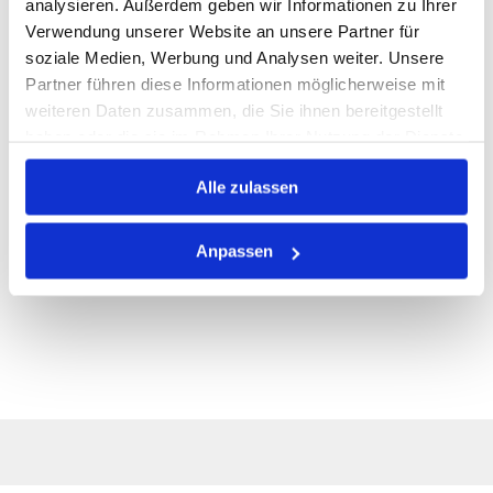
analysieren. Außerdem geben wir Informationen zu Ihrer
Warenkorb
STK
Verwendung unserer Website an unsere Partner für
soziale Medien, Werbung und Analysen weiter. Unsere
Nicht auf Lager
Partner führen diese Informationen möglicherweise mit
weiteren Daten zusammen, die Sie ihnen bereitgestellt
haben oder die sie im Rahmen Ihrer Nutzung der Dienste
1
gesammelt haben.
Alle zulassen
Anpassen