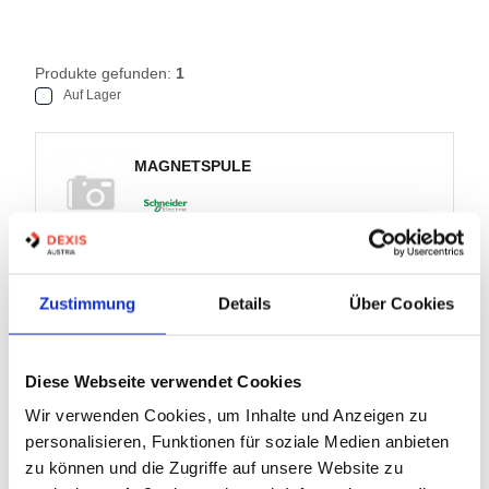
Produkte gefunden:
1
Auf Lager
MAGNETSPULE
Artikel Nr.:
2601147
EAN:
3389119410304
Zustimmung
Details
Über Cookies
Marke:
Schneider Electric
Herst.:
LXD3B7
Diese Webseite verwendet Cookies
LXD3B7
Bezeichnung:
Wir verwenden Cookies, um Inhalte und Anzeigen zu
personalisieren, Funktionen für soziale Medien anbieten
4 Varianten
zu können und die Zugriffe auf unsere Website zu