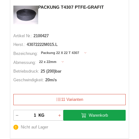
PACKUNG T4307 PTFE-GRAFIT
Artikel Nr.:
2100427
Herst.:
43072222M015.L
Packung 22 X 22 T 4307
Bezeichnung:
22 x 22mm
Abmessung:
Betriebsdruck:
25 (200)bar
Geschwindigkeit:
20m/s
11 Varianten
Warenkorb
KG
Nicht auf Lager