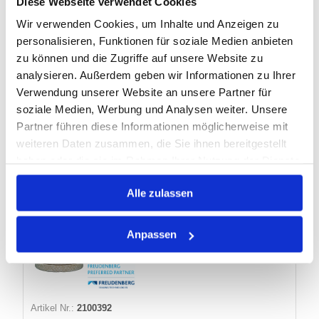
Diese Webseite verwendet Cookies
Betriebsdruck:
25 (100)bar
Geschwindigkeit:
26m/s
Wir verwenden Cookies, um Inhalte und Anzeigen zu
personalisieren, Funktionen für soziale Medien anbieten
zu können und die Zugriffe auf unsere Website zu
5 Varianten
analysieren. Außerdem geben wir Informationen zu Ihrer
Verwendung unserer Website an unsere Partner für
Minimum (3)
soziale Medien, Werbung und Analysen weiter. Unsere
Warenkorb
KG
Partner führen diese Informationen möglicherweise mit
weiteren Daten zusammen, die Sie ihnen bereitgestellt
Losgröße 3
haben oder die sie im Rahmen Ihrer Nutzung der Dienste
Nicht auf Lager
gesammelt haben.
Alle zulassen
PACKUNG 4586 1 LFM=CA 0,18KG
Anpassen
PACKUNG 15 X 15 RAMILON
FREUDENBERG
Artikel Nr.:
2100392