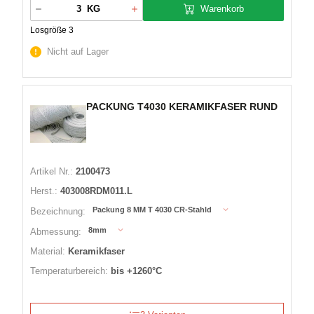
Warenkorb
KG
Losgröße 3
Nicht auf Lager
PACKUNG T4030 KERAMIKFASER RUND
Artikel Nr.:
2100473
Herst.:
403008RDM011.L
Packung 8 MM T 4030 CR-Stahld
Bezeichnung:
8mm
Abmessung:
Material:
Keramikfaser
Temperaturbereich:
bis +1260°C