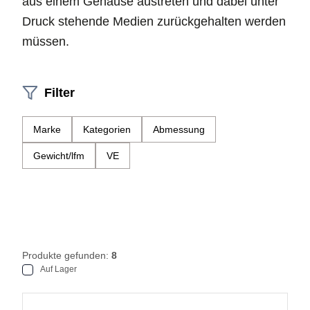
aus einem Gehäuse austreten und dabei unter
Druck stehende Medien zurückgehalten werden
müssen.
Filter
Marke
Kategorien
Abmessung
Gewicht/lfm
VE
Produkte gefunden:
8
Auf Lager