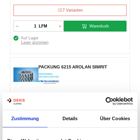
7 Varianten
Warenkorb
LFM
Auf Lager
Lager anzeigen
PACKUNG 6215 AROLAN SIMRIT
Artikel Nr.:
2100322
Marke:
Freudenberg Sealing Technologies
Herst.:
24181718
Zustimmung
Details
Über Cookies
Packung 16 X 16 Arolan II 6215
Bezeichnung:
16 x 16mm
Abmessung: