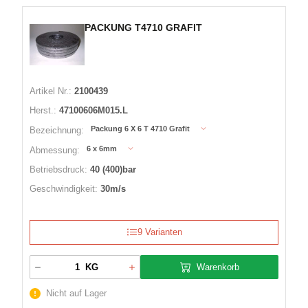
PACKUNG T4710 GRAFIT
Artikel Nr.:
2100439
Herst.:
47100606M015.L
Packung 6 X 6 T 4710 Grafit
Bezeichnung:
6 x 6mm
Abmessung:
Betriebsdruck:
40 (400)bar
Geschwindigkeit:
30m/s
9 Varianten
Warenkorb
KG
Nicht auf Lager