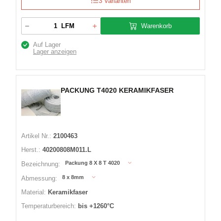
3 Varianten
Warenkorb
LFM
Auf Lager
Lager anzeigen
PACKUNG T4020 KERAMIKFASER
Artikel Nr.:
2100463
Herst.:
40200808M011.L
Packung 8 X 8 T 4020
Bezeichnung:
8 x 8mm
Abmessung:
Material:
Keramikfaser
Temperaturbereich:
bis +1260°C