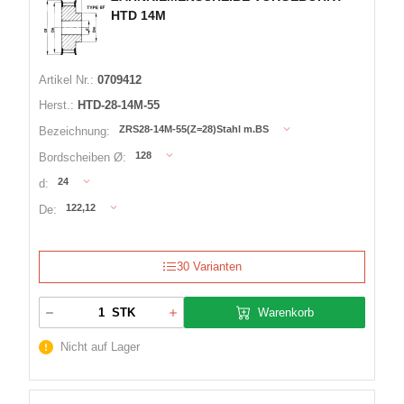
HTD 14M
Artikel Nr.:
0709412
Herst.:
HTD-28-14M-55
ZRS28-14M-55(Z=28)Stahl m.BS
Bezeichnung:
128
Bordscheiben Ø:
24
d:
122,12
De:
30 Varianten
Warenkorb
STK
Nicht auf Lager