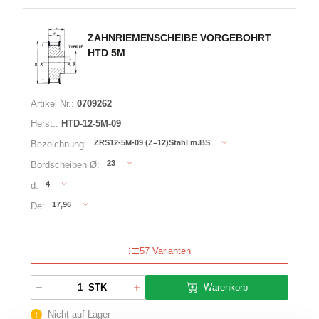
ZAHNRIEMENSCHEIBE VORGEBOHRT
HTD 5M
Artikel Nr.:
0709262
Herst.:
HTD-12-5M-09
ZRS12-5M-09 (Z=12)Stahl m.BS
Bezeichnung:
23
Bordscheiben Ø:
4
d:
17,96
De:
57 Varianten
Warenkorb
STK
Nicht auf Lager