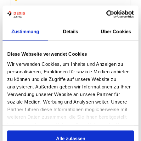
ZAHNRIEMENSCHEIBE VORGEBOHRT
HTD 8M
Zustimmung
Details
Über Cookies
Artikel Nr.:
0709319
Diese Webseite verwendet Cookies
ZRS22-8M-20 (Z=22)Stahl m.BS
Bezeichnung:
Wir verwenden Cookies, um Inhalte und Anzeigen zu
60
Bordscheiben Ø:
personalisieren, Funktionen für soziale Medien anbieten
zu können und die Zugriffe auf unsere Website zu
12
d:
analysieren. Außerdem geben wir Informationen zu Ihrer
54,65
De:
Verwendung unserer Website an unsere Partner für
soziale Medien, Werbung und Analysen weiter. Unsere
51 Varianten
Partner führen diese Informationen möglicherweise mit
weiteren Daten zusammen, die Sie ihnen bereitgestellt
haben oder die sie im Rahmen Ihrer Nutzung der Dienste
Warenkorb
STK
gesammelt haben.
Nicht auf Lager
Alle zulassen