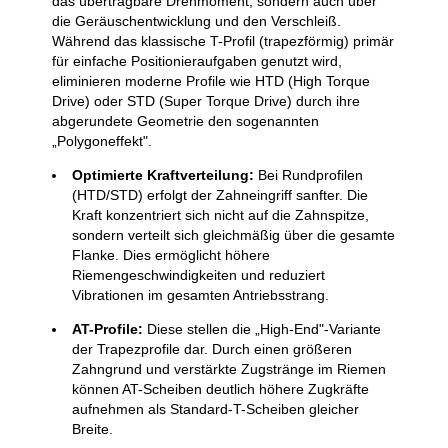
das übertragbare Drehmoment, sondern auch über
die Geräuschentwicklung und den Verschleiß.
Während das klassische T-Profil (trapezförmig) primär
für einfache Positionieraufgaben genutzt wird,
eliminieren moderne Profile wie HTD (High Torque
Drive) oder STD (Super Torque Drive) durch ihre
abgerundete Geometrie den sogenannten
„Polygoneffekt".
Optimierte Kraftverteilung:
Bei Rundprofilen
(HTD/STD) erfolgt der Zahneingriff sanfter. Die
Kraft konzentriert sich nicht auf die Zahnspitze,
sondern verteilt sich gleichmäßig über die gesamte
Flanke. Dies ermöglicht höhere
Riemengeschwindigkeiten und reduziert
Vibrationen im gesamten Antriebsstrang.
AT-Profile:
Diese stellen die „High-End"-Variante
der Trapezprofile dar. Durch einen größeren
Zahngrund und verstärkte Zugstränge im Riemen
können AT-Scheiben deutlich höhere Zugkräfte
aufnehmen als Standard-T-Scheiben gleicher
Breite.