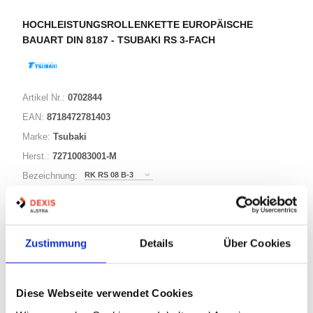
HOCHLEISTUNGSROLLENKETTE EUROPÄISCHE
BAUART DIN 8187 - TSUBAKI RS 3-FACH
Artikel Nr.:
0702844
EAN:
8718472781403
Marke:
Tsubaki
Herst.:
72710083001-M
RK RS 08 B-3
Bezeichnung:
48,40
Bolzen Länge L:
22,25
Bolzen Länge L1:
4,45
Bolzen Ø:
Zustimmung
Details
Über Cookies
6 Varianten
Diese Webseite verwendet Cookies