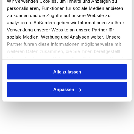
Wir verwenden Cookies, um Inhalte und Anzeigen zu
Warenkorb
LFM
personalisieren, Funktionen für soziale Medien anbieten
zu können und die Zugriffe auf unsere Website zu
Auf Lager
analysieren. Außerdem geben wir Informationen zu Ihrer
Lager anzeigen
Verwendung unserer Website an unsere Partner für
Print
soziale Medien, Werbung und Analysen weiter. Unsere
Partner führen diese Informationen möglicherweise mit
weiteren Daten zusammen, die Sie ihnen bereitgestellt
PRODUKTBESCHREIBUNG
haben oder die sie im Rahmen Ihrer Nutzung der Dienste
gesammelt haben.
ALLE SPEZIFIKATIONEN
Alle zulassen
VARIANTEN
Anpassen