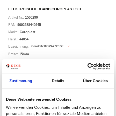
ELEKTROISOLIERBAND COROPLAST 301
Artikel Nr.:
1500290
EAN:
9002588440545
Marke:
Coroplast
Herst.:
44054
Coro/50x10m/SW 301SE
Bezeichnung:
Breite:
15mm
schwarz
Farbe:
25m
Länge:
Zustimmung
Details
Über Cookies
14 Varianten
Diese Webseite verwendet Cookies
Warenkorb
STK
Wir verwenden Cookies, um Inhalte und Anzeigen zu
personalisieren, Funktionen für soziale Medien anbieten
Auf Lager