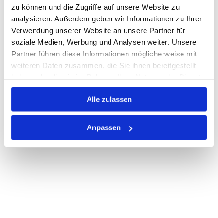
Lager anzeigen
zu können und die Zugriffe auf unsere Website zu
analysieren. Außerdem geben wir Informationen zu Ihrer
Print
Verwendung unserer Website an unsere Partner für
soziale Medien, Werbung und Analysen weiter. Unsere
PRODUKTBESCHREIBUNG
Partner führen diese Informationen möglicherweise mit
weiteren Daten zusammen, die Sie ihnen bereitgestellt
ALLE SPEZIFIKATIONEN
haben oder die sie im Rahmen Ihrer Nutzung der Dienste
gesammelt haben.
VARIANTEN
Alle zulassen
Anpassen