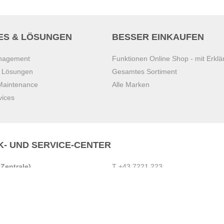
ES & LÖSUNGEN
BESSER EINKAUFEN
anagement
Funktionen Online Shop - mit Erklä
s Lösungen
Gesamtes Sortiment
 Maintenance
Alle Marken
vices
K- UND SERVICE-CENTER
Zentrale)
T
+43 7221 223
Gebirge
E
office.pasching@dexis.at
Hörschinger Straße 39
an der Ybbs
4061 Pasching