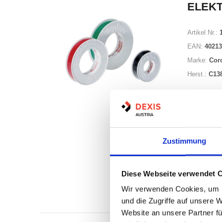
ELEKT
Artikel Nr.:
EAN:
40213
Marke:
Cor
Herst.:
C13
Zustimmung
Auf Lag
Diese Webseite verwendet 
Lager a
Wir verwenden Cookies, um I
Print
und die Zugriffe auf unsere 
Website an unsere Partner fü