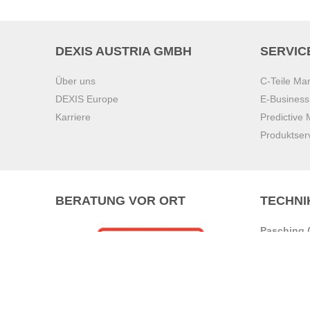
DEXIS AUSTRIA GMBH
SERVIC
Über uns
C-Teile M
DEXIS Europe
E-Busines
Karriere
Predictive
Produktser
BERATUNG VOR ORT
TECHNI
Pasching (
Brunn am 
Graz
Villach
Waidhofen 