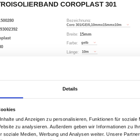
ROISOLIERBAND COROPLAST 301
1500280
Bezeichnung:
Coro 301/GE/0,10mmx15mmx10m
93002392
Breite:
15mm
oplast
gelb
Farbe:
80
10m
Länge:
14 Varianten
Details
Waren
STK
er
Cookies
nzeigen
nhalte und Anzeigen zu personalisieren, Funktionen für soziale
Website zu analysieren. Außerdem geben wir Informationen zu I
r soziale Medien, Werbung und Analysen weiter. Unsere Partner