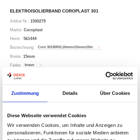
ELEKTROISOLIERBAND COROPLAST 301
Artikel Nr.:
1500279
Marke:
Coroplast
Herst.:
561444
Coro 301/BR/0,10mmx15mmx10m
Bezeichnung:
Breite:
15mm
braun
Farbe:
10m
Länge:
Zustimmung
Details
Über Cookies
14 Varianten
Warenkorb
STK
Diese Webseite verwendet Cookies
Wir verwenden Cookies, um Inhalte und Anzeigen zu
Auf Lager
personalisieren, Funktionen für soziale Medien anbieten
Lager anzeigen