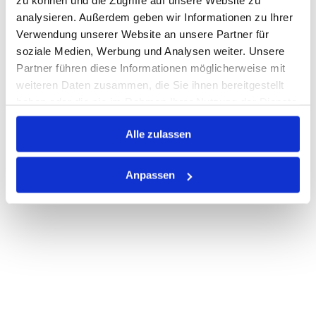
zu können und die Zugriffe auf unsere Website zu
Print
analysieren. Außerdem geben wir Informationen zu Ihrer
Verwendung unserer Website an unsere Partner für
soziale Medien, Werbung und Analysen weiter. Unsere
PRODUKTBESCHREIBUNG
Partner führen diese Informationen möglicherweise mit
weiteren Daten zusammen, die Sie ihnen bereitgestellt
ALLE SPEZIFIKATIONEN
haben oder die sie im Rahmen Ihrer Nutzung der Dienste
VARIANTEN
gesammelt haben.
Alle zulassen
Anpassen