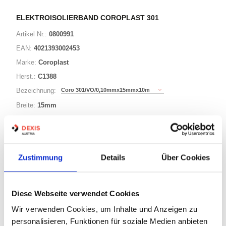
ELEKTROISOLIERBAND COROPLAST 301
Artikel Nr.:
0800991
EAN:
4021393002453
Marke:
Coroplast
Herst.:
C1388
Coro 301/VO/0,10mmx15mmx10m
Bezeichnung:
Breite:
15mm
violett
Farbe:
10m
Länge:
Zustimmung
Details
Über Cookies
14 Varianten
Diese Webseite verwendet Cookies
Warenkorb
RL
Wir verwenden Cookies, um Inhalte und Anzeigen zu
personalisieren, Funktionen für soziale Medien anbieten
Auf Lager