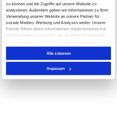
Lager anzeigen
zu können und die Zugriffe auf unsere Website zu
analysieren. Außerdem geben wir Informationen zu Ihrer
Print
Verwendung unserer Website an unsere Partner für
soziale Medien, Werbung und Analysen weiter. Unsere
PRODUKTBESCHREIBUNG
Partner führen diese Informationen möglicherweise mit
weiteren Daten zusammen, die Sie ihnen bereitgestellt
ALLE SPEZIFIKATIONEN
haben oder die sie im Rahmen Ihrer Nutzung der Dienste
gesammelt haben.
VARIANTEN
Alle zulassen
Anpassen