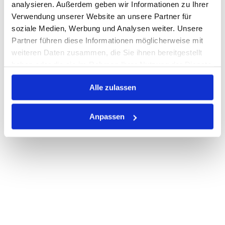
analysieren. Außerdem geben wir Informationen zu Ihrer
Verwendung unserer Website an unsere Partner für
PRODUKTBESCHREIBUNG
soziale Medien, Werbung und Analysen weiter. Unsere
Partner führen diese Informationen möglicherweise mit
ALLE SPEZIFIKATIONEN
weiteren Daten zusammen, die Sie ihnen bereitgestellt
haben oder die sie im Rahmen Ihrer Nutzung der Dienste
VARIANTEN
gesammelt haben.
Alle zulassen
Anpassen