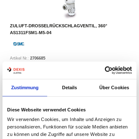
ZULUFT-DROSSELRÜCKSCHLAGVENTIL, 360°
AS1311FSM1-M5-04
Artikel Nr.:
2706685
Marke:
SMC
Herst.:
AS1311FSM1-M5-04
Bezeichnung:
AS1311FSM1-M5-04
Zustimmung
Details
Über Cookies
Warenkorb
STK
Diese Webseite verwendet Cookies
Wir verwenden Cookies, um Inhalte und Anzeigen zu
Nicht auf Lager
personalisieren, Funktionen für soziale Medien anbieten
Print
zu können und die Zugriffe auf unsere Website zu