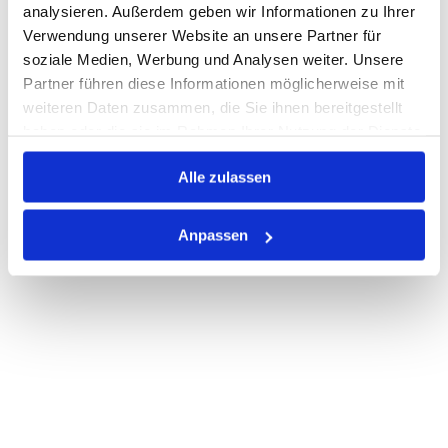
analysieren. Außerdem geben wir Informationen zu Ihrer
Verwendung unserer Website an unsere Partner für
PRODUKTBESCHREIBUNG
soziale Medien, Werbung und Analysen weiter. Unsere
Partner führen diese Informationen möglicherweise mit
ALLE SPEZIFIKATIONEN
weiteren Daten zusammen, die Sie ihnen bereitgestellt
haben oder die sie im Rahmen Ihrer Nutzung der Dienste
VARIANTEN
gesammelt haben.
Alle zulassen
Anpassen