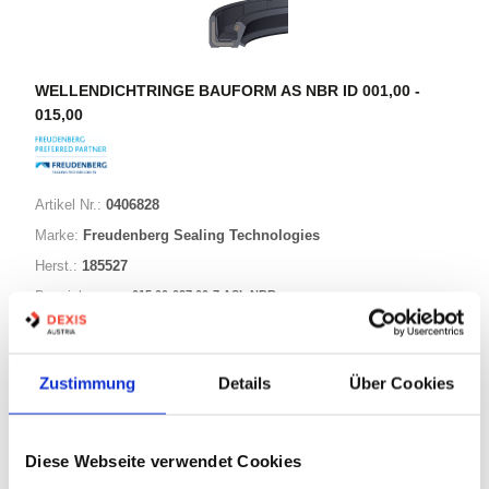
WELLENDICHTRINGE BAUFORM AS NBR ID 001,00 -
015,00
Artikel Nr.:
0406828
Marke:
Freudenberg Sealing Technologies
Herst.:
185527
015,00-027,00-7 ASL NBR
Bezeichnung:
15,00mm
Innen Ø:
27,00mm
Außen Ø:
Zustimmung
Details
Über Cookies
Bauform:
AS
Diese Webseite verwendet Cookies
76 Varianten