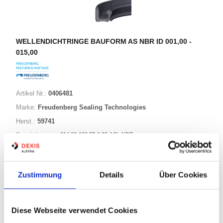
WELLENDICHTRINGE BAUFORM AS NBR ID 001,00 -
015,00
Artikel Nr.:
0406481
Marke:
Freudenberg Sealing Technologies
Herst.:
59741
014,28-028,57-6,35 ASL NBR
Bezeichnung:
14,28mm
Innen Ø:
28,57mm
Außen Ø:
Zustimmung
Details
Über Cookies
Bauform:
AS
Diese Webseite verwendet Cookies
76 Varianten