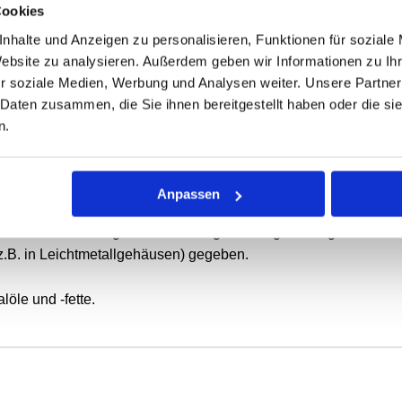
Cookies
nhalte und Anzeigen zu personalisieren, Funktionen für soziale
ONEN
VARIANTEN
Website zu analysieren. Außerdem geben wir Informationen zu I
r soziale Medien, Werbung und Analysen weiter. Unsere Partner
 Daten zusammen, die Sie ihnen bereitgestellt haben oder die s
ierende oder schwenkbewegte Wellen.
n.
mit Elastomer-Außenmantel, metallischem Versteifungsring, fed
g.
Anpassen
tatische Abdichtung bei dünnflüssigen oder gasförmigen Medie
z.B. in Leichtmetallgehäusen) gegeben.
öle und -fette.