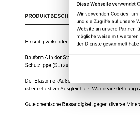
Diese Webseite verwendet 
Wir verwenden Cookies, um I
PRODUKTBESCHREIBUNG
ALLE SPEZIFIKATI
und die Zugriffe auf unsere 
Website an unsere Partner fü
möglicherweise mit weiteren
Einseitig wirkender Radial-Wellendichtring für rot
der Dienste gesammelt habe
Bauform A in der Standardausführung nach DIN 3760 
Schutzlippe (SL) zur Vorbeugung von Verschmutzun
Der Elastomer-Außenmantel ermöglicht eine gute s
ist ein effektiver Ausgleich der Wärmeausdehnung (
Gute chemische Beständigkeit gegen diverse Mineral