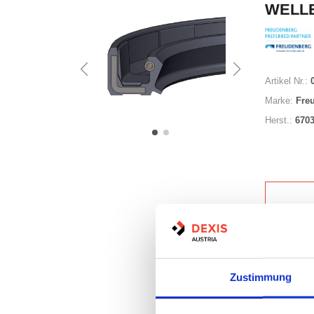
WELLE
Artikel Nr.:
Marke:
Fre
Herst.:
670
Nicht a
Zustimmung
Print