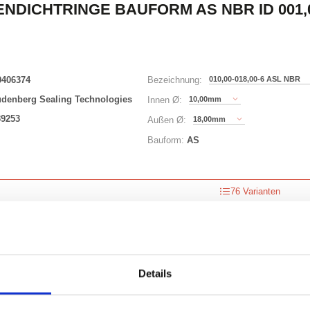
NDICHTRINGE BAUFORM AS NBR ID 001,00
0406374
010,00-018,00-6 ASL NBR
Bezeichnung:
udenberg Sealing Technologies
10,00mm
Innen Ø:
39253
18,00mm
Außen Ø:
Bauform:
AS
76 Varianten
Waren
STK
uf Lager
Details