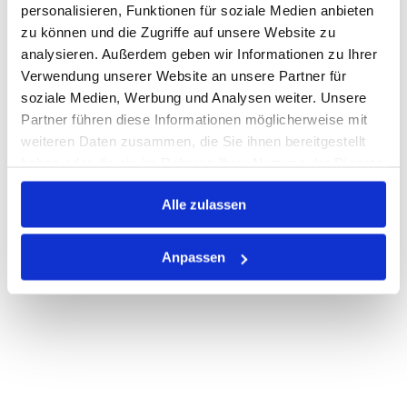
personalisieren, Funktionen für soziale Medien anbieten
zu können und die Zugriffe auf unsere Website zu
Auf Lager
Lager anzeigen
analysieren. Außerdem geben wir Informationen zu Ihrer
Print
Verwendung unserer Website an unsere Partner für
soziale Medien, Werbung und Analysen weiter. Unsere
Partner führen diese Informationen möglicherweise mit
PRODUKTBESCHREIBUNG
weiteren Daten zusammen, die Sie ihnen bereitgestellt
haben oder die sie im Rahmen Ihrer Nutzung der Dienste
ALLE SPEZIFIKATIONEN
gesammelt haben.
Alle zulassen
VARIANTEN
Anpassen