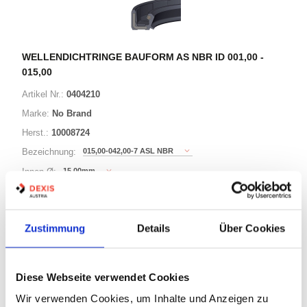
WELLENDICHTRINGE BAUFORM AS NBR ID 001,00 -
015,00
Artikel Nr.:
0404210
Marke:
No Brand
Herst.:
10008724
015,00-042,00-7 ASL NBR
Bezeichnung:
15,00mm
Innen Ø:
42,00mm
Außen Ø:
Bauform:
AS
Zustimmung
Details
Über Cookies
76 Varianten
Diese Webseite verwendet Cookies
Warenkorb
STK
Wir verwenden Cookies, um Inhalte und Anzeigen zu