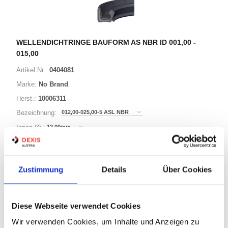
WELLENDICHTRINGE BAUFORM AS NBR ID 001,00 -
015,00
Artikel Nr.:
0404081
Marke:
No Brand
Herst.:
10006311
012,00-025,00-5 ASL NBR
Bezeichnung:
12,00mm
Innen Ø:
25,00mm
Außen Ø:
Bauform:
AS
Zustimmung
Details
Über Cookies
76 Varianten
Diese Webseite verwendet Cookies
Warenkorb
STK
Wir verwenden Cookies, um Inhalte und Anzeigen zu