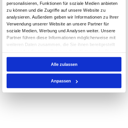
personalisieren, Funktionen für soziale Medien anbieten
zu können und die Zugriffe auf unsere Website zu
Auf Lager
Lager anzeigen
analysieren. Außerdem geben wir Informationen zu Ihrer
Print
Verwendung unserer Website an unsere Partner für
soziale Medien, Werbung und Analysen weiter. Unsere
Partner führen diese Informationen möglicherweise mit
PRODUKTBESCHREIBUNG
weiteren Daten zusammen, die Sie ihnen bereitgestellt
haben oder die sie im Rahmen Ihrer Nutzung der Dienste
ALLE SPEZIFIKATIONEN
gesammelt haben.
Alle zulassen
VARIANTEN
Anpassen