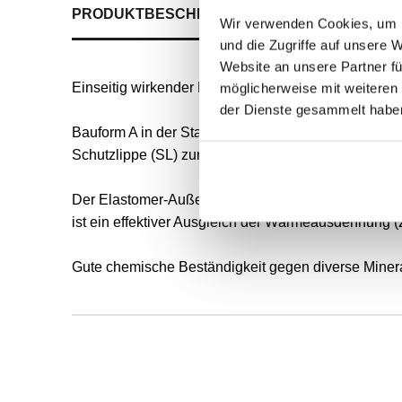
PRODUKTBESCHREIBUNG
ALLE SPEZIFIKATI
Wir verwenden Cookies, um I
und die Zugriffe auf unsere 
Website an unsere Partner fü
Einseitig wirkender Radial-Wellendichtring für rot
möglicherweise mit weiteren
der Dienste gesammelt habe
Bauform A in der Standardausführung nach DIN 3760 
Schutzlippe (SL) zur Vorbeugung von Verschmutzun
Der Elastomer-Außenmantel ermöglicht eine gute s
ist ein effektiver Ausgleich der Wärmeausdehnung (
Gute chemische Beständigkeit gegen diverse Mineral