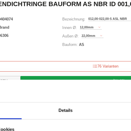
NDICHTRINGE BAUFORM AS NBR ID 001,00
0404074
012,00-022,00-5 ASL NBR
Bezeichnung:
Brand
12,00mm
Innen Ø:
06306
22,00mm
Außen Ø:
Bauform:
AS
76 Varianten
Waren
STK
er
nzeigen
Details
Cookies