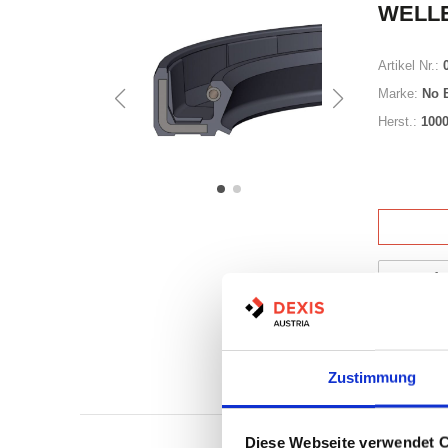
WELLE
Artikel Nr.:
Marke:
No 
Herst.:
100
Auf Lag
Lager a
Zustimmung
Print
Diese Webseite verwendet 