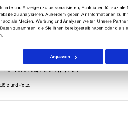
ONEN
VARIANTEN
nhalte und Anzeigen zu personalisieren, Funktionen für soziale
Website zu analysieren. Außerdem geben wir Informationen zu I
r soziale Medien, Werbung und Analysen weiter. Unsere Partner
ierende oder schwenkbewegte Wellen.
 Daten zusammen, die Sie ihnen bereitgestellt haben oder die s
n.
mit Elastomer-Außenmantel, metallischem Versteifungsring, fed
g.
Anpassen
tatische Abdichtung bei dünnflüssigen oder gasförmigen Medie
z.B. in Leichtmetallgehäusen) gegeben.
öle und -fette.